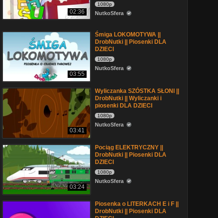
1080p
02:36
NutkoSfera
Śmiga LOKOMOTYWA ||
DrobNutki || Piosenki DLA
DZIECI
1080p
NutkoSfera
03:55
Wyliczanka SZÓSTKA SŁONI ||
DrobNutki || Wyliczanki i
piosenki DLA DZIECI
1080p
NutkoSfera
03:41
Pociąg ELEKTRYCZNY ||
DrobNutki || Piosenki DLA
DZIECI
1080p
NutkoSfera
03:24
Piosenka o LITERKACH E i F ||
DrobNutki || Piosenki DLA