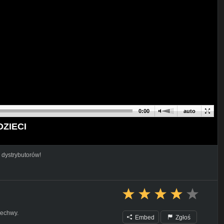
0:00
auto
 DZIECI
 dystrybutorów!
zechwy.
Embed
Zgłoś