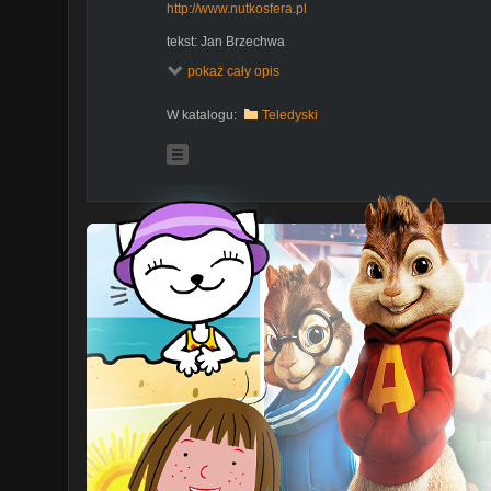
http://www.nutkosfera.pl
tekst: Jan Brzechwa
ilustracje: Adam Lapko
pokaż cały opis
animacja: CeZik
muzyka i wykonanie: CeZik
W katalogu:
Teledyski