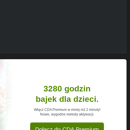
3280 godzin
bajek dla dzieci.
Włącz CDA Premium w mniej niż 2 minuty!
Nowe, wygodne metody aktywacji.
Dołącz do CDA Premium