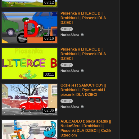
03:12
Piosenka o LITERCE D ||
DrobNutki || Piosenki DLA
DZIECI
1080p
NutkoSfera
03:16
Piosenka o LITERCE B ||
DrobNutki || Piosenki DLA
DZIECI
1080p
NutkoSfera
03:11
Gdzie jest SAMOCHÓD? ||
DrobNutki || Rymowanki i
piosenki DLA DZIECI
1080p
NutkoSfera
02:06
ABECADŁO z pieca spadło ||
NutkoSfera i DrobNutki ||
Piosenki DLA DZIECI || CeZik
Dzieciom