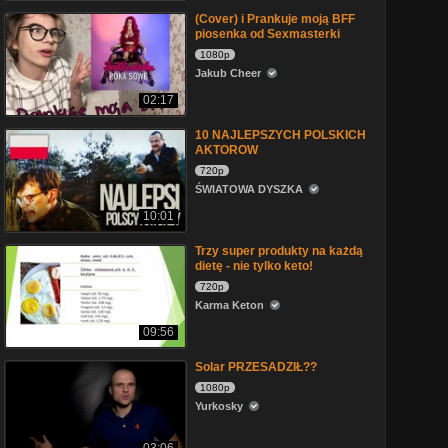
(Cover) i Prankuje moją BFF
piosenka od Sexmasterki
1080p
Jakub Cheer
02:17
10 NAJLEPSZYCH POLSKICH
AKTOROW
720p
ŚWIATOWA DYSZKA
10:01
Trzy super produkty na każdą
dietę - nie tylko keto!
720p
Karma Keton
09:56
Solar PRZESADZIŁ??
1080p
Yurkosky