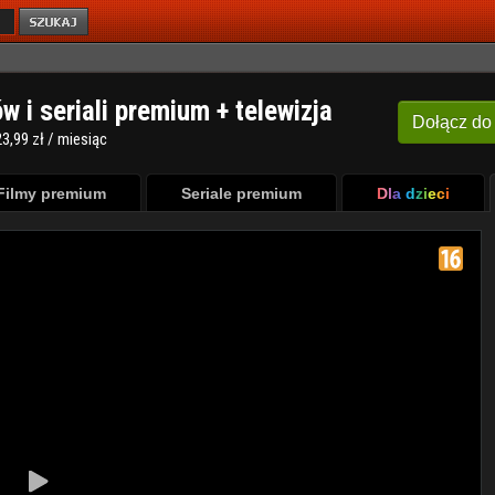
ów i seriali premium + telewizja
Dołącz
do
3,99 zł / miesiąc
Filmy premium
Seriale premium
Dla dzieci