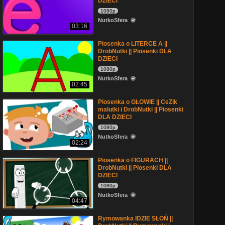
DZIECI
1080p
NutkoSfera
03:16
Piosenka o LITERCE A ||
DrobNutki || Piosenki DLA
DZIECI
1080p
NutkoSfera
02:45
Piosenka o GŁOWIE || CeZik
malutki i DrobNutki || Piosenki
DLA DZIECI
1080p
NutkoSfera
02:24
Piosenka o FIGURACH ||
DrobNutki || Piosenki DLA
DZIECI
1080p
NutkoSfera
04:47
Rymowanka IDZIE SŁOŃ ||