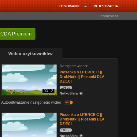
LOGOWANIE
REJESTRACJA
+ dodaj wideo
 CDA Premium
Wideo użytkowników
Następne wideo:
Piosenka o LITERCE C ||
DrobNutki || Piosenki DLA
DZIECI
1080p
03:12
NutkoSfera
Autoodtwarzanie następnego wideo
on
Piosenka o LITERCE C ||
DrobNutki || Piosenki DLA
DZIECI
1080p
NutkoSfera