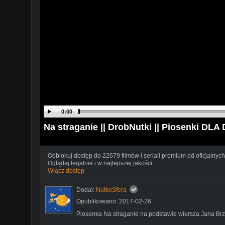
0:00
Na straganie || DrobNutki || Piosenki DLA
Odblokuj dostęp do 22679 filmów i seriali premium od oficjalnych
Oglądaj legalnie i w najlepszej jakości.
Włącz dostęp
Dodał:
NutkoSfera
Opublikowano: 2017-02-26
Piosenka Na straganie na podstawie wiersza Jana Br