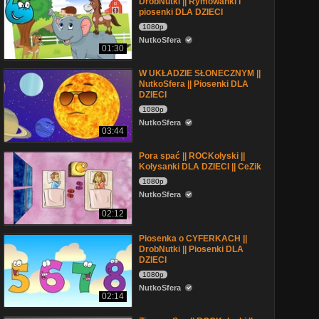
DrobNutki || Rymowanki i
piosenki DLA DZIECI
1080p
NutkoSfera
01:30
W UKŁADZIE SŁONECZNYM ||
NutkoSfera || Piosenki DLA
DZIECI
1080p
NutkoSfera
03:44
Pora spać || ROCKołyski ||
Kołysanki DLA DZIECI || CeZik
1080p
NutkoSfera
02:12
Piosenka o CYFERKACH ||
DrobNutki || Piosenki DLA
DZIECI
1080p
NutkoSfera
02:14