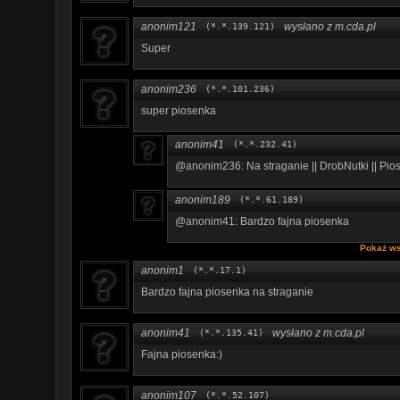
anonim121
wysłano z m.cda.pl
(*.*.139.121)
Super
anonim236
(*.*.101.236)
super piosenka
anonim41
(*.*.232.41)
@anonim236: Na straganie || DrobNutki || Pio
anonim189
(*.*.61.189)
@anonim41: Bardzo fajna piosenka
Pokaż ws
anonim1
(*.*.17.1)
Bardzo fajna piosenka na straganie
anonim41
wysłano z m.cda.pl
(*.*.135.41)
Fajna piosenka:)
anonim107
(*.*.52.107)