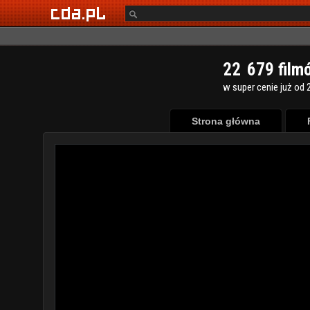
2
2
6
7
9
film
w super cenie już od 2
Strona główna