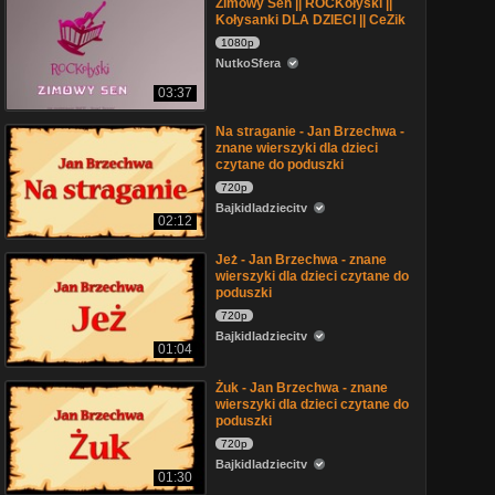
Zimowy Sen || ROCKołyski ||
Kołysanki DLA DZIECI || CeZik
1080p
NutkoSfera
03:37
Na straganie - Jan Brzechwa -
znane wierszyki dla dzieci
czytane do poduszki
720p
Bajkidladziecitv
02:12
Jeż - Jan Brzechwa - znane
wierszyki dla dzieci czytane do
poduszki
720p
Bajkidladziecitv
01:04
Żuk - Jan Brzechwa - znane
wierszyki dla dzieci czytane do
poduszki
720p
Bajkidladziecitv
01:30