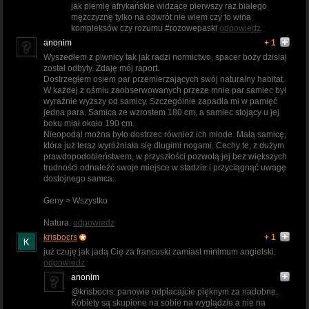
jak plemię afrykańskie widzące pierwszy raz białego
mężczyznę tylko na odwrót nie wiem czy to wina
kompleksów czy rozumu #rozowepaski
odpowiedz
anonim
+ 1
Wyszedłem z piwnicy tak jak radzi normictwo, spacer boży dzisiaj
został odbyty. Zdaję mój raport.
Dostrzegłem osiem par przemierzających swój naturalny habitat.
W każdej z ośmiu zaobserwowanych przeze mnie par samiec był
wyraźnie wyższy od samicy. Szczególnie zapadła mi w pamięć
jedna para. Samica ze wzrostem 180 cm, a samiec stojący u jej
boku miał około 190 cm.
Nieopodal można było dostrzec również ich młode. Małą samicę,
która już teraz wyróżniała się długimi nogami. Cechy te, z dużym
prawdopodobieństwem, w przyszłości pozwolą jej bez większych
trudności odnaleźć swoje miejsce w stadzie i przyciągnąć uwagę
dostojnego samca.
Geny > Wszystko
Natura.
odpowiedz
krisbocrs
+ 1
już czuję jak jadą Cię za francuski zamiast minimum angielski.
odpowiedz
anonim
@krisbocrs: panowie odpłacajcie pięknym za nadobne.
Kobiety są skupione na sobie na wyglądzie a nie na