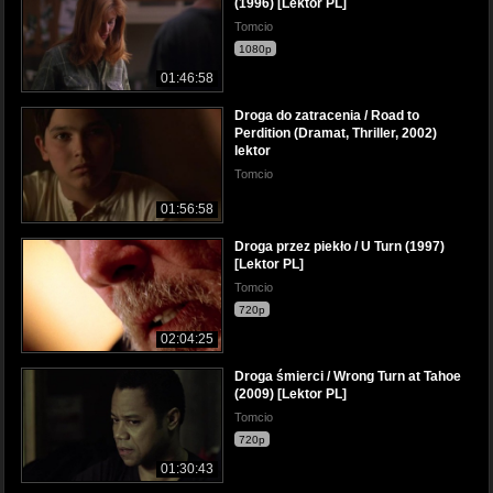
(1996) [Lektor PL]
Tomcio
1080p
01:46:58
Droga do zatracenia / Road to
Perdition (Dramat, Thriller, 2002)
lektor
Tomcio
01:56:58
Droga przez piekło / U Turn (1997)
[Lektor PL]
Tomcio
720p
02:04:25
Droga śmierci / Wrong Turn at Tahoe
(2009) [Lektor PL]
Tomcio
720p
01:30:43