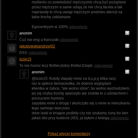
myśleniu co powiedzieć mężczyznie chcą być pożądane
przez mężczyzn a same udają że nie chcą faceta a tak
naprawdę to chcą uwagi mężczyzn podziwu atencji są
takie trochę zakłamane
Egocentryzm w 100%
odpowiedz
anonim
Cuż nie eng a francuski
odpowiedz
jakubowskiandrzej02
0/10.
odpowiedz
Izzie15
To nie horror lecz thriller,dobry thriller.Dzięki.
odpowiedz
anonim
@Izzie15: Kobity złapały mnie za d,u,p,ę kilka razy
raz w aptece farmaceutka, że dobrze wyglądam
klientka w żabce, "ale wolno idzie", bo wolno wychodziłem,
jej się chyba trochę spieszyło ale zrobiła to z uśmiechem i
poczuciem humoru
zapytała mnie o drogę i skończyło się u mnie w mieszkaniu
tego samego wieczoru
dwie laski w knajpie podbiły czy nie szukamy żony bo tam
jakaś stoi przy toalecie (XD), ja byłem z kolegą
odpowiedz
Pokaż więcej komentarzy