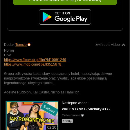
Dodał:
Tomcio
zwiń opis video
Horror
USA
https://www.filmweb.pl/film?id10091249
https://www.imdb.com/title/tt3515878
Grupa odkrywców bada stary, opuszczony hotel, napotykając dziwne
nadprzyrodzone stworzenie oraz rywalizującą ekipę poszukującą
legendarnego, ukrytego skarbu.
Adeline Rudolph, Kai Caster, Nicholas Hamilton
Następne wideo:
WALENTYNKI - Suchary #172
Cybermarian
1080p
02:20