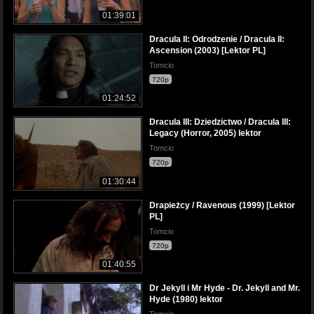
01:39:01
Dracula II: Odrodzenie / Dracula II:
Ascension (2003) [Lektor PL]
Tomcio
720p
01:24:52
Dracula III: Dziedzictwo / Dracula III:
Legacy (Horror, 2005) lektor
Tomcio
720p
01:30:44
Drapieżcy / Ravenous (1999) [Lektor
PL]
Tomcio
720p
01:40:55
Dr Jekyll i Mr Hyde - Dr. Jekyll and Mr.
Hyde (1980) lektor
Tomcio