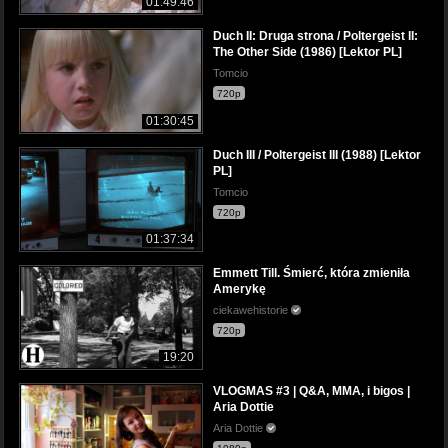
01:49:46
Duch II: Druga strona / Poltergeist II:
The Other Side (1986) [Lektor PL]
Tomcio
720p
01:30:45
Duch III / Poltergeist III (1988) [Lektor
PL]
Tomcio
720p
01:37:34
Emmett Till. Śmierć, która zmieniła
Amerykę
ciekawehistorie
720p
19:20
VLOGMAS #3 | Q&A, MMA, i bigos |
Aria Dottie
Aria Dottie