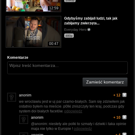
1080p
12:59
Gdybyśmy zabijali ludzi, tak jak
zabijamy zwierzęta...
Everyday Hero
480p
00:47
Komentarze
Zamieść komentarz
anonim
+ 12
we wrocławiu jest w uj par czarno-białych. Sam się zdziwiłem jak
ostatnio byłem na mieście. p0lki zniszczyły ten kraj, podczas gdy
system doi białych facetów.
odpowiedz
anonim
+ 10
@anonim: niestety ale polki to szmaty i dziwki i taka opinie
maja nie tylko w Europie !
odpowiedz
anonim
+ 4