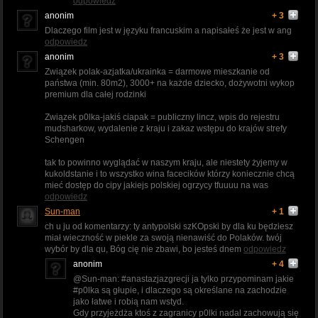
odpowiedz
anonim
+ 3
Dlaczego film jest w języku francuskim a napisałeś że jest w ang
odpowiedz
anonim
+ 3
Związek polak-azjatka/ukrainka = darmowe mieszkanie od
państwa (min. 80m2), 3000+ na każde dziecko, dożywotni wykop
premium dla całej rodzinki
Związek p0lka-jakiś ciapak = publiczny lincz, wpis do rejestru
mudsharkow, wydalenie z kraju i zakaz wstępu do krajów strefy
Schengen
tak to powinno wyglądać w naszym kraju, ale niestety żyjemy w
kukoldstanie i to wszystko wina facecików którzy koniecznie chcą
mieć dostęp do cipy jakiejs polskiej ogrzycy tfuuuu na was
odpowiedz
Sun-man
+ 1
ch u ju od komentarzy: ty antypolski szKOpski by dla ku będziesz
miał wieczność w piekle za swoją nienawiść do Polaków. twój
wybór by dla qu, Bóg cię nie zbawi, bo jesteś dnem
odpowiedz
anonim
+ 4
@Sun-man: #anastazjazgrecji ja tylko przypominam jakie
#p0lka są głupie, i dlaczego są określane na zachodzie
jako łatwe i robią nam wstyd.
Gdy przyjeżdża ktoś z zagranicy p0lki nadal zachowują się