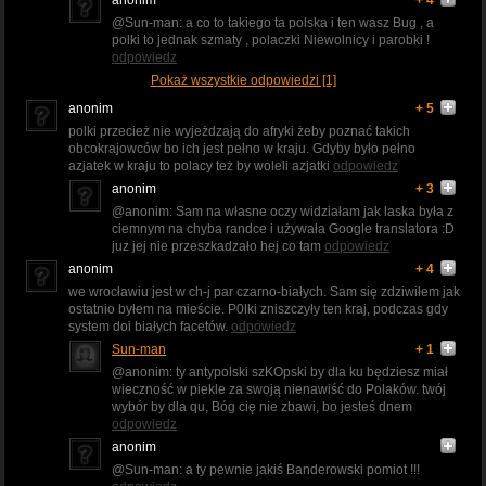
@Sun-man: a co to takiego ta polska i ten wasz Bug , a
polki to jednak szmaty , polaczki Niewolnicy i parobki !
odpowiedz
Pokaż wszystkie odpowiedzi [1]
anonim
+ 5
polki przecież nie wyjeżdzają do afryki żeby poznać takich
obcokrajowców bo ich jest pełno w kraju. Gdyby było pełno
azjatek w kraju to polacy też by woleli azjatki
odpowiedz
anonim
+ 3
@anonim: Sam na własne oczy widziałam jak laska była z
ciemnym na chyba randce i używała Google translatora :D
juz jej nie przeszkadzało hej co tam
odpowiedz
anonim
+ 4
we wrocławiu jest w ch-j par czarno-białych. Sam się zdziwiłem jak
ostatnio byłem na mieście. P0lki zniszczyły ten kraj, podczas gdy
system doi białych facetów.
odpowiedz
Sun-man
+ 1
@anonim: ty antypolski szKOpski by dla ku będziesz miał
wieczność w piekle za swoją nienawiść do Polaków. twój
wybór by dla qu, Bóg cię nie zbawi, bo jesteś dnem
odpowiedz
anonim
@Sun-man: a ty pewnie jakiś Banderowski pomiot !!!