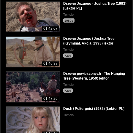
Drzewo Jozuego - Joshua Tree (1993)
[Lektor PL]
Tomcio
1080p
01:42:07
Drzewo Jozuego / Joshua Tree
(Kryminał, Akcja, 1993) lektor
Tomcio
720p
01:46:38
Drzewo powieszonych - The Hanging
Tree (Western, 1959) lektor
Tomcio
720p
01:47:26
Duch / Poltergeist (1982) [Lektor PL]
Tomcio