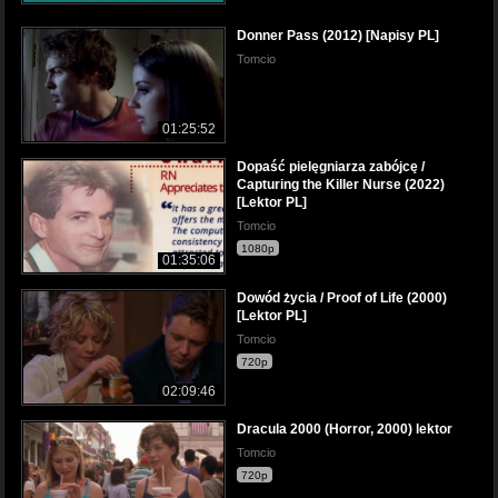
Donner Pass (2012) [Napisy PL]
Tomcio
01:25:52
Dopaść pielęgniarza zabójcę /
Capturing the Killer Nurse (2022)
[Lektor PL]
Tomcio
1080p
01:35:06
Dowód życia / Proof of Life (2000)
[Lektor PL]
Tomcio
720p
02:09:46
Dracula 2000 (Horror, 2000) lektor
Tomcio
720p