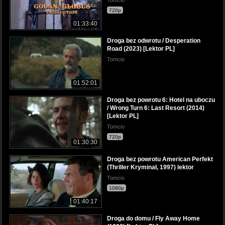
720p
01:33:40
Droga bez odwrotu / Desperation
Road (2023) [Lektor PL]
Tomcio
01:52:01
Droga bez powrotu 6: Hotel na uboczu
/ Wrong Turn 6: Last Resort (2014)
[Lektor PL]
Tomcio
720p
01:30:30
Droga bez powrotu American Perfekt
(Thriller Kryminał, 1997) lektor
Tomcio
1080p
01:40:17
Droga do domu / Fly Away Home