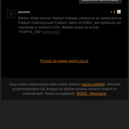
anonim
+ 3
Bardzo dobry mocny i bardzo ciekawy, zwłaszcza że oparty jest na
Faktach Autentycznych Faktach, które na DODA_tek wydarzyły się
naprawdę w ameryce USA. Wielkie dzięki za wrzutę. -
TYGRYS_256*
odpowiedz
Przejdź do pełnej wersji cda.pl
Nasz serwis wykorzystuje pliki cookie (zobacz
naszą politykę
). Warunki
przechowywania lub dostępu do plików cookies możesz zmienić w
ustawieniach Twojej przeglądarki.
RODO - Informacje