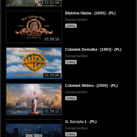
01:51:59
Błękitna Głębia - [2005] - (PL)
DamianVanBen
1080p
01:50:16
Człowiek Demolka - [1993] - (PL)
DamianVanBen
1080p
01:55:06
Człowiek Widmo - [2000] - (PL)
DamianVanBen
1080p
01:59:15
G. Szczytu 1 - (PL)
DamianVanBen
1080p