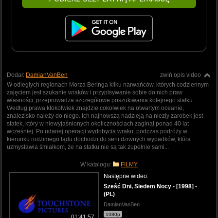
Dodał:
DamianVanBen
zwiń opis video
W odległych regionach Morza Beringa kilku narwańców, których codziennym
zajęciem jest szukanie wraków i przypisywanie sobie do nich praw
własności, przeprowadza szczegółowe poszukiwania kolejnego statku.
Według prawa ktokolwiek znajdzie cokolwiek na otwartym oceanie,
znalezisko należy do niego. Ich najnowszą nadzieją na niezły zarobek jest
statek, który w niewyjaśnionych okolicznościach zaginął ponad 40 lat
wcześniej. Po udanej operacji wydobycia wraku, podczas podróży w
kierunku rodzimego lądu dochodzi do serii dziwnych wypadków, która
uzmysławia śmiałkom, że na statku nie są tak zupełnie sami...
W katalogu:
FILMY
Następne wideo:
Sześć Dni, Siedem Nocy - [1998] -
(PL)
DamianVanBen
1080p
01:41:57