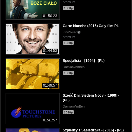
premium
1080p
01:50:23
Carte blanche (2015) Cały film PL
KinoSwiat
premium
1080p
01:44:53
Specjalista - [1994] - (PL)
DamianVanBen
1080p
01:49:57
Sześć Dni, Siedem Nocy - [1998] -
(PL)
DamianVanBen
1080p
01:41:57
Szpiedzy z Sąsiedztwa - [2016] - (PL)