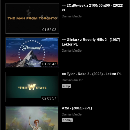
== 2Czł0wieek z 2T00r00nt00 - (2022)
PL
DamianVanBen
01:52:03
== Gliniarz z Beverly Hills 2 - (1987)
Lektor PL
DamianVanBen
01:38:43
== Tyler - Rake 2 - (2023) - Lektor PL
DamianVanBen
480p
02:03:57
Azyl - [2002] - (PL)
DamianVanBen
1080p