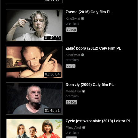
Zaćma (2016) Cały film PL
KinoSwiat
premium
1080p
01:49:33
Zabić bobra (2012) Cały Film PL
KinoSwiat
premium
720p
01:38:04
Dom zły (2009) Cały film PL
Media4fun
premium
1080p
01:45:21
Życie jest wspaniałe (2018) Lektor PL
Filmy Akcji
premium