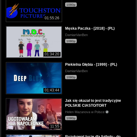
1080p
01:55:26
Męska Paczka - [2018] - (PL)
DamianVanBen
1080p
01:34:20
Piekielna Głębia - [1999] - (PL)
DamianVanBen
1080p
01:43:44
Jak się okazał to jest tradycyjne
POLSKIE CIASTO/TORT
Helen Mazanova w Polsce
1080p
11:55
Ryzykował życie dla futbolu - do