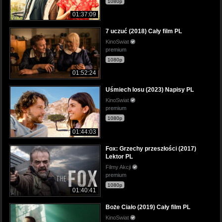
1080p
01:37:09
7 uczuć (2018) Cały film PL
KinoSwiat
premium
1080p
01:52:24
Uśmiech losu (2023) Napisy PL
KinoSwiat
premium
1080p
01:44:03
Fox: Grzechy przeszłości (2017)
Lektor PL
Filmy Akcji
premium
1080p
01:40:41
Boże Ciało (2019) Cały film PL
KinoSwiat