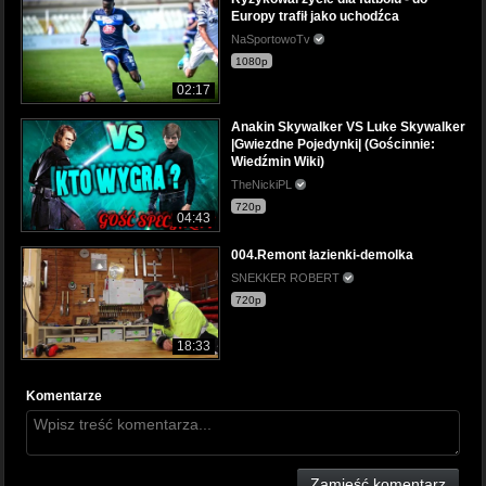
Europy trafił jako uchodźca
NaSportowoTv
1080p
02:17
Anakin Skywalker VS Luke Skywalker
|Gwiezdne Pojedynki| (Gościnnie:
Wiedźmin Wiki)
TheNickiPL
720p
04:43
004.Remont łazienki-demolka
SNEKKER ROBERT
720p
18:33
Komentarze
Zamieść komentarz