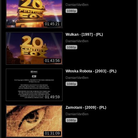
DamianVanBen
1080p
01:45:21
Wulkan - [1997] - (PL)
DamianVanBen
1080p
01:43:56
Włoska Robota - [2003] - (PL)
DamianVanBen
1080p
01:49:59
Zamotani - [2009] - (PL)
DamianVanBen
1080p
01:31:09