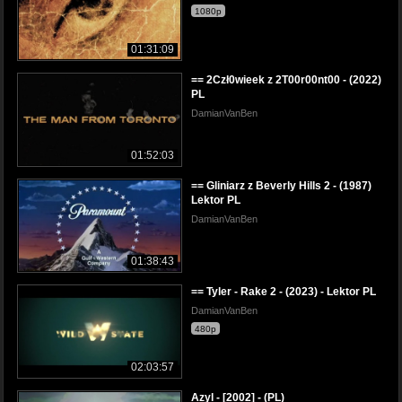
1080p
01:31:09
== 2Czł0wieek z 2T00r00nt00 - (2022)
PL
DamianVanBen
01:52:03
== Gliniarz z Beverly Hills 2 - (1987)
Lektor PL
DamianVanBen
01:38:43
== Tyler - Rake 2 - (2023) - Lektor PL
DamianVanBen
480p
02:03:57
Azyl - [2002] - (PL)