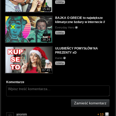
1080p
15:40
BAJKA O GRECIE to największe
klimatyczne bzdury w internecie //
Everyday Hero
1080p
38:24
ULUBIEŃCY POMYSŁÓW NA
PREZENTY xD
ihanio
1080p
07:45
Komentarze
Zamieść komentarz
anonim
+ 13