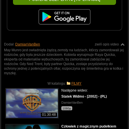
Dodał:
DamianVanBen
zwiń opis video
May Munro jest owładnięta żądzą zemsty na ludziach, którzy zamordowali jej
rodziców, gdy była jeszcze dzieckiem. Kobieta wynajmuje Raya Quicka,
eksperta od materiałów wybuchowych, by zamordował zabójców jej
rodziców. Gdy Ned Trent, były partner Quicka, zostaje przydzielony do
ochrony jednej z potencjalnych ofiar, rozpoczyna się śmiertelna gra w kotka i
myszkę.
W katalogu:
FILMY
Następne wideo:
Statek Widmo - [2002] - (PL)
DamianVanBen
1080p
01:30:48
Człowiek z magicznym pudełkiem