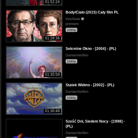
01:52:24
Body/Ciało (2015) Cały film PL
KinoSwiat
premium
1080p
01:28:36
Sekretne Okno - [2004] - (PL)
DamianVanBen
1080p
01:35:59
Statek Widmo - [2002] - (PL)
DamianVanBen
1080p
01:30:48
Sześć Dni, Siedem Nocy - [1998] -
(PL)
DamianVanBen