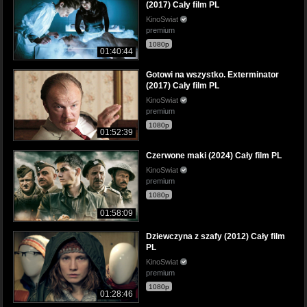
(2017) Cały film PL
KinoSwiat
premium
1080p
01:40:44
Gotowi na wszystko. Exterminator
(2017) Cały film PL
KinoSwiat
premium
1080p
01:52:39
Czerwone maki (2024) Cały film PL
KinoSwiat
premium
1080p
01:58:09
Dziewczyna z szafy (2012) Cały film
PL
KinoSwiat
premium
1080p
01:28:46