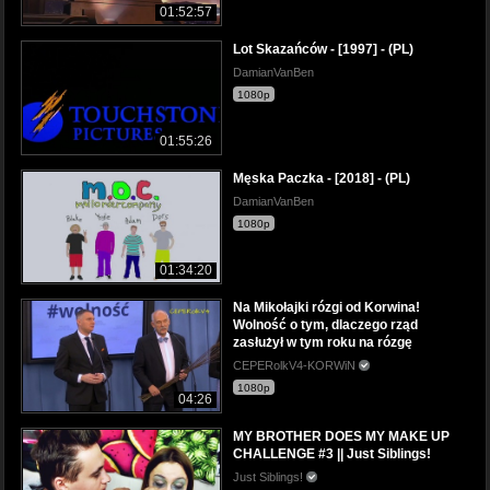
01:52:57
Lot Skazańców - [1997] - (PL)
DamianVanBen
1080p
01:55:26
Męska Paczka - [2018] - (PL)
DamianVanBen
1080p
01:34:20
Na Mikołajki rózgi od Korwina!
Wolność o tym, dlaczego rząd
zasłużył w tym roku na rózgę
CEPERolkV4-KORWiN
1080p
04:26
MY BROTHER DOES MY MAKE UP
CHALLENGE #3 || Just Siblings!
Just Siblings!