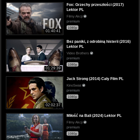
Fox: Grzechy przeszłości (2017)
Lektor PL
Filmy Akcji
premium
1080p
01:40:41
Bez paniki, z odrobiną histerii (2016)
Lektor PL
Video Brothers
premium
1080p
01:29:39
Jack Strong (2014) Cały Film PL
KinoSwiat
premium
1080p
02:02:37
Miłość na Bali (2024) Lektor PL
Filmy Akcji
premium
1080p