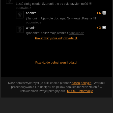
Lizać cipkę młodej Szaronki , to by było przyjemność !!!!
odpowiedz
anonim
+ 6
@anonim: A ja wolę obciągać Sylwkowi , Karyna !!!!
odpowiedz
anonim
+ 3
@anonim: polisz moją Ivonka !
odpowiedz
Pokaż wszystkie odpowiedzi [1]
Przejdź do pełnej wersji cda.pl
Nasz serwis wykorzystuje pliki cookie (zobacz
naszą politykę
). Warunki
przechowywania lub dostępu do plików cookies możesz zmienić w
ustawieniach Twojej przeglądarki.
RODO - Informacje