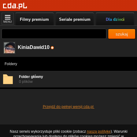
Filmy premium
Seriale premium
Dla dzieci
MENU
szukaj
KiniaDawid10
Foldery
Folder główny
0 plików
Przejdź do pełnej wersji cda.pl
Nasz serwis wykorzystuje pliki cookie (zobacz
naszą politykę
). Warunki
przechowywania lub dostępu do plików cookies możesz zmienić w