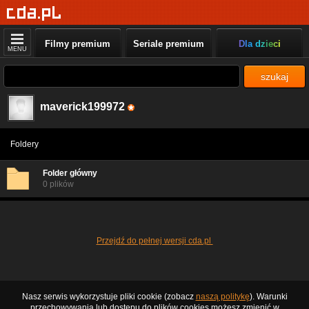
Filmy premium
Seriale premium
Dla dzieci
MENU
szukaj
maverick199972
Foldery
Folder główny
0 plików
Przejdź do pełnej wersji cda.pl
Nasz serwis wykorzystuje pliki cookie (zobacz
naszą politykę
). Warunki
przechowywania lub dostępu do plików cookies możesz zmienić w