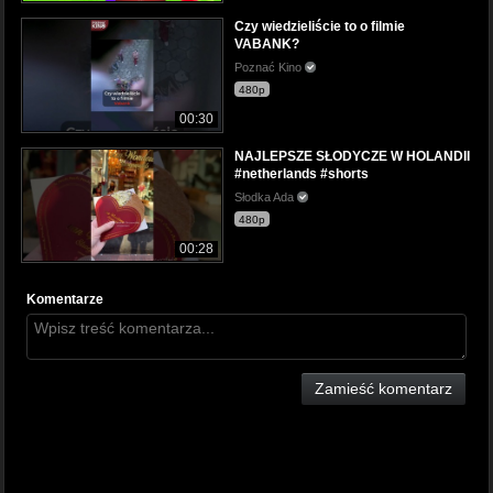
Czy wiedzieliście to o filmie
VABANK?
Poznać Kino
480p
00:30
NAJLEPSZE SŁODYCZE W HOLANDII
#netherlands #shorts
Słodka Ada
480p
00:28
Komentarze
Zamieść komentarz