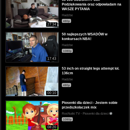
Podziękowania oraz odpowiadam na
WASZE PYTANIA
Hadzbe
480p
27:34
50 najlepszych WSADÓW w
konkursach NBA!
Hadzbe
1080p
17:43
53 inch on straight legs attempt lol.
136cm
Hadzbe
480p
00:10
Piosenki dla dzieci - Jestem sobie
przedszkolaczek mix
RosNutki TV - Piosenki dla dzieci
1080p
08:20