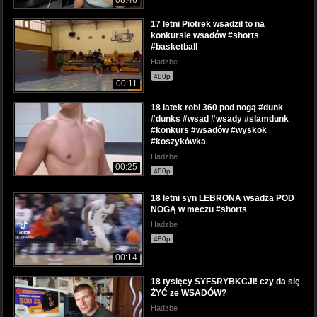
08:46
17 letni Piotrek wsadził to na
konkursie wsadów #shorts
#basketball
Hadzbe
480p
00:11
18 latek robi 360 pod nogą #dunk
#dunks #wsad #wsady #slamdunk
#konkurs #wsadów #wyskok
#koszykówka
Hadzbe
00:25
480p
18 letni syn LEBRONA wsadza POD
NOGĄ w meczu #shorts
Hadzbe
480p
00:14
18 tysięcy SYFSRYBKCJI! czy da się
ŻYĆ ze WSADÓW?
Hadzbe