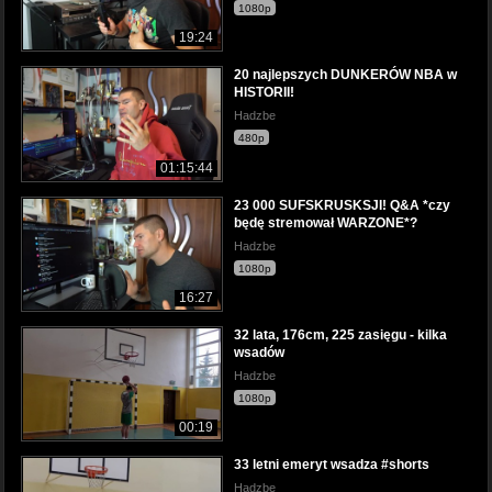
1080p
19:24
20 najlepszych DUNKERÓW NBA w
HISTORII!
Hadzbe
480p
01:15:44
23 000 SUFSKRUSKSJI! Q&A *czy
będę stremował WARZONE*?
Hadzbe
1080p
16:27
32 lata, 176cm, 225 zasięgu - kilka
wsadów
Hadzbe
1080p
00:19
33 letni emeryt wsadza #shorts
Hadzbe