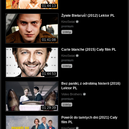
01:44:13
Żywie Biełaruś! (2012) Lektor PL
KinoSwiat
premium
1080p
01:41:08
Carte blanche (2015) Cały film PL
KinoSwiat
premium
1080p
01:44:53
Bez paniki, z odrobiną histerii (2016)
Lektor PL
Video Brothers
premium
1080p
01:29:39
Powrót do tamtych dni (2021) Cały
film PL
KinoSwiat