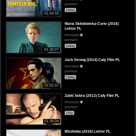
premium
1080p
01:44:55
Maria Skłodowska-Curie (2016)
Lektor PL
KinoSwiat
premium
1080p
01:36:07
Jack Strong (2014) Cały Film PL
KinoSwiat
premium
1080p
02:02:37
Zabić bobra (2012) Cały Film PL
KinoSwiat
premium
720p
01:38:04
Mizofobia (2016) Lektor PL