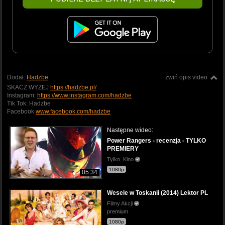
Dodał:
Hadzbe
zwiń opis video
SKACZ WYŻEJ
https://hadzbe.pl/
Instagram:
https://www.instagram.com/hadzbe
Tik Tok: Hadzbe
Facebook
www.facebook.com/hadzbe
Następne wideo:
Power Rangers - recenzja - TYLKO
PREMIERY
Tylko_Kino
1080p
05:34
Wesele w Toskanii (2014) Lektor PL
Filmy Akcji
premium
1080p