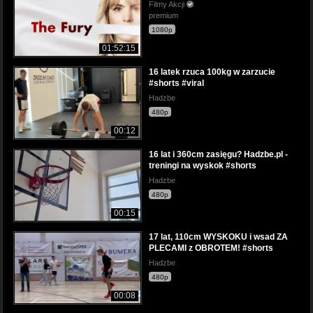
Filmy Akcji
premium
1080p
01:52:15
16 latek rzuca 100kg w zarzucie
#shorts #viral
Hadzbe
480p
00:12
16 lat i 360cm zasięgu? Hadzbe.pl -
treningi na wyskok #shorts
Hadzbe
480p
00:15
17 lat, 110cm WYSKOKU i wsad ZA
PLECAMI z OBROTEM! #shorts
Hadzbe
480p
00:08