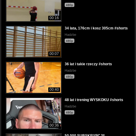
480p
00:16
34 lata, 176cm i kosz 305cm #shorts
Hadzbe
480p
00:07
36 lat i takie rzeczy #shorts
Hadzbe
480p
00:40
48 lat i trening WYSKOKU #shorts
Hadzbe
480p
00:36
50 000 SUBSKRYPCJI!