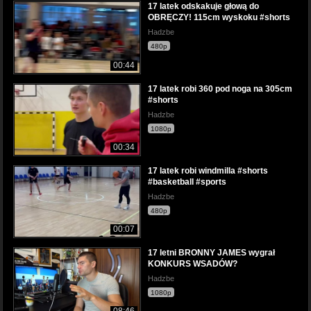
17 latek odskakuje głową do
OBRĘCZY! 115cm wyskoku #shorts
Hadzbe
480p
00:44
17 latek robi 360 pod noga na 305cm
#shorts
Hadzbe
1080p
00:34
17 latek robi windmilla #shorts
#basketball #sports
Hadzbe
480p
00:07
17 letni BRONNY JAMES wygrał
KONKURS WSADÓW?
Hadzbe
1080p