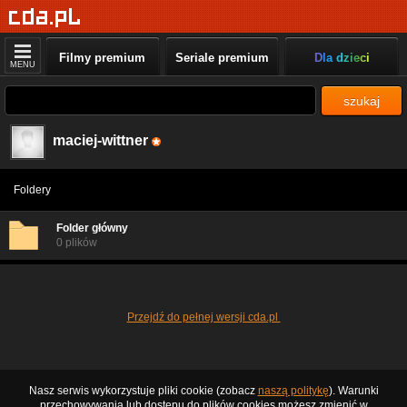
Filmy premium
Seriale premium
Dla dzieci
MENU
szukaj
maciej-wittner
Foldery
Folder główny
0 plików
Przejdź do pełnej wersji cda.pl
Nasz serwis wykorzystuje pliki cookie (zobacz
naszą politykę
). Warunki
przechowywania lub dostępu do plików cookies możesz zmienić w