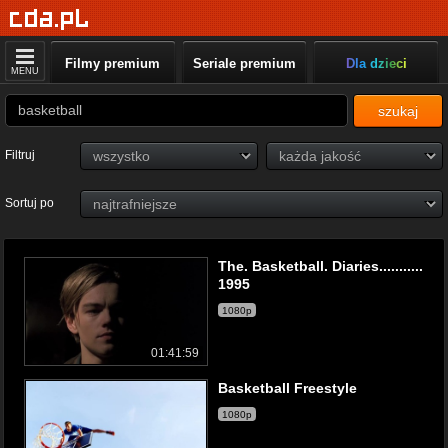
Filmy premium
Seriale premium
Dla dzieci
MENU
szukaj
Filtruj
Sortuj po
The. Basketball. Diaries...........
1995
1080p
01:41:59
Basketball Freestyle
1080p