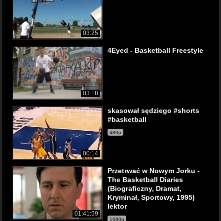
03:25
4Eyed - Basketball Freestyle
03:18
skasował sędziego #shorts
#basketball
480p
00:14
Przetrwać w Nowym Jorku -
The Basketball Diaries
(Biograficzny, Dramat,
Kryminał, Sportowy, 1995)
lektor
01:41:59
1080p