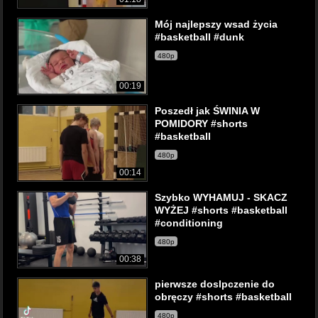
Mój najlepszy wsad życia
#basketball #dunk
480p
00:19
Poszedł jak ŚWINIA W
POMIDORY #shorts
#basketball
480p
00:14
Szybko WYHAMUJ - SKACZ
WYŻEJ #shorts #basketball
#conditioning
480p
00:38
pierwsze doslpczenie do
obręczy #shorts #basketball
480p