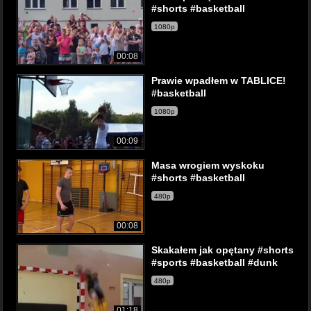
#shorts #basketball
1080p
00:08
Prawie wpadłem w TABLICE!
#basketball
1080p
00:09
Masa wrogiem wyskoku
#shorts #basketball
480p
00:08
Skakałem jak opętany #shorts
#sports #basketball #dunk
480p
01:18