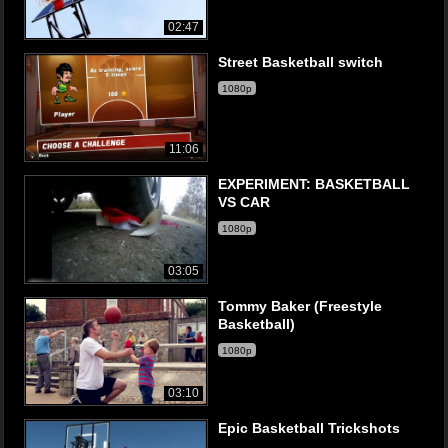
02:47
Street Basketball switch
1080p
11:06
EXPERIMENT: BASKETBALL
VS CAR
1080p
03:05
Tommy Baker (Freestyle
Basketball)
1080p
03:10
Epic Basketball Trickshots