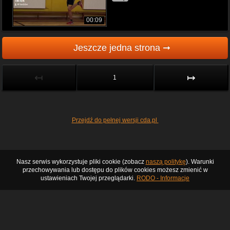
00:09
Jeszcze jedna strona ➞
↤
↦
1
Przejdź do pełnej wersji cda.pl
Nasz serwis wykorzystuje pliki cookie (zobacz
naszą politykę
). Warunki
przechowywania lub dostępu do plików cookies możesz zmienić w
ustawieniach Twojej przeglądarki.
RODO - Informacje