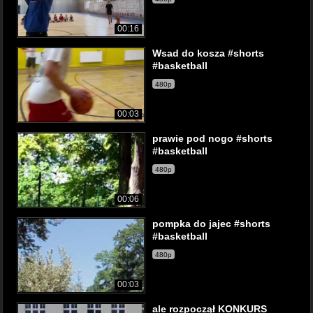
00:16
Wsad do kosza #shorts
#basketball
480p
00:03
prawie pod nogo #shorts
#basketball
480p
00:06
pompka do jajec #shorts
#basketball
480p
00:03
ale rozpoczął KONKURS