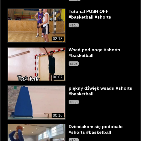
Tutorial PUSH OFF
#basketball #shorts
480p
02:13
Wsad pod nogą #shorts
#basketball
480p
00:07
piękny dźwięk wsadu #shorts
#basketball
480p
00:16
Dzieciakom się podobało
#shorts #basketball
480p