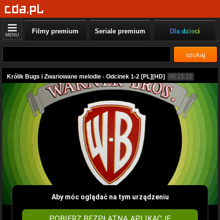
Filmy premium
Seriale premium
Dla dzieci
MENU
szukaj
Królik Bugs i Zwariowane melodie - Odcinek 1-2 [PL][HD]
00:15:15
Aby móc oglądać na tym urządzeniu
POBIERZ BEZPŁATNĄ APLIKACJĘ