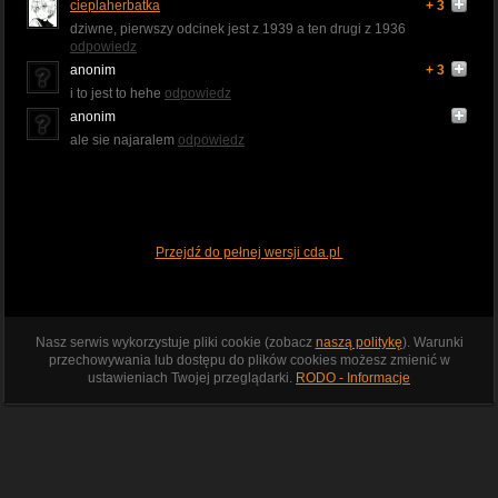
cieplaherbatka
+ 3
dziwne, pierwszy odcinek jest z 1939 a ten drugi z 1936
odpowiedz
anonim
+ 3
i to jest to hehe
odpowiedz
anonim
ale sie najaralem
odpowiedz
Przejdź do pełnej wersji cda.pl
Nasz serwis wykorzystuje pliki cookie (zobacz
naszą politykę
). Warunki
przechowywania lub dostępu do plików cookies możesz zmienić w
ustawieniach Twojej przeglądarki.
RODO - Informacje