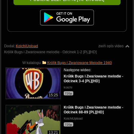
Dodał:
KoichiUpload
zwiń opis video
Królik Bugs i Zwariowane melodie - Odcinek 1-2 [PL][HD]
W katalogu:
Królik Bugs i Zwariowane Melodie 1940
Następne wideo:
Królik Bugs i Zwariowane melodie -
Odcinek 3-4 [PL][HD]
koichi
720p
15:25
Królik Bugs i Zwariowane melodie -
Odcinek 88-89 [PL][HD]
KoichiUpload
720p
13:21