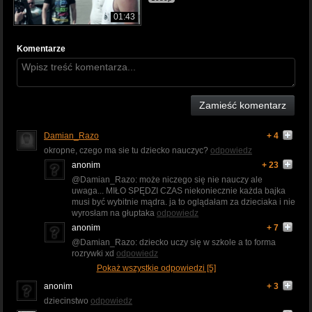
01:43
Komentarze
Zamieść komentarz
Damian_Razo
+ 4
okropne, czego ma sie tu dziecko nauczyc?
odpowiedz
anonim
+ 23
@Damian_Razo: może niczego się nie nauczy ale
uwaga... MIŁO SPĘDZI CZAS niekoniecznie każda bajka
musi być wybitnie mądra. ja to oglądałam za dzieciaka i nie
wyrosłam na głuptaka
odpowiedz
anonim
+ 7
@Damian_Razo: dziecko uczy się w szkole a to forma
rozrywki xd
odpowiedz
Pokaż wszystkie odpowiedzi [5]
anonim
+ 3
dziecinstwo
odpowiedz