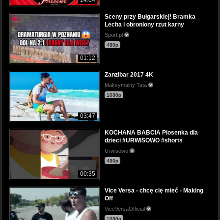
Sceny przy Bułgarskiej! Bramka
Lecha i obroniony rzut karny
Sport.pl
480p
01:12
Zanzibar 2017 4K
Maksymalny Tata
1080p
03:47
KOCHANA BABCIA Piosenka dla
dzieci #URWISOWO #shorts
Urwisowo
480p
00:35
Vice Versa - chcę cię mieć - Making
Off
ViceVersaOfficial
1080p