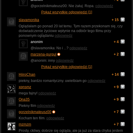
@gorzelnikmateusz00: Nie żałuj. Ropa.
odpowiedz
Pokaż wszystkie odpowiedzi [1]
slavamonika
+ 15
Oglądałam go ponad 20 lat temu. Tym razem przekonam się, czy
doświadczenie życiowe wpłynie na odbiór tego filmu przy
ponownym ogĺądaniu
odpowiedz
anonim
+ 4
@slavamonika: No i ...?
odpowiedz
marzena-gurgul
+ 2
@anonim: inny
odpowiedz
Pokaż wszystkie odpowiedzi [1]
HiiroChan
+ 14
piekny, bardzo romantyczny. uwielbiam go
odpowiedz
xqnsmz
+ 9
mega fajny!
odpowiedz
Ona35
+ 9
Piekny film
odpowiedz
gorzelnikmateusz00
+ 7
Kocham ten film.
odpowiedz
mzmzm
+ 7
Prosty, ckliwy, dobrze się ogląda, ale ja już za stara chyba jestem