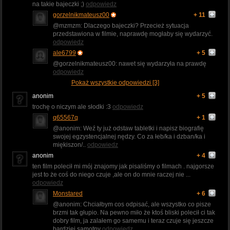
na takie bajeczki ;)
odpowiedz
gorzelnikmateusz00
+ 11
@mzmzm: Dlaczego bajeczki? Przecież sytuacja
przedstawiona w filmie, naprawdę mogłaby się wydarzyć.
odpowiedz
ale6799
+ 5
@gorzelnikmateusz00: nawet się wydarzyła na prawdę
odpowiedz
Pokaż wszystkie odpowiedzi [3]
anonim
+ 5
trochę o niczym ale słodki :3
odpowiedz
q65567q
+ 1
@anonim: Weź ty już odstaw tabletki i napisz biografię
swojej egzystencjalnej nędzy. Co za łeb/ka i dzban/ka i
miękiszon/..
odpowiedz
anonim
+ 4
ten film polecił mi mój znajomy jak pisaliśmy o filmach . najgorsze
jest to że coś do niego czuje ,ale on do mnie raczej nie ...
odpowiedz
Monstared
+ 6
@anonim: Chciałbym cos odpisać, ale wszystko co pisze
brzmi tak głupio. Na pewno miło że ktoś bliski polecił ci tak
dobry film, ja zalałem go samemu i teraz czuje się jeszcze
bardziej samotny
odpowiedz