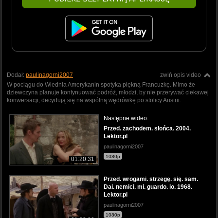
Dodał:
paulinagorni2007
zwiń opis video
W pociągu do Wiednia Amerykanin spotyka piękną Francuzkę. Mimo że
dziewczyna planuje kontynuować podróż, młodzi, by nie przerywać ciekawej
konwersacji, decydują się na wspólną wędrówkę po stolicy Austrii.
Następne wideo:
Przed. zachodem. słońca. 2004.
Lektor.pl
paulinagorni2007
1080p
01:20:31
Przed. wrogami. strzegę. się. sam.
Dai. nemici. mi. guardo. io. 1968.
Lektor.pl
paulinagorni2007
1080p