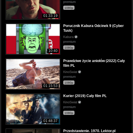
premium
1080p
01:33:19
Porucznik Kabura Odcinek 9 (Cyber
Tusk)
Kabura
premium
1080p
10:40
Prawdziwe życie aniołów (2022) Cały
film PL
KinoSwiat
premium
1080p
01:15:53
Kurier (2019) Cały film PL
KinoSwiat
premium
1080p
01:48:37
Przedstawienie. 1970. Lektor.pl