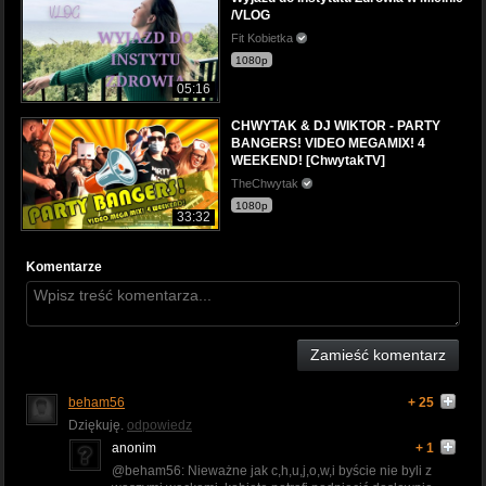
/VLOG
Fit Kobietka
1080p
05:16
CHWYTAK & DJ WIKTOR - PARTY
BANGERS! VIDEO MEGAMIX! 4
WEEKEND! [ChwytakTV]
TheChwytak
1080p
33:32
Komentarze
Zamieść komentarz
beham56
+ 25
Dziękuję.
odpowiedz
anonim
+ 1
@beham56: Nieważne jak c,h,u,j,o,w,i byście nie byli z