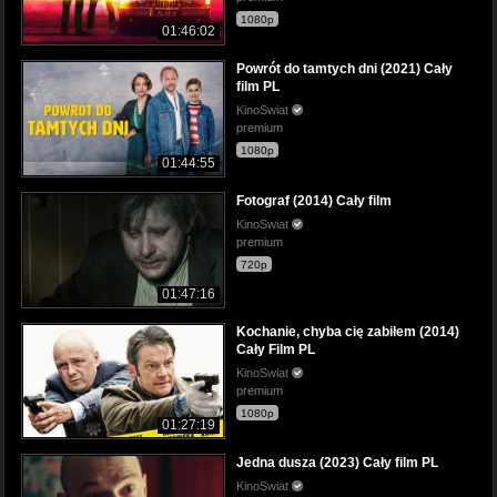
1080p
01:46:02
Powrót do tamtych dni (2021) Cały
film PL
KinoSwiat
premium
1080p
01:44:55
Fotograf (2014) Cały film
KinoSwiat
premium
720p
01:47:16
Kochanie, chyba cię zabiłem (2014)
Cały Film PL
KinoSwiat
premium
1080p
01:27:19
Jedna dusza (2023) Cały film PL
KinoSwiat