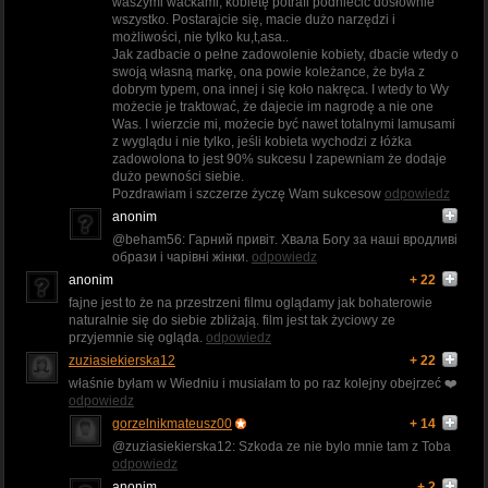
waszymi wackami, kobietę potrafi podniecić dosłownie
wszystko. Postarajcie się, macie dużo narzędzi i
możliwości, nie tylko ku,t,asa..
Jak zadbacie o pełne zadowolenie kobiety, dbacie wtedy o
swoją własną markę, ona powie koleżance, że była z
dobrym typem, ona innej i się koło nakręca. I wtedy to Wy
możecie je traktować, że dajecie im nagrodę a nie one
Was. I wierzcie mi, możecie być nawet totalnymi lamusami
z wyglądu i nie tylko, jeśli kobieta wychodzi z łóżka
zadowolona to jest 90% sukcesu I zapewniam że dodaje
dużo pewności siebie.
Pozdrawiam i szczerze życzę Wam sukcesow
odpowiedz
anonim
@beham56: Гарний привіт. Хвала Богу за наші вродливі
образи і чарівні жінки.
odpowiedz
anonim
+ 22
fajne jest to że na przestrzeni filmu oglądamy jak bohaterowie
naturalnie się do siebie zbliżają. film jest tak życiowy ze
przyjemnie się ogląda.
odpowiedz
zuziasiekierska12
+ 22
właśnie byłam w Wiedniu i musiałam to po raz kolejny obejrzeć ❤️
odpowiedz
gorzelnikmateusz00
+ 14
@zuziasiekierska12: Szkoda ze nie bylo mnie tam z Toba
odpowiedz
anonim
+ 2