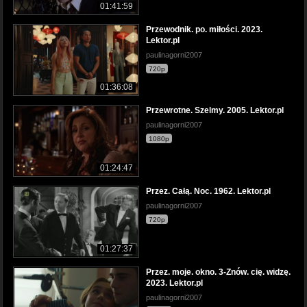
01:41:59
Przewodnik. po. miłości. 2023.
Lektor.pl
paulinagorni2007
720p
01:36:08
Przewrotne. Szelmy. 2005. Lektor.pl
paulinagorni2007
1080p
01:24:47
Przez. Całą. Noc. 1962. Lektor.pl
paulinagorni2007
720p
01:27:37
Przez. moje. okno. 3-Znów. cię. widzę.
2023. Lektor.pl
paulinagorni2007