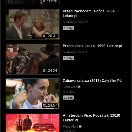
01:33:20
Przed. zachodem. słońca. 2004.
Lektor.pl
paulinagorni2007
1080p
01:20:31
Przedsionek. piekła. 1999. Lektor.pl
paulinagorni2007
1080p
01:34:24
Zabawa zabawa (2018) Cały film PL
KinoSwiat
premium
1080p
01:24:57
Amsterdam Vice: Początek (2019)
Lektor PL
Filmy Akcji
premium