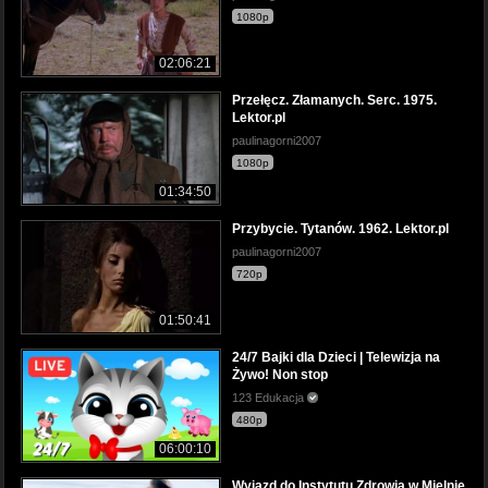
1080p
02:06:21
Przełęcz. Złamanych. Serc. 1975.
Lektor.pl
paulinagorni2007
1080p
01:34:50
Przybycie. Tytanów. 1962. Lektor.pl
paulinagorni2007
720p
01:50:41
24/7 Bajki dla Dzieci | Telewizja na
Żywo! Non stop
123 Edukacja
480p
06:00:10
Wyjazd do Instytutu Zdrowia w Mielnie