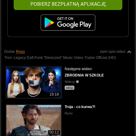
POBIERZ BEZPŁATNĄ APLIKACJĘ
Dodał:
Ryno
zwiń opis video
Tron: Legacy Daft Punk "Derezzed" Music Video Trailer Official (HD)
Następne wideo:
ZBRODNIA W SZKOLE
Waksy
480p
19:18
Troja - co kurwa?!
Ryno
00:12