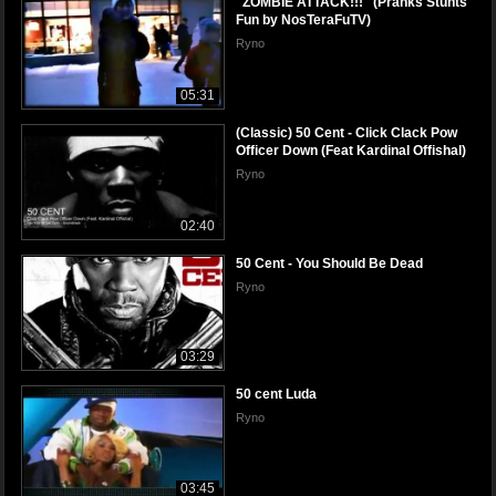
"ZOMBIE ATTACK!!!" (Pranks Stunts
Fun by NosTeraFuTV)
Ryno
05:31
(Classic) 50 Cent - Click Clack Pow
Officer Down (Feat Kardinal Offishal)
Ryno
02:40
50 Cent - You Should Be Dead
Ryno
03:29
50 cent Luda
Ryno
03:45