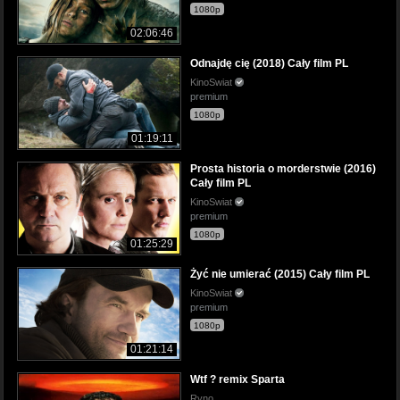
1080p
02:06:46
Odnajdę cię (2018) Cały film PL
KinoSwiat
premium
1080p
01:19:11
Prosta historia o morderstwie (2016)
Cały film PL
KinoSwiat
premium
1080p
01:25:29
Żyć nie umierać (2015) Cały film PL
KinoSwiat
premium
1080p
01:21:14
Wtf ? remix Sparta
Ryno