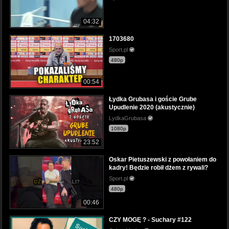
04:32
1703680
Sport.pl
480p
00:54
Łydka Grubasa i goście Grube
Upudlenie 2020 (akustycznie)
LydkaGrubasa
1080p
23:52
Oskar Pietuszewski z powołaniem do
kadry! Będzie robił dżem z rywali?
Sport.pl
480p
00:46
CZY MOGĘ ? - Suchary #122