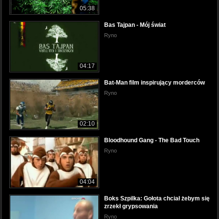
05:38
Bas Tajpan - Mój świat
Ryno
04:17
Bat-Man film inspirujący morderców
Ryno
02:10
Bloodhound Gang - The Bad Touch
Ryno
04:04
Boks Szpilka: Gołota chciał żebym się
zrzekł grypsowania
Ryno