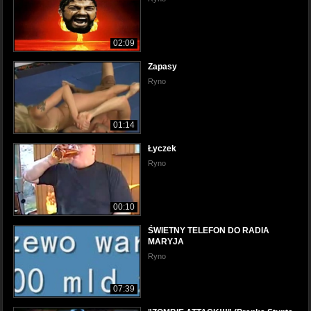
02:09
Zapasy
Ryno
01:14
Łyczek
Ryno
00:10
ŚWIETNY TELEFON DO RADIA
MARYJA
Ryno
07:39