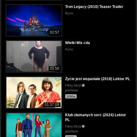
Tron Legacy (2010) Teaser Trailer
Ryno
02:57
Wielki Mix cda
Ryno
05:50
Życie jest wspaniałe (2018) Lektor PL
Filmy Akcji
premium
1080p
01:37:09
Klub złamanych serc (2024) Lektor
PL
Filmy Akcji
premium