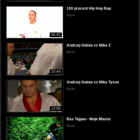
100 procent Hip Hop Rap
Ryno
06:45
Andrzej Gołota vs Mike 2
Ryno
10:44
Andrzej Gołota vs Mike Tyson
Ryno
13:00
Bas Tajpan - Moje Miasto
Ryno