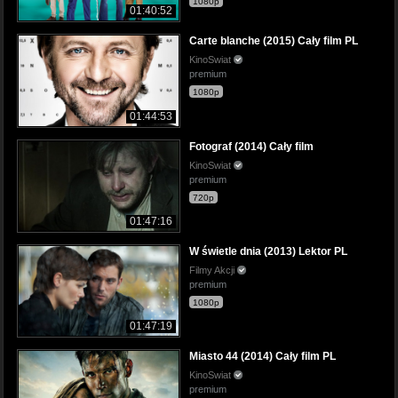
1080p
01:40:52
Carte blanche (2015) Cały film PL
KinoSwiat
premium
1080p
01:44:53
Fotograf (2014) Cały film
KinoSwiat
premium
720p
01:47:16
W świetle dnia (2013) Lektor PL
Filmy Akcji
premium
1080p
01:47:19
Miasto 44 (2014) Cały film PL
KinoSwiat
premium