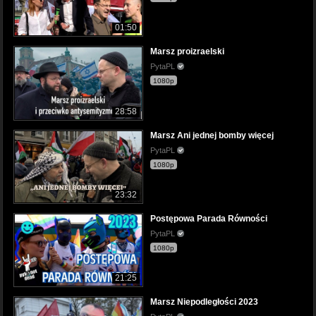
01:50
Marsz proizraelski
PytaPL
1080p
28:58
Marsz Ani jednej bomby więcej
PytaPL
1080p
23:32
Postępowa Parada Równości
PytaPL
1080p
21:25
Marsz Niepodległości 2023