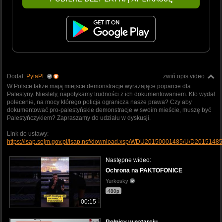
Dodał:
PytaPL
zwiń opis video
W Polsce także mają miejsce demonstracje wyrażające poparcie dla
Palestyny. Niestety, napotykamy trudności z ich dokumentowaniem. Kto wydał
polecenie, na mocy którego policja ogranicza nasze prawa? Czy aby
dokumentować pro-palestyńskie demonstracje w swoim mieście, muszę być
Palestyńczykiem? Zapraszamy do udziału w dyskusji.
Link do ustawy:
https://isap.sejm.gov.pl/isap.nsf/download.xsp/WDU20150001485/U/D20151485
Następne wideo:
Ochrona na PAKTOFONICE
Yurkosky
480p
00:15
Rolnicy w natarciu