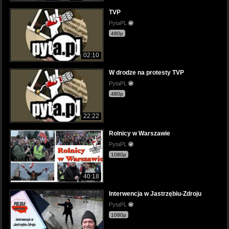
TVP
PytaPL
480p
02:10
W drodze na protesty TVP
PytaPL
480p
22:22
Rolnicy w Warszawie
PytaPL
1080p
40:18
Interwencja w Jastrzębiu-Zdroju
PytaPL
1080p