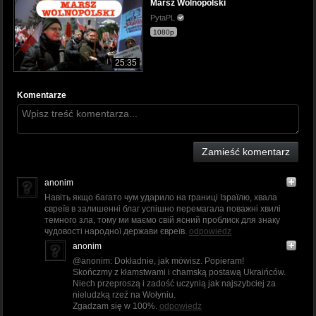
Marsz Wolnopolski
PytaPL
1080p
25:35
Komentarze
Zamieść komentarz
anonim
Навіть якщо багато чум ударило на границі Ізраїлю, хвала
євреїв в залишенні благ успішно перемагала поважні хвилі
темного зла, тому ми маємо свій ясний проблиск для знаку
чудовості народної держави євреїв.
odpowiedz
anonim
@anonim: Dokładnie, jak mówisz. Popieram!
Skończmy z kłamstwami i chamską postawą Ukraińców.
Niech przeproszą i zadość uczynią jak najszybciej za
nieludzką rzeź na Wołyniu.
Zgadzam się w 100%.
odpowiedz