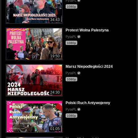
PytaPL
1080p
34:43
Protest Wolna Palestyna
PytaPL
1080p
19:50
Marsz Niepodległości 2024
PytaPL
1080p
24:30
Polski Ruch Antywojenny
PytaPL
1080p
01:05