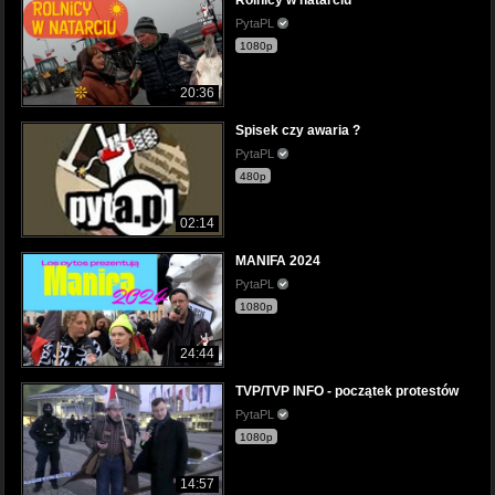
PytaPL
1080p
20:36
Spisek czy awaria ?
PytaPL
480p
02:14
MANIFA 2024
PytaPL
1080p
24:44
TVP/TVP INFO - początek protestów
PytaPL
1080p
14:57