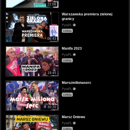
22:06
Warszawska premiera zielonej
granicy
PytaPL
1080p
06:43
Manifa 2023
PytaPL
1080p
19:45
Marszmilionaserc
PytaPL
1080p
30:20
Marsz Gniewu
PytaPL
1080p