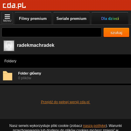
Filmy premium
Seriale premium
Dla dzieci
MENU
szukaj
radekmachradek
Foldery
Folder główny
0 plików
Przejdź do pełnej wersji cda.pl
Nasz serwis wykorzystuje pliki cookie (zobacz
naszą politykę
). Warunki
przechowywania lub dostępu do plików cookies możesz zmienić w