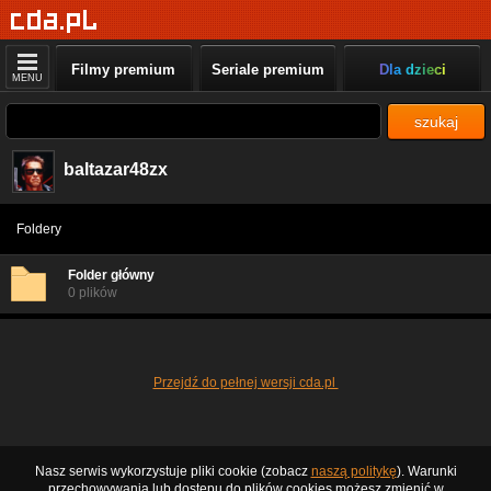
Filmy premium
Seriale premium
Dla dzieci
MENU
szukaj
baltazar48zx
Foldery
Folder główny
0 plików
Przejdź do pełnej wersji cda.pl
Nasz serwis wykorzystuje pliki cookie (zobacz
naszą politykę
). Warunki
przechowywania lub dostępu do plików cookies możesz zmienić w