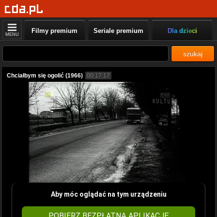
Filmy premium
Seriale premium
Dla dzieci
MENU
szukaj
Chciałbym się ogolić (1966)
00:17:17
Aby móc oglądać na tym urządzeniu
POBIERZ BEZPŁATNĄ APLIKACJĘ