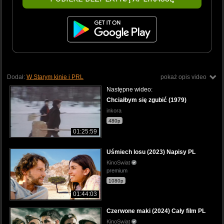
Dodał:
W Starym kinie i PRL
pokaż opis video
Następne wideo:
Chciałbym się zgubić (1979)
inkora
480p
01:25:59
Uśmiech losu (2023) Napisy PL
KinoSwiat
premium
1080p
01:44:03
Czerwone maki (2024) Cały film PL
KinoSwiat