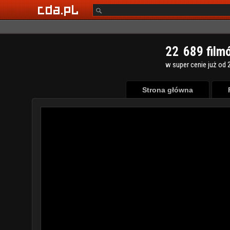
2
2
6
8
9
film
w super cenie już od 2
Strona główna