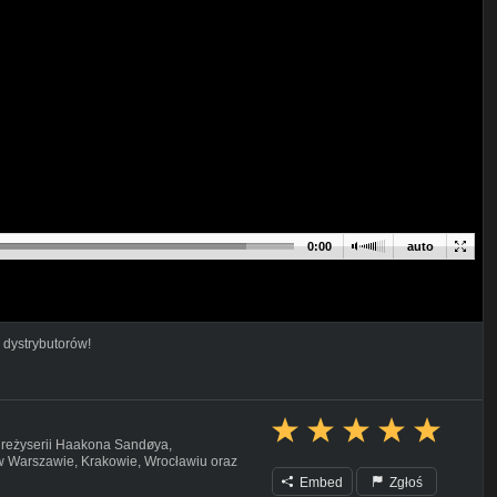
0:00
auto
 dystrybutorów!
w reżyserii Haakona Sandøya,
 w Warszawie, Krakowie, Wrocławiu oraz
Embed
Zgłoś