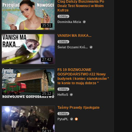
Ciag Dalszy Buszowania Po
Dealz Test Nowosci w Moim
Kufrze
1080p
Dominika Mizia
35:51
VANISH MA RAKA...
1080p
Świat Oczami Kró...
27:42
FS 19 ROZWOJOWE
GOSPODARSTWO #22 Nowy
budynek i koniec sianokosów *
te konie to mają dobrze *
1080p
25:12
HeRoS
Taśmy Prawdy #jaokgate
1080p
PytaPL
04:32