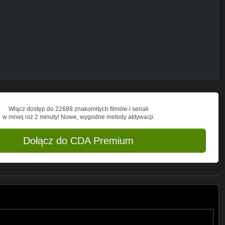
byszewskiego
Włącz dostęp do 22689 znakomitych filmów i seriali
w mniej niż 2 minuty! Nowe, wygodne metody aktywacji.
Dołącz do CDA Premium
skiego
rzybyszewskiego
kiego
zozowskiego