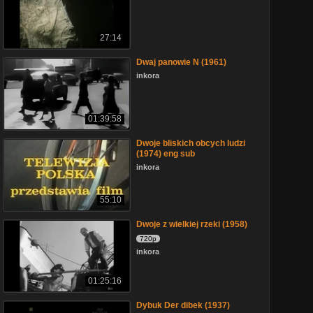
27:14
Dwaj panowie N (1961)
inkora
01:39:58
Dwoje bliskich obcych ludzi
(1974) eng sub
inkora
55:10
Dwoje z wielkiej rzeki (1958)
720p
inkora
01:25:16
Dybuk Der dibek (1937)