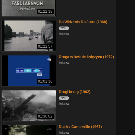
01:22:38
Do Widzenia Do Jutra (1960)
720p
inkora
01:22:57
Droga w świetle księżyca (1972)
inkora
01:01:36
Drugi brzeg (1962)
720p
inkora
01:30:02
Duch z Canterville (1967)
inkora