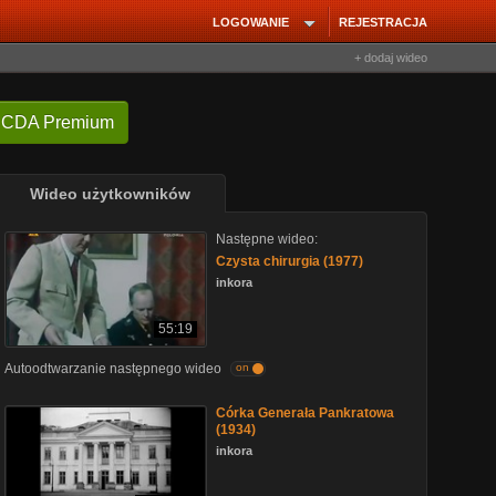
LOGOWANIE
REJESTRACJA
+ dodaj wideo
 CDA Premium
Wideo użytkowników
Następne wideo:
Czysta chirurgia (1977)
inkora
55:19
Autoodtwarzanie następnego wideo
on
Córka Generała Pankratowa
(1934)
inkora