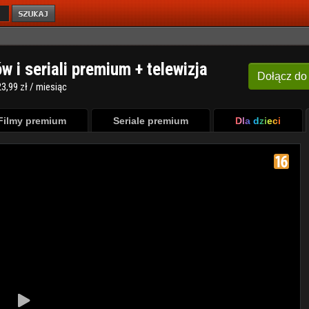
ów i seriali premium + telewizja
Dołącz
do
3,99 zł / miesiąc
Filmy premium
Seriale premium
Dla dzieci