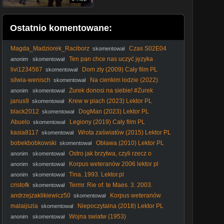
Ostatnio komentowane:
Magda_Madziorek_Raciborz
Czas S02E04
skomentował
Lektor PL
Ten pan chce nas uczyć języka
anonim
skomentował
polskiego.
livi1234567
Dom zły (2009) Cały film PL
skomentował
silwia-wenisch
Na cienkim lodzie (2022)
skomentował
Lektor PL
Żurek donosi na siebie! #Żurek
anonim
skomentował
#prokuratura #dymisja #polityka #Polska
janus9
Krew w piach (2023) Lektor PL
skomentował
black2012
DogMan (2023) Lektor PL
skomentował
Abuelo
Legiony (2019) Cały film PL
skomentował
kasia8117
Wrota zaświatów (2015) Lektor PL
skomentował
bobekbobkowski
Obława (2010) Lektor PL
skomentował
Ostro jak brzytwa, czyli rzecz o
anonim
skomentował
książkach: Krzyż Dowbora (ks. Stanisław Tworkowski)
Korpus weteranów 2006 lektor pl
anonim
skomentował
Tina. 1993. Lektor.pl
anonim
skomentował
cristofk
Termr. Rie of. te Maes. 3. 2003.
skomentował
Lektor.pl
andrzejzaklikiewicz50
Korpus weteranów
skomentował
2006 lektor pl
malaijszia
Niepoczytalna (2018) Lektor PL
skomentował
Wojna swiatw (1953)
anonim
skomentował