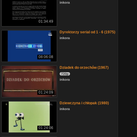
inkora
01:34:49
Dyrektorzy serial od 1 - 6 (1975)
inkora
08:06:08
Dziadek do orzechów (1967)
720p
inkora
01:24:09
Dziewczyna i chłopak (1980)
inkora
01:24:06