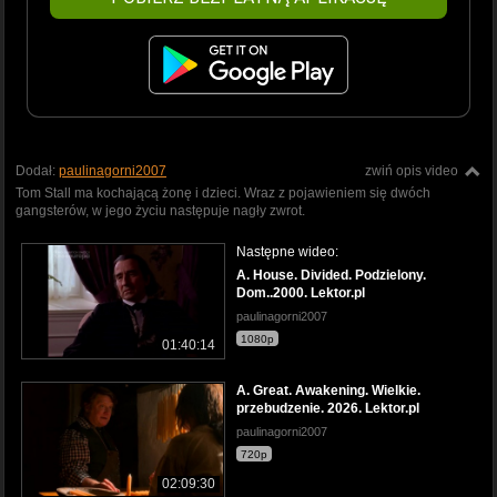
Dodał:
paulinagorni2007
zwiń opis video
Tom Stall ma kochającą żonę i dzieci. Wraz z pojawieniem się dwóch
gangsterów, w jego życiu następuje nagły zwrot.
Następne wideo:
A. House. Divided. Podzielony.
Dom..2000. Lektor.pl
paulinagorni2007
1080p
01:40:14
A. Great. Awakening. Wielkie.
przebudzenie. 2026. Lektor.pl
paulinagorni2007
720p
02:09:30