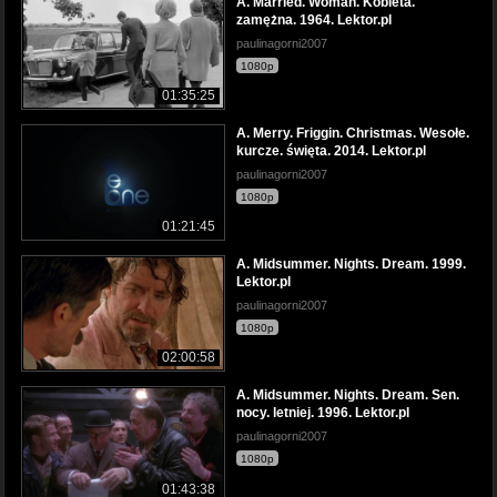
A. Married. Woman. Kobieta.
zamężna. 1964. Lektor.pl
paulinagorni2007
1080p
01:35:25
A. Merry. Friggin. Christmas. Wesołe.
kurcze. święta. 2014. Lektor.pl
paulinagorni2007
1080p
01:21:45
A. Midsummer. Nights. Dream. 1999.
Lektor.pl
paulinagorni2007
1080p
02:00:58
A. Midsummer. Nights. Dream. Sen.
nocy. letniej. 1996. Lektor.pl
paulinagorni2007
1080p
01:43:38