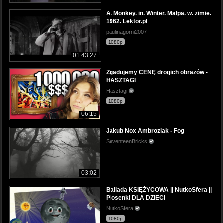
A. Monkey. in. Winter. Małpa. w. zimie.
1962. Lektor.pl
paulinagorni2007
1080p
01:43:27
Zgadujemy CENĘ drogich obrazów -
HASZTAGI
Hasztagi
1080p
06:15
Jakub Nox Ambroziak - Fog
SeventeenBricks
03:02
Ballada KSIĘŻYCOWA || NutkoSfera ||
Piosenki DLA DZIECI
NutkoSfera
1080p