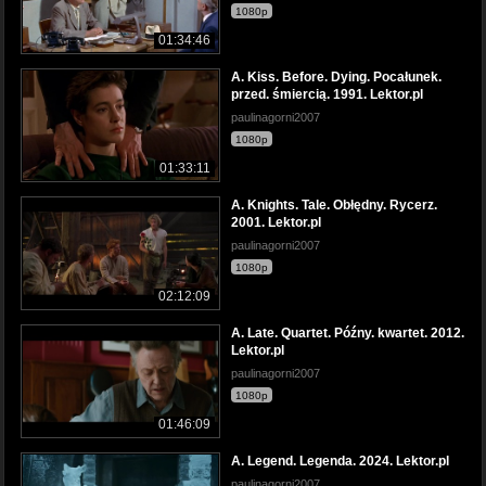
1080p
01:34:46
A. Kiss. Before. Dying. Pocałunek.
przed. śmiercią. 1991. Lektor.pl
paulinagorni2007
1080p
01:33:11
A. Knights. Tale. Obłędny. Rycerz.
2001. Lektor.pl
paulinagorni2007
1080p
02:12:09
A. Late. Quartet. Późny. kwartet. 2012.
Lektor.pl
paulinagorni2007
1080p
01:46:09
A. Legend. Legenda. 2024. Lektor.pl
paulinagorni2007