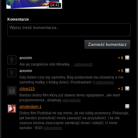
04:41
Komentarze
Zamieść komentarz
anonim
+ 6
Ale jej zarąbiście robi Minetkę ...
odpowiedz
anonim
+ 5
Gdy Adam czuł się samotny, Bóg podarował mu dziewicę a nie
samotną matkę z trójką dzieci. Pozdrawiam :)
odpowiedz
chloe115
+ 2
Bardzo dobry film który już dawno temu oglądałam , ale wart
przypomnienia , dziękuję
odpowiedz
amsterdam-1
Dobry film Podobał mi się mimo, że nie lubię przemocy. Pokazuje,
jak bardzo przeszłość może zaważyć na przyszłości. I że nie
zawsze można zwyczajnie zamknąć drzwi i odejść. U mnie
wysoko - 9/10
odpowiedz