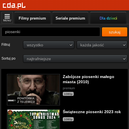
Filmy premium
Seriale premium
Dla dzieci
MENU
szukaj
Filtruj
Sortuj po
Zabójcze piosenki małego
miasta (2010)
premium
1080p
POWTÓRKA
Z TELEWIZJI
Świąteczne piosenki 2023 rok
1080p