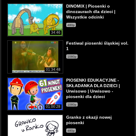
DINOMIX | Piosenki o
dinozaurach dla dzieci |
Wszystkie odcinki
480p
34:46
Festiwal piosenki śląskiej vol.
1
1080p
01:34:48
PIOSENKI EDUKACYJNE -
SKŁADANKA DLA DZIECI |
Urwisowo | Urwisowo -
piosenki dla dzieci
1080p
01:00:28
Granko z okazji nowej
piosenki
480p