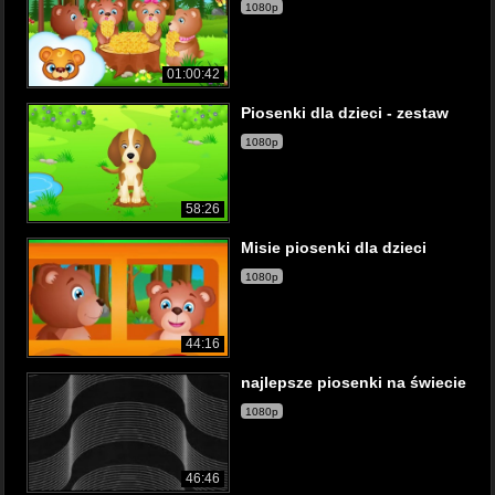
1080p
01:00:42
Piosenki dla dzieci - zestaw
1080p
58:26
Misie piosenki dla dzieci
1080p
44:16
najlepsze piosenki na świecie
1080p
46:46