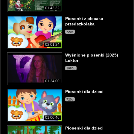
01:43:32
Piosenki z plecaka
przedszkolaka
720p
02:01:24
Wyśnione piosenki (2025)
Lektor
1080p
01:24:00
Piosenki dla dzieci
720p
01:00:46
Piosenki dla dzieci