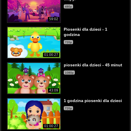
480p
59:02
Piosenki dla dzieci - 1
godzina
720p
01:00:27
piosenki dla dzieci - 45 minut
1080p
43:09
1 godzina piosenki dla dzieci
720p
01:00:27