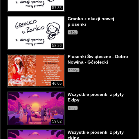
57:33
Granko z okazji nowej
piosenki
480p
58:26
Piosenki Świąteczne - Dobro
Nowina - Górolecki
1080p
46:05
Wszystkie piosenki z płyty
Ekipy
480p
59:02
Wszystkie piosenki z płyty
ekipy.