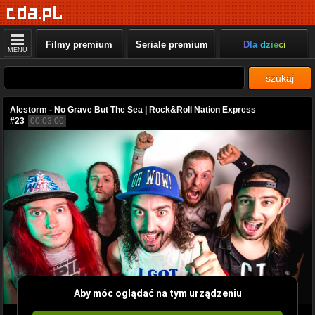
Filmy premium
Seriale premium
Dla dzieci
MENU
szukaj
Alestorm - No Grave But The Sea | Rock&Roll Nation Express
#23
00:03:00
Aby móc oglądać na tym urządzeniu