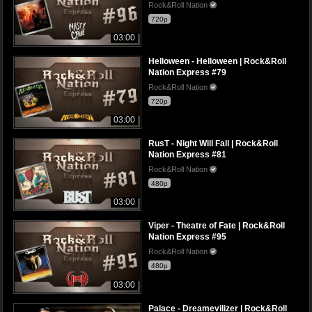
Rock&Roll Nation
720p
03:00
Helloween - Helloween | Rock&Roll
Nation Express #79
Rock&Roll Nation
720p
03:00
RusT - Night Will Fall | Rock&Roll
Nation Express #81
Rock&Roll Nation
480p
03:00
Viper - Theatre of Fate | Rock&Roll
Nation Express #95
Rock&Roll Nation
480p
03:00
Palace - Dreamevilizer | Rock&Roll