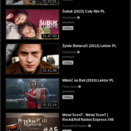
01:32:01
Śubuk (2022) Cały film PL
KinoSwiat
premium
1080p
01:47:00
Żywie Biełaruś! (2012) Lektor PL
KinoSwiat
premium
1080p
01:41:08
Miłość na Bali (2024) Lektor PL
Filmy Akcji
premium
1080p
01:52:24
Metal ScenT - Metal ScenT |
Rock&Roll Nation Express #46
Rock&Roll Nation