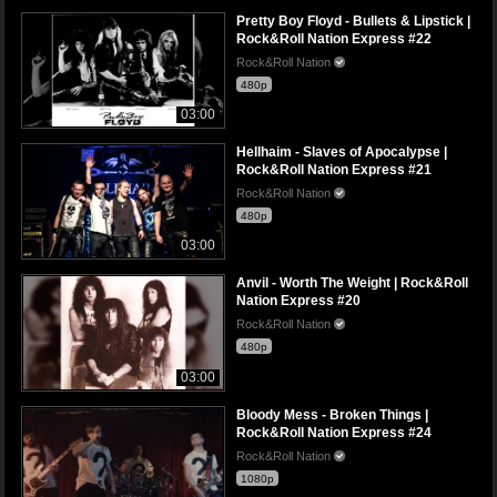
Pretty Boy Floyd - Bullets & Lipstick |
Rock&Roll Nation Express #22
Rock&Roll Nation
480p
03:00
Hellhaim - Slaves of Apocalypse |
Rock&Roll Nation Express #21
Rock&Roll Nation
480p
03:00
Anvil - Worth The Weight | Rock&Roll
Nation Express #20
Rock&Roll Nation
480p
03:00
Bloody Mess - Broken Things |
Rock&Roll Nation Express #24
Rock&Roll Nation
1080p