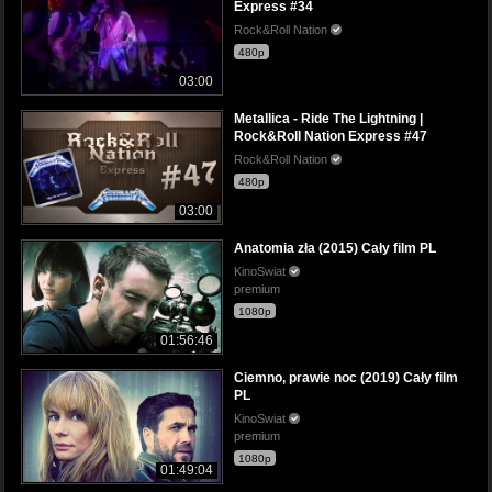
Express #34
Rock&Roll Nation
480p
03:00
Metallica - Ride The Lightning |
Rock&Roll Nation Express #47
Rock&Roll Nation
480p
03:00
Anatomia zła (2015) Cały film PL
KinoSwiat
premium
1080p
01:56:46
Ciemno, prawie noc (2019) Cały film
PL
KinoSwiat
premium
1080p
01:49:04