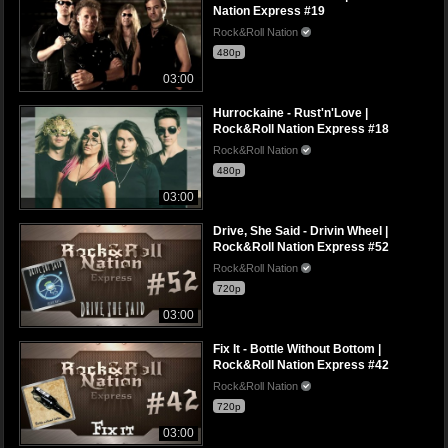
Nation Express #19
Rock&Roll Nation
480p
03:00
Hurrockaine - Rust'n'Love |
Rock&Roll Nation Express #18
Rock&Roll Nation
480p
03:00
Drive, She Said - Drivin Wheel |
Rock&Roll Nation Express #52
Rock&Roll Nation
720p
03:00
Fix It - Bottle Without Bottom |
Rock&Roll Nation Express #42
Rock&Roll Nation
720p
03:00