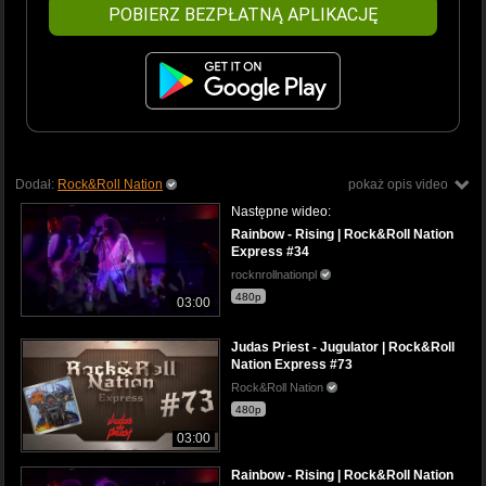
POBIERZ BEZPŁATNĄ APLIKACJĘ
Dodał:
Rock&Roll Nation
pokaż opis video
Następne wideo:
Rainbow - Rising | Rock&Roll Nation
Express #34
rocknrollnationpl
480p
03:00
Judas Priest - Jugulator | Rock&Roll
Nation Express #73
Rock&Roll Nation
480p
03:00
Rainbow - Rising | Rock&Roll Nation