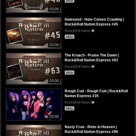
480p
03:00
Hateseed - Hate Comes Crawling |
Rock&Roll Nation Express #45
Rock&Roll Nation
480p
03:00
The Kroach - Praise The Dawn |
Rock&Roll Nation Express #63
Rock&Roll Nation
480p
03:00
Rough Cutt - Rough Cutt | Rock&Roll
Nation Express #35
Rock&Roll Nation
480p
03:00
Nasty Crue - Riots In Heaven |
Rock&Roll Nation Express #96