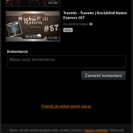
03:00
Traveler - Traveler | Rock&Roll Nation
Express #67
Rock&Roll Nation
480p
03:00
Komentarze
Zamieść komentarz
Przejdź do pełnej wersji cda.pl
Nasz serwis wykorzystuje pliki cookie (zobacz
naszą politykę
). Warunki