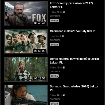
Fox: Grzechy przeszłości (2017)
Lektor PL
Filmy Akcji
premium
1080p
01:40:41
Czerwone maki (2024) Cały film PL
KinoSwiat
premium
1080p
01:58:09
Doris: Historia pewnej miłości (2018)
Lektor PL
Filmy Akcji
premium
1080p
01:28:57
Surinam: Gra o władzę (2020) Lektor
PL
Filmy Akcji
premium
1080p