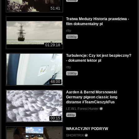
51:41
Tratwa Meduzy Historia prawdziwa -
film dokumentalny pl
rtty
1080p
01:29:18
Turbulencje: Czy lot jest bezpieczny?
- dokument lektor pl
rtty
1080p
48:00
Aarden & Bernd Morsnowski
Germany pigeon classic long
distanse #TeamCieszykFus
I.E.W.L Forest Hunter
480p
00:15
WAKACYJNY PODRYW
SHORTRIX