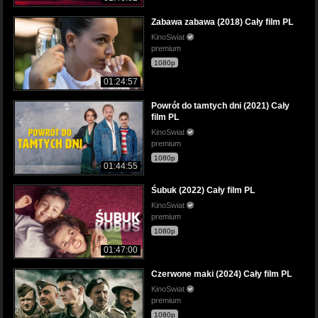
Zabawa zabawa (2018) Cały film PL
KinoSwiat
premium
1080p
01:24:57
Powrót do tamtych dni (2021) Cały
film PL
KinoSwiat
premium
1080p
01:44:55
Śubuk (2022) Cały film PL
KinoSwiat
premium
1080p
01:47:00
Czerwone maki (2024) Cały film PL
KinoSwiat
premium
1080p