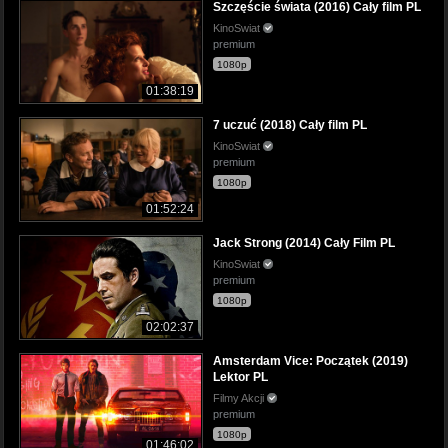
Szczęście świata (2016) Cały film PL
KinoSwiat
premium
1080p
01:38:19
7 uczuć (2018) Cały film PL
KinoSwiat
premium
1080p
01:52:24
Jack Strong (2014) Cały Film PL
KinoSwiat
premium
1080p
02:02:37
Amsterdam Vice: Początek (2019)
Lektor PL
Filmy Akcji
premium
1080p
01:46:02