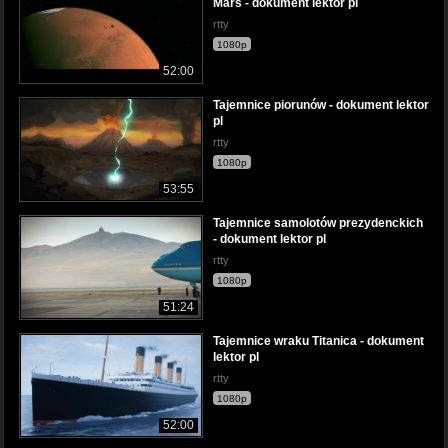
Mars - dokument lektor pl
rtty
1080p
52:00
Tajemnice piorunów - dokument lektor
pl
rtty
1080p
53:55
Tajemnice samolotów prezydenckich
- dokument lektor pl
rtty
1080p
51:24
Tajemnice wraku Titanica - dokument
lektor pl
rtty
1080p
52:00