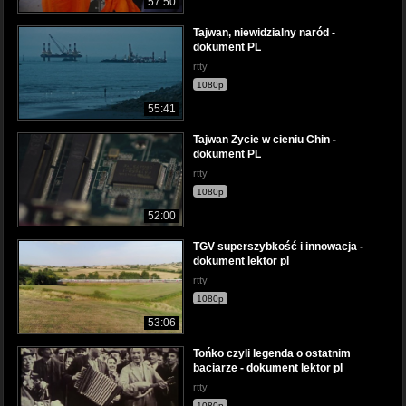
57:50
Tajwan, niewidzialny naród -
dokument PL
rtty
1080p
55:41
Tajwan Zycie w cieniu Chin -
dokument PL
rtty
1080p
52:00
TGV superszybkość i innowacja -
dokument lektor pl
rtty
1080p
53:06
Tońko czyli legenda o ostatnim
baciarze - dokument lektor pl
rtty
1080p