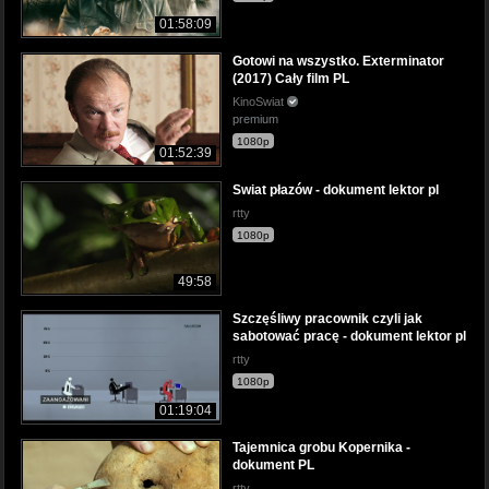
01:58:09
Gotowi na wszystko. Exterminator
(2017) Cały film PL
KinoSwiat
premium
1080p
01:52:39
Swiat płazów - dokument lektor pl
rtty
1080p
49:58
Szczęśliwy pracownik czyli jak
sabotować pracę - dokument lektor pl
rtty
1080p
01:19:04
Tajemnica grobu Kopernika -
dokument PL
rtty