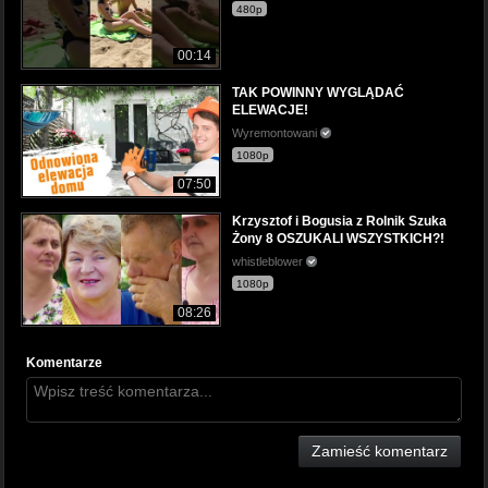
480p
00:14
TAK POWINNY WYGLĄDAĆ
ELEWACJE!
Wyremontowani
1080p
07:50
Krzysztof i Bogusia z Rolnik Szuka
Żony 8 OSZUKALI WSZYSTKICH?!
whistleblower
1080p
08:26
Komentarze
Zamieść komentarz