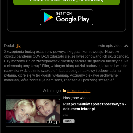
Dodał:
rtty
zwiń opis video
Szczepienia budzą ostatnio w pewnych kręgach kontrowersje. Nawet w
obliczu pandemii COVID-19 zdarzało się, że kwestionowano ich skuteczność.
Czy możemy z nich zrezygnować? Niestety zaciera się granica między nauką
a ciemnotą umysłową? Film, w którym biorą udział badacze, lekarze i wielkie
nazwiska w dziedzinie szczepień, bada postęp naukowy i odpowiada na
pytania, które się w tej kwestii wyłaniają. Poznamy ciekawe archiwalne
materiały, które zobrazują nam sens, znaczenie i potrzebę szczepień.
W katalogu:
dokumentalne
Następne wideo:
Pułapki mediów społecznosciowych -
dokument lektor pl
rtty
1080p
55:41