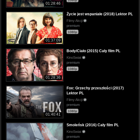
1080p
01:28:46
Życie jest wspaniałe (2018) Lektor PL
Filmy Akcji
premium
1080p
01:37:09
Body/Ciało (2015) Cały film PL
KinoSwiat
premium
1080p
01:28:36
Fox: Grzechy przeszłości (2017)
Lektor PL
Filmy Akcji
premium
1080p
01:40:41
Smoleńsk (2016) Cały film PL
KinoSwiat
premium