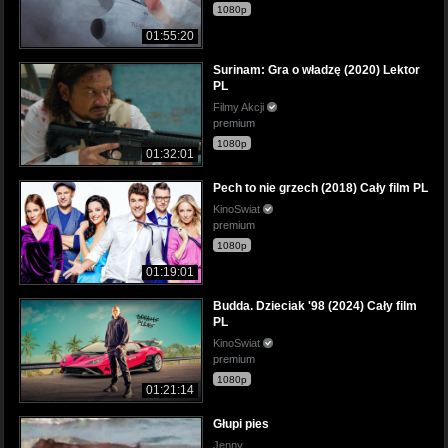
1080p
01:55:20
Surinam: Gra o władzę (2020) Lektor
PL
Filmy Akcji
premium
1080p
01:32:01
Pech to nie grzech (2018) Cały film PL
KinoSwiat
premium
1080p
01:19:01
Budda. Dzieciak '98 (2024) Cały film
PL
KinoSwiat
premium
1080p
01:21:14
Głupi pies
Jenny