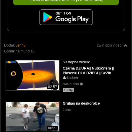
Dodał:
Jenny
zwiń opis video
Górnik na mundialu
Następne wideo:
Czarna DZIURA|| NutkoSfera ||
Piosenki DLA DZIECI || CeZik
dzieciom
NutkoSfera
02:57
1080p
Grubas na deskorolce
Jenny
00:21