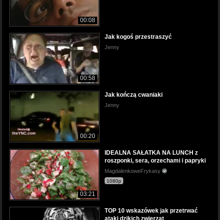
00:08
Jak kogoś przestraszyć
Jenny
00:58
Jak kończą cwaniaki
Jenny
00:20
IDEALNA SAŁATKA NA LUNCH z
roszponki, sera, orzechami i papryki
MagdalenkoweFrykasy
1080p
03:21
TOP 10 wskazówek jak przetrwać
ataki dzikich zwierząt