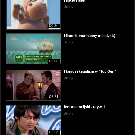
Hipcio i pies
Jenny
00:30
Historia marihuany (teledysk)
Jenny
02:00
Homoseksualizm w "Top Gun"
Jenny
02:21
Idol australijski - urywek
Jenny
01:54