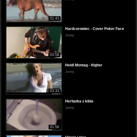
01:43
Hardcorowiec - Cover Poker Face
Jenny
03:58
Heidi Montag - Higher
Jenny
03:33
Herbatka z kibla
Jenny
01:56