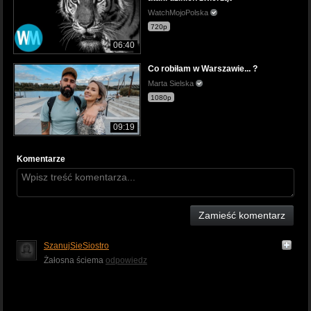
WatchMojoPolska
720p
06:40
Co robiłam w Warszawie... ?
Marta Sielska
1080p
09:19
Komentarze
Zamieść komentarz
SzanujSieSiostro
Żałosna ściema
odpowiedz