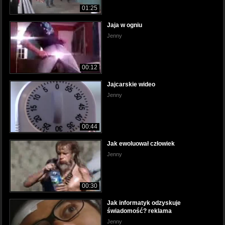
01:25
Jaja w ogniu
Jenny
00:12
Jajcarskie wideo
Jenny
00:44
Jak ewoluował człowiek
Jenny
00:30
Jak informatyk odzyskuje
świadomość? reklama
Jenny