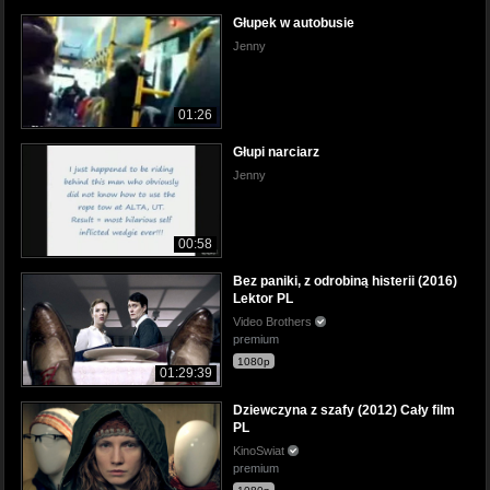
Głupek w autobusie
Jenny
01:26
Głupi narciarz
Jenny
00:58
Bez paniki, z odrobiną histerii (2016)
Lektor PL
Video Brothers
premium
1080p
01:29:39
Dziewczyna z szafy (2012) Cały film
PL
KinoSwiat
premium