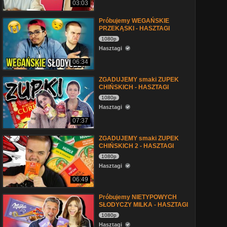
03:03
Próbujemy WEGAŃSKIE
PRZEKĄSKI - HASZTAGI
1080p
Hasztagi
06:34
ZGADUJEMY smaki ZUPEK
CHIŃSKICH - HASZTAGI
1080p
Hasztagi
07:37
ZGADUJEMY smaki ZUPEK
CHIŃSKICH 2 - HASZTAGI
1080p
Hasztagi
06:49
Próbujemy NIETYPOWYCH
SŁODYCZY MILKA - HASZTAGI
1080p
Hasztagi