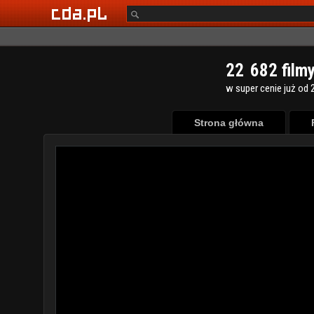
2
2
6
8
2
film
w super cenie już od 2
Strona główna