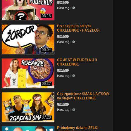
1080p
Hasztagi
05:18
Przeczytaj to od tyłu
CHALLENGE - HASZTAGI
1080p
Hasztagi
05:04
CO JEST W PUDEŁKU 3
CHALLENGE
1080p
Hasztagi
06:37
Czy zgadniesz SMAK LAY'SÓW
na ślepo? CHALLENGE
1080p
Hasztagi
07:20
Próbujemy dziwne ŻELKI -