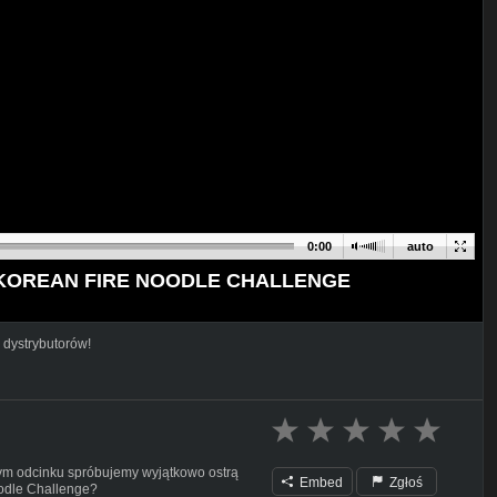
0:00
auto
ą | KOREAN FIRE NOODLE CHALLENGE
 dystrybutorów!
zym odcinku spróbujemy wyjątkowo ostrą
Embed
Zgłoś
oodle Challenge?