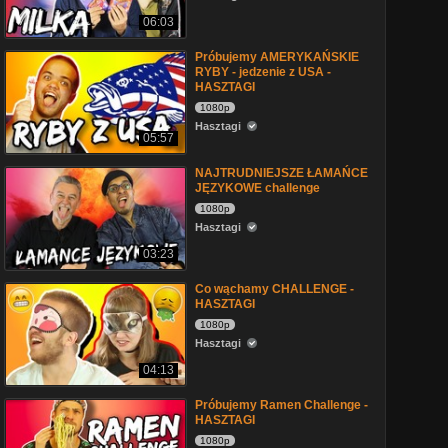
06:03
Próbujemy AMERYKAŃSKIE
RYBY - jedzenie z USA -
HASZTAGI
1080p
Hasztagi
05:57
NAJTRUDNIEJSZE ŁAMAŃCE
JĘZYKOWE challenge
1080p
Hasztagi
03:23
Co wąchamy CHALLENGE -
HASZTAGI
1080p
Hasztagi
04:13
Próbujemy Ramen Challenge -
HASZTAGI
1080p