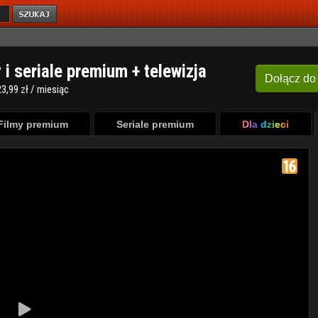
y i seriale premium + telewizja
Dołącz
do
3,99 zł / miesiąc
Filmy premium
Seriale premium
Dla dzieci