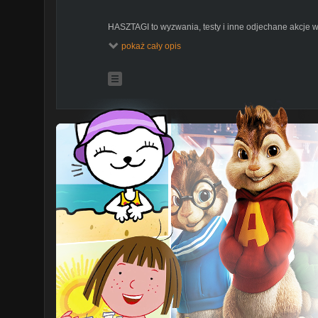
HASZTAGI to wyzwania, testy i inne odjechane akcje 
ekipy na polskim youtube. Nowe odcinki pojawiają się 
pokaż cały opis
godzinie 17:00 - subskrybuj żeby nie przegapić!
http://www.mediakraft.pl/
https://www.facebook.com/MediakraftPolska
https://instagram.com/mediakraftpolska
https://twitter.com/mediakraftpl
https://www.youtube.com/user/Mediakraftpolska
Film wyprodukowany przez:
Mediakraft PL Sp. z o.o.
ul. Nowy Świat 60/8, 00-357 Warszawa
Managing Directors: Levent Gültan, Ryan Socash
Mediakraft PL Sp. z o.o. is a subsidiary of Mediakraf