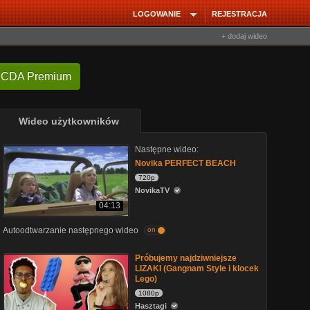
LOGOWANIE
REJESTRACJA
+ dodaj wideo
 CDA Premium
Wideo użytkowników
Następne wideo:
Novika PERFECT BEACH
720p
NovikaTV
04:13
Autoodtwarzanie następnego wideo
on
Próbujemy najdziwniejsze
LIZAKI (Gangnam Style i klocek
Lego)
1080p
Hasztagi