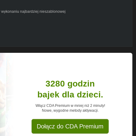
w wykonaniu najbardziej nieszablonowej
w każdy poniedziałek, środę i piątek o
t Networks GmbH
3280 godzin
bajek dla dzieci.
Włącz CDA Premium w mniej niż 2 minuty!
Nowe, wygodne metody aktywacji.
Dołącz do CDA Premium