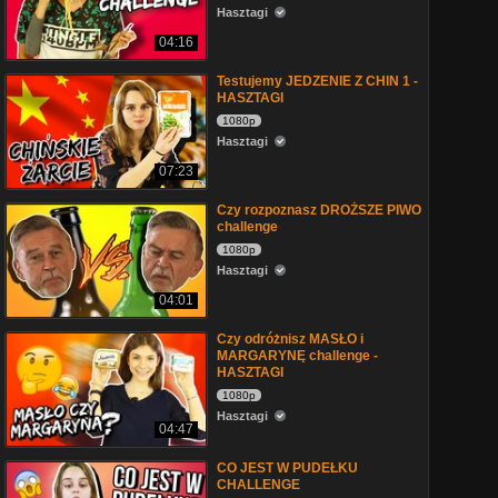
Hasztagi
04:16
Testujemy JEDZENIE Z CHIN 1 -
HASZTAGI
1080p
Hasztagi
07:23
Czy rozpoznasz DROŻSZE PIWO
challenge
1080p
Hasztagi
04:01
Czy odróżnisz MASŁO i
MARGARYNĘ challenge -
HASZTAGI
1080p
Hasztagi
04:47
CO JEST W PUDEŁKU
CHALLENGE