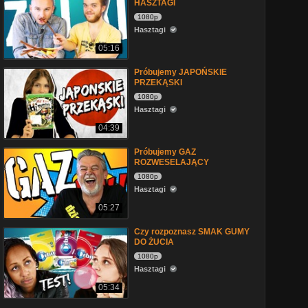
HASZTAGI
1080p
Hasztagi
05:16
Próbujemy JAPOŃSKIE
PRZEKĄSKI
1080p
Hasztagi
04:39
Próbujemy GAZ
ROZWESELAJĄCY
1080p
Hasztagi
05:27
Czy rozpoznasz SMAK GUMY
DO ŻUCIA
1080p
Hasztagi
05:34