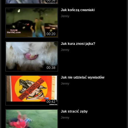
00:58
Jak kończą cwaniaki
Jenny
00:20
Jak kura znosi jajka?
Jenny
00:38
Jak nie udzielać wywiadów
Jenny
00:42
Jak stracić zęby
Jenny