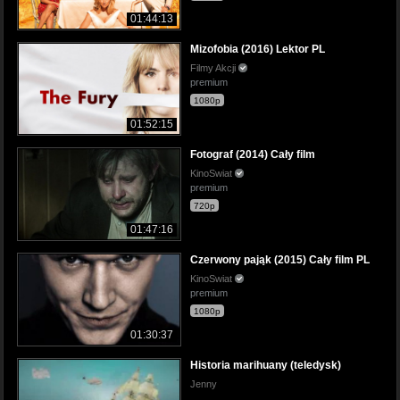
01:44:13
Mizofobia (2016) Lektor PL
Filmy Akcji
premium
1080p
01:52:15
Fotograf (2014) Cały film
KinoSwiat
premium
720p
01:47:16
Czerwony pająk (2015) Cały film PL
KinoSwiat
premium
1080p
01:30:37
Historia marihuany (teledysk)
Jenny