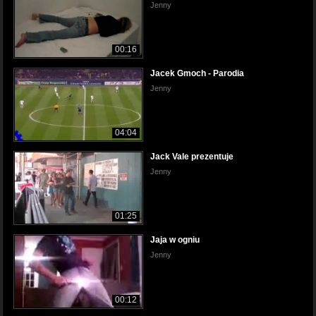
Jenny
00:16
Jacek Gmoch - Parodia
Jenny
04:04
Jack Vale prezentuje
Jenny
01:25
Jaja w ogniu
Jenny
00:12