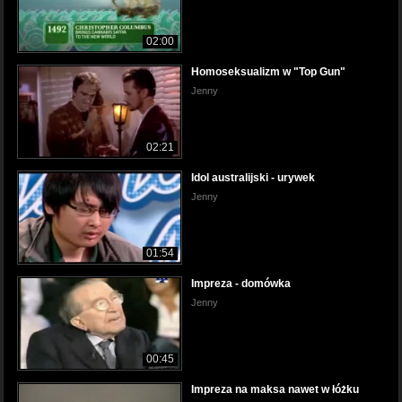
02:00
Homoseksualizm w "Top Gun"
Jenny
02:21
Idol australijski - urywek
Jenny
01:54
Impreza - domówka
Jenny
00:45
Impreza na maksa nawet w łóżku