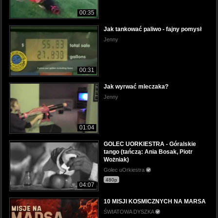
00:35
Jak tankować paliwo - fajny pomysł
Jenny
00:31
Jak wyrwać mleczaka?
Jenny
01:04
GOLEC UORKIESTRA - Góralskie
tango (tańczą: Ania Bosak, Piotr
Wożniak)
Golec uOrkiestra
480p
04:07
10 MISJI KOSMICZNYCH NA MARSA
ŚWIATOWA DYSZKA