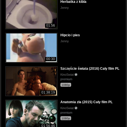
Herbatka z kibla
Jenny
01:56
Hipcio i pies
Jenny
00:30
Szczęście świata (2016) Cały film PL
KinoSwiat
premium
1080p
01:38:19
Anatomia zła (2015) Cały film PL
KinoSwiat
premium
1080p
01:56:46