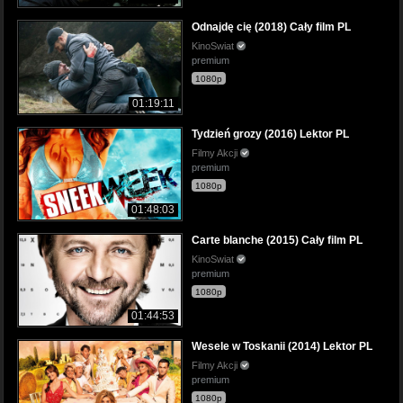
Odnajdę cię (2018) Cały film PL
KinoSwiat
premium
1080p
01:19:11
Tydzień grozy (2016) Lektor PL
Filmy Akcji
premium
1080p
01:48:03
Carte blanche (2015) Cały film PL
KinoSwiat
premium
1080p
01:44:53
Wesele w Toskanii (2014) Lektor PL
Filmy Akcji
premium
1080p