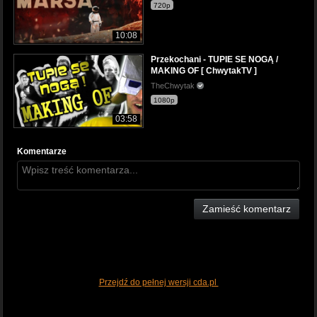
720p
10:08
Przekochani - TUPIE SE NOGĄ /
MAKING OF [ ChwytakTV ]
TheChwytak
1080p
03:58
Komentarze
Zamieść komentarz
Przejdź do pełnej wersji cda.pl