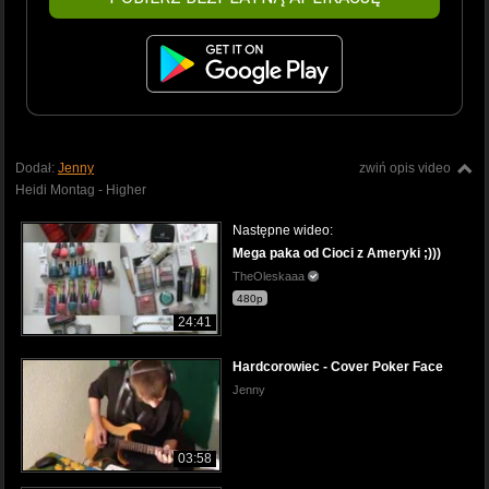
Dodał:
Jenny
zwiń opis video
Heidi Montag - Higher
Następne wideo:
Mega paka od Cioci z Ameryki ;)))
TheOleskaaa
480p
24:41
Hardcorowiec - Cover Poker Face
Jenny
03:58