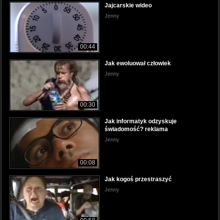
Jajcarskie wideo
Jenny
00:44
Jak ewoluował człowiek
Jenny
00:30
Jak informatyk odzyskuje
świadomość? reklama
Jenny
00:08
Jak kogoś przestraszyć
Jenny