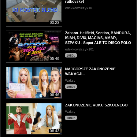
rutkovsky)
edekkowalczyk101
03:23
Żabson. Hellfield, Sentino, BANDURA,
ISIAH, DIVIX, MACIAS, AMAR,
SZPAKU - Sopot ALE TO DISCO POLO
edekkowalczyk101
1080p
05:49
NAJGORSZE ZAKOŃCZENIE
WAKACJI...
Waksy
1080p
08:46
ZAKOŃCZENIE ROKU SZKOLNEGO
Waksy
1080p
08:43