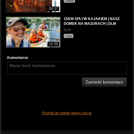
1080p
09:37
15KM SPŁYW KAJAKIEM | NASZ
DOMEK NA MAZURACH | DLM
DLM
720p
10:36
Komentarze
Zamieść komentarz
Przejdź do pełnej wersji cda.pl