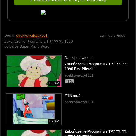
Dodał:
edekkowalczyk101
zwiń opis video
Zakończenie Programu z TP7 ??.??.1990
po bajce Super Mario Word
Następne wideo:
Zakończenie Programu z TP7 ??. ??.
1990 Bez Pikseli
edekkowalczyk101
480p
03:42
YTP. mp4
edekkowalczyk101
02:42
Zakończenie Programu z TP7 ??. ??.