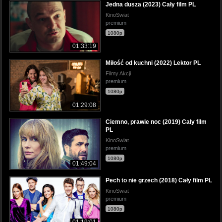
Jedna dusza (2023) Cały film PL
KinoSwiat
premium
1080p
01:33:19
Miłość od kuchni (2022) Lektor PL
Filmy Akcji
premium
1080p
01:29:08
Ciemno, prawie noc (2019) Cały film
PL
KinoSwiat
premium
1080p
01:49:04
Pech to nie grzech (2018) Cały film PL
KinoSwiat
premium
1080p
01:19:01