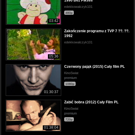
1990 Bez Pikseli
edekkowalczyk101
480p
03:42
Zakończenie programu z TVP 7 ??. ??.
1992
edekkowalczyk101
05:36
Czerwony pająk (2015) Cały film PL
KinoSwiat
premium
1080p
01:30:37
Zabić bobra (2012) Cały Film PL
KinoSwiat
premium
720p
01:38:04