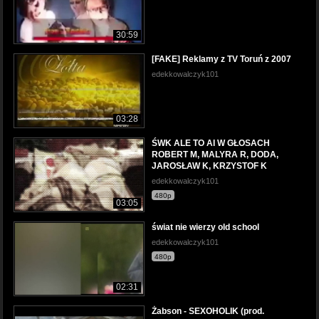
30:59
[FAKE] Reklamy z TV Toruń z 2007
edekkowalczyk101
03:28
ŚWK ALE TO AI W GŁOSACH
ROBERT M, MALYRA R, DODA,
JAROSŁAW K, KRZYSTOF K
edekkowalczyk101
480p
03:05
świat nie wierzy old school
edekkowalczyk101
480p
02:31
Żabson - SEXOHOLIK (prod.