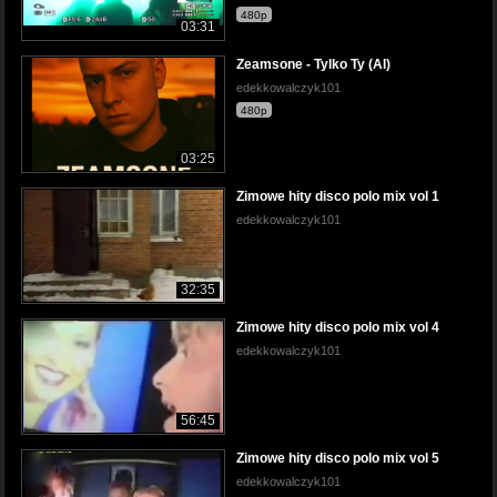
480p
03:31
Zeamsone - Tylko Ty (AI)
edekkowalczyk101
480p
03:25
Zimowe hity disco polo mix vol 1
edekkowalczyk101
32:35
Zimowe hity disco polo mix vol 4
edekkowalczyk101
56:45
Zimowe hity disco polo mix vol 5
edekkowalczyk101