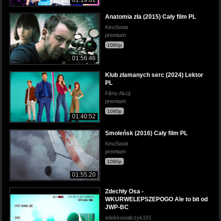
Anatomia zła (2015) Cały film PL
KinoSwiat
premium
1080p
01:56:46
Klub złamanych serc (2024) Lektor
PL
Filmy Akcji
premium
1080p
01:40:52
Smoleńsk (2016) Cały film PL
KinoSwiat
premium
1080p
01:55:20
Zdechły Osa -
WKURWELEPSZEPOGO Ale to bit od
JWP-BC
edekkowalczyk101