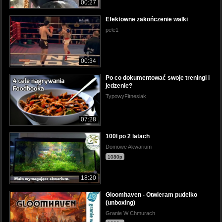
00:27
Efektowne zakończenie walki
pele1
00:34
Po co dokumentować swoje treningi i
jedzenie?
TypowyFitnesiak
07:28
100l po 2 latach
Domowe Akwarium
1080p
18:20
Gloomhaven - Otwieram pudełko
(unboxing)
Granie W Chmurach