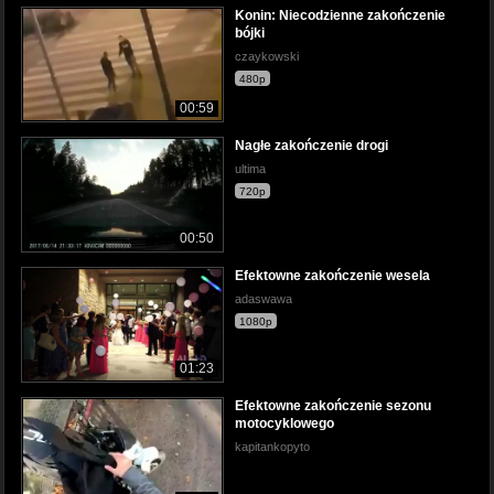
Konin: Niecodzienne zakończenie
bójki
czaykowski
480p
00:59
Nagłe zakończenie drogi
ultima
720p
00:50
Efektowne zakończenie wesela
adaswawa
1080p
01:23
Efektowne zakończenie sezonu
motocyklowego
kapitankopyto