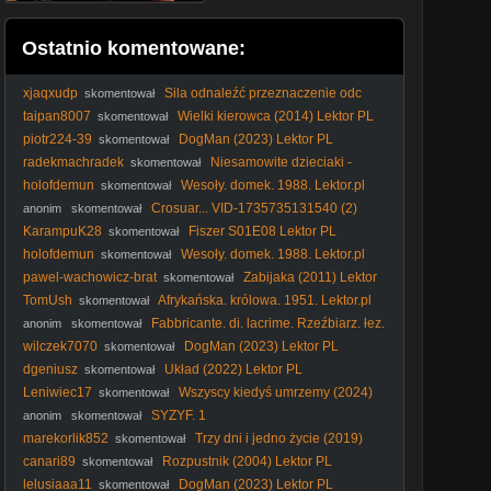
Ostatnio komentowane:
xjaqxudp
Sila odnaleźć przeznaczenie odc
skomentował
122
taipan8007
Wielki kierowca (2014) Lektor PL
skomentował
piotr224-39
DogMan (2023) Lektor PL
skomentował
radekmachradek
Niesamowite dzieciaki -
skomentował
Magic Kid1993 [Lektor PL]
holofdemun
Wesoły. domek. 1988. Lektor.pl
skomentował
Crosuar... VID-1735735131540 (2)
anonim
skomentował
KarampuK28
Fiszer S01E08 Lektor PL
skomentował
holofdemun
Wesoły. domek. 1988. Lektor.pl
skomentował
pawel-wachowicz-brat
Zabijaka (2011) Lektor
skomentował
PL
TomUsh
Afrykańska. królowa. 1951. Lektor.pl
skomentował
1080p
Fabbricante. di. lacrime. Rzeźbiarz. łez.
anonim
skomentował
2024. Lektor.pl
wilczek7070
DogMan (2023) Lektor PL
skomentował
dgeniusz
Układ (2022) Lektor PL
skomentował
Leniwiec17
Wszyscy kiedyś umrzemy (2024)
skomentował
Lektor PL
SYZYF. 1
anonim
skomentował
marekorlik852
Trzy dni i jedno życie (2019)
skomentował
Lektor PL
canari89
Rozpustnik (2004) Lektor PL
skomentował
lelusiaaa11
DogMan (2023) Lektor PL
skomentował