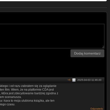
Dodaj komentarz
+5
2025-04-03 11:46:43
kiego i od razu zabrałem się za oglądanie
en film. Wiem, że na platformie CDA jest
), która jest zdecydowanie bardziej zgodna z
niem scenariusza.
i kara to moja ulubiona książka, ale ten
niego czasu.
Odpowiedz