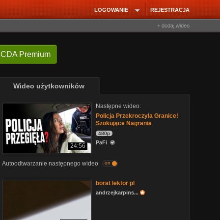
LOGOWANIE
REJESTRACJA
+ dodaj wideo
 CDA Premium
Wideo użytkowników
Następne wideo:
Policja Przekroczyła Granice!
Szokujące Nagrania
480p
PaFi
24:56
Autoodtwarzanie następnego wideo
on
borat lektor pl
andrzejkarpins...