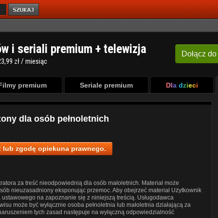
ów i seriali premium + telewizja
Dołącz
do
3,99 zł / miesiąc
Filmy premium
Seriale premium
Dla dzieci
zony dla osób pełnoletnich
 lub zgodę opiekuna prawnego.
ratora za treść nieodpowiednią dla osób małoletnich. Materiał może
posób nieuzasadniony eksponując przemoc. Aby obejrzeć materiał Użytkownik
a ustawowego na zapoznanie się z niniejszą treścią. Usługodawca
wisu może być wyłącznie osoba pełnoletnia lub małoletnia działającą za
 naruszeniem tych zasad następuje na wyłączną odpowiedzialność