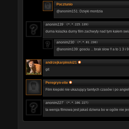
Pocztunio
@anonim151: Dzięki mordzia
anonim139
(*.*.225.139)
durna ksiazka durny film zachwyty nad tym kałem sw
anonim230
(*.*.81.230)
@anonim139: gosciu ... brak slow !! a to 1 3 i 9
andrzejkarpinski21
git
Peregryn-vite
Film kiepski nie ukazujący tamtych czasów i po angie
anonim227
(*.*.106.227)
ta wersja filmowa jest jakaś dziwna bo w ogóle nie j