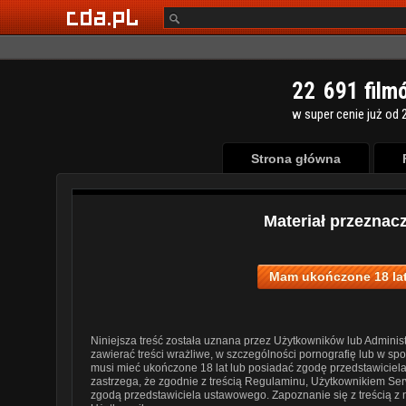
2
2
6
9
1
film
w super cenie już od 2
Strona główna
Materiał przeznac
Mam ukończone 18 lat
Niniejsza treść została uznana przez Użytkowników lub Administ
zawierać treści wrażliwe, w szczególności pornografię lub w s
musi mieć ukończone 18 lat lub posiadać zgodę przedstawiciel
zastrzega, że zgodnie z treścią Regulaminu, Użytkownikiem Ser
zgodą przedstawiciela ustawowego. Zapoznanie się z treścią z