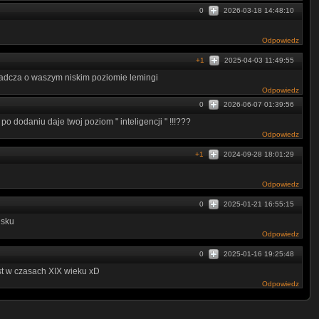
0
2026-03-18 14:48:10
Odpowiedz
+1
2025-04-03 11:49:55
iadcza o waszym niskim poziomie lemingi
Odpowiedz
0
2026-06-07 01:39:56
 po dodaniu daje twoj poziom " inteligencji " !!!???
Odpowiedz
+1
2024-09-28 18:01:29
Odpowiedz
0
2025-01-21 16:55:15
lsku
Odpowiedz
0
2025-01-16 19:25:48
est w czasach XIX wieku xD
Odpowiedz