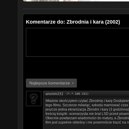
Komentarze do: Zbrodnia i kara (2002)
Najlepsze komentarze
anonim151
(*.*.100.151)
Właśnie skończyłem czytać Zbrodnię i karę Dostojews
tego filmu. Szczerze mówiąc, szkoda marnować czas t
jeszcze jedna ekranizacja Zbrodni i kary (3 godzinna
treścią książki -scenarzysta nie brał LSD przed pisa
Obecnie powtarzam wiadomości do matury, a Zbrodnia 
film jest zupełnie obleśny i nie powinniście tracić na 