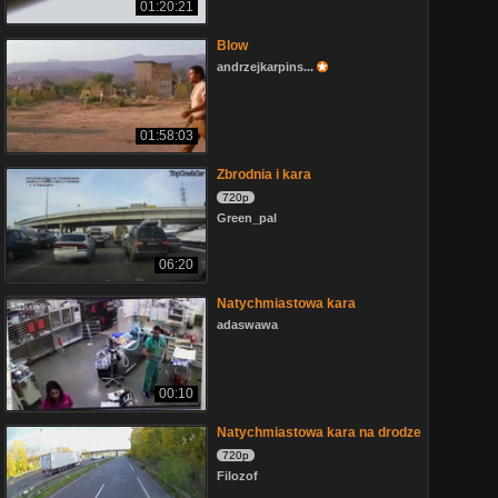
01:20:21
Blow
andrzejkarpins...
01:58:03
Zbrodnia i kara
720p
Green_pal
06:20
Natychmiastowa kara
adaswawa
00:10
Natychmiastowa kara na drodze
720p
Filozof