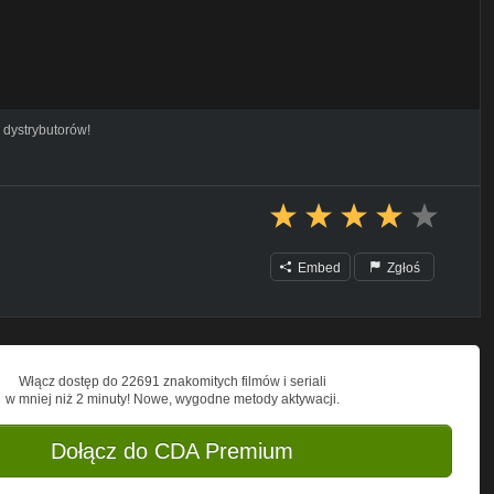
 dystrybutorów!
Embed
Zgłoś
Włącz dostęp do 22691 znakomitych filmów i seriali
w mniej niż 2 minuty! Nowe, wygodne metody aktywacji.
Dołącz do CDA Premium