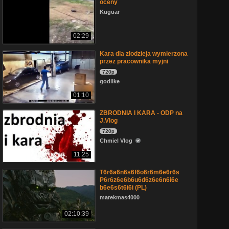
oceny
Kuguar
02:29
Kara dla złodzieja wymierzona
przez pracownika myjni
720p
godlike
01:10
ZBRODNIA I KARA - ODP na
J.Vlog
720p
Chmiel Vlog
11:25
T6r6a6n6s6f6o6r6m6e6r6s
P6r6z6e6b6u6d6z6e6n6i6e
b6e6s6t6i6i (PL)
marekmas4000
02:10:39