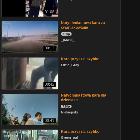
01:08
Natychmiastowa kara za
cwaniakowanie
720p
_pawel_
00:12
Kara przyszła szybko
Little_Gray
00:42
Natychmiastowa kara dla
dzieciaka
720p
Niekiepski
00:41
Kara przyszła szybko
Green_pal