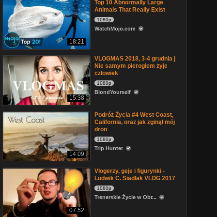
Top 10 Abnormally Large
Animals That Really Exist
1080p
WatchMojo.com
18:21
VLOGMAS 2018, 3-4 grudnia |
Nie samym pierogiem żyje
człowiek
1080p
BlondYourself
15:38
Podróż Życia #4 West Coast,
California, oraz jak zginął mój
dron
1080p
Trip Hunter
14:09
Vlogerzy, geje i figurynki -
Ludwik C. Siadlak VLOG 2017
1080p
Trenerskie Życie w Obr...
07:52