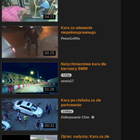
04:21
Kara za udawanie
niepełnosprawnego
PeterGriffin
00:25
Natychmiastowa kara dla
kierowcy BMW
720p
aneta17
01:26
Kara po chińsku za złe
parkowanie
1080p
Odkrywanie Chin
00:32
Ojciec sadysta: Kara za złe