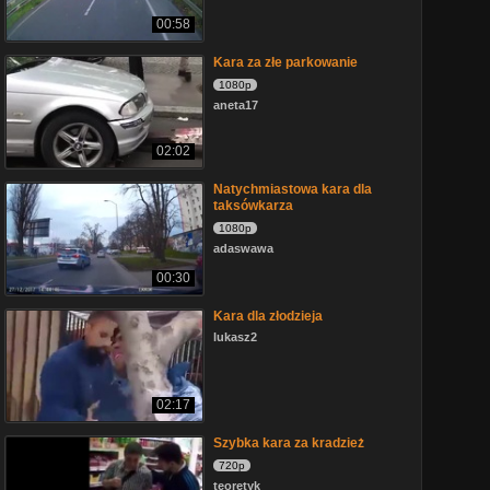
00:58
Kara za złe parkowanie
1080p
aneta17
02:02
Natychmiastowa kara dla
taksówkarza
1080p
adaswawa
00:30
Kara dla złodzieja
lukasz2
02:17
Szybka kara za kradzież
720p
teoretyk