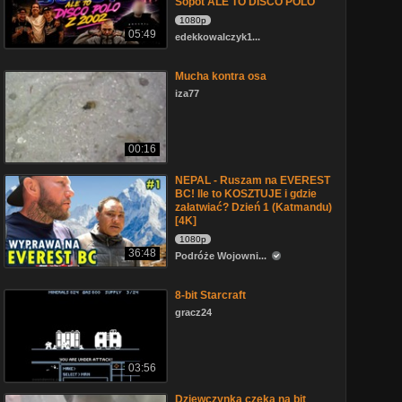
Sopot ALE TO DISCO POLO
1080p
05:49
edekkowalczyk1...
Mucha kontra osa
iza77
00:16
NEPAL - Ruszam na EVEREST
BC! Ile to KOSZTUJE i gdzie
załatwiać? Dzień 1 (Katmandu)
[4K]
1080p
36:48
Podróże Wojowni...
8-bit Starcraft
gracz24
03:56
Dziewczynka czeka na bit