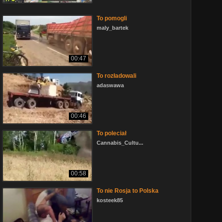
To pomogli
maly_bartek
00:47
To rozładowali
adaswawa
00:46
To poleciał
Cannabis_Cultu...
00:58
To nie Rosja to Polska
kosteek85