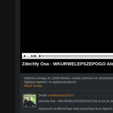
0:00
Zdechły Osa - WKURWELEPSZEPOGO Ale 
Odblokuj dostęp do 22689 filmów i seriali premium od oficjalnych
Oglądaj legalnie i w najlepszej jakości.
Włącz dostęp
Dodał:
edekkowalczyk101
Zdechły Osa - WKURWELEPSZEPOGO Ale to bit od 
zapeszam na BlendTape tutaj prezentuje dużo fajnyc