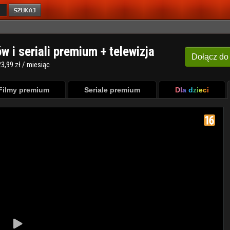
ów i seriali premium + telewizja
Dołącz
do
3,99 zł / miesiąc
Filmy premium
Seriale premium
Dla dzieci