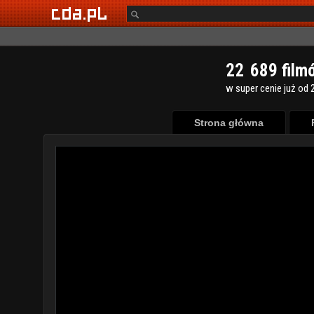
2
2
6
8
9
film
w super cenie już od 2
Strona główna