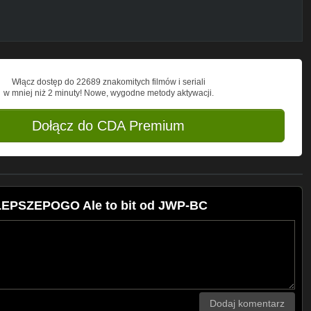
Włącz dostęp do 22689 znakomitych filmów i seriali
w mniej niż 2 minuty! Nowe, wygodne metody aktywacji.
Dołącz do CDA Premium
LEPSZEPOGO Ale to bit od JWP-BC
Dodaj komentarz