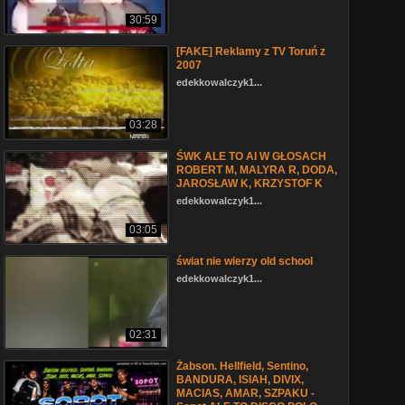
30:59
[FAKE] Reklamy z TV Toruń z
2007
edekkowalczyk1...
03:28
ŚWK ALE TO AI W GŁOSACH
ROBERT M, MALYRA R, DODA,
JAROSŁAW K, KRZYSTOF K
edekkowalczyk1...
03:05
świat nie wierzy old school
edekkowalczyk1...
02:31
Żabson. Hellfield, Sentino,
BANDURA, ISIAH, DIVIX,
MACIAS, AMAR, SZPAKU -