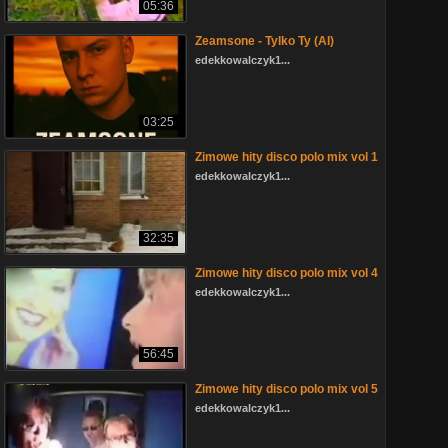
05:36
Zeamsone - Tylko Ty (AI)
edekkowalczyk1...
03:25
Zimowe hity disco polo mix vol 1
edekkowalczyk1...
32:35
Zimowe hity disco polo mix vol 4
edekkowalczyk1...
56:45
Zimowe hity disco polo mix vol 5
edekkowalczyk1...