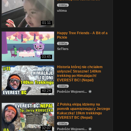
1080p
ultima
01:11
Happy Tree Friends - A Bit of a
Pickle
1080p
SeTlers
03:45
Historia której nie chciałem
usłyszeć Straszne! 140km
trekking po Himalajach!
EVEREST BC! (Nepal)
1080p
40:24
Podróże Wojowni...
Z Polską ekipą idziemy na
pomnik upamiętniający Jerzego
Kukuczkę! 19km trekkingu
EVEREST BC (Nepal)
1080p
32:07
Podróże Wojowni...