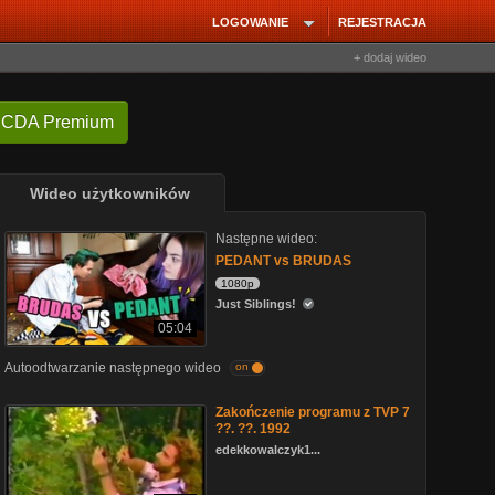
LOGOWANIE
REJESTRACJA
+ dodaj wideo
 CDA Premium
Wideo użytkowników
Następne wideo:
PEDANT vs BRUDAS
1080p
Just Siblings!
05:04
Autoodtwarzanie następnego wideo
on
Zakończenie programu z TVP 7
??. ??. 1992
edekkowalczyk1...