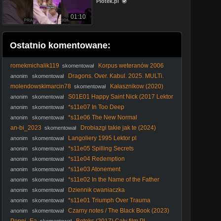
Plotek.pl
01:10
Ostatnio komentowane:
romekmichalik119
Korpus weteranów 2006
skomentował
lektor pl
Dragons. Over. Kabul. 2025. MULTi.
anonim
skomentował
1080p. AMZN. WEB-DL. x264-KiT
molendowskimarcin78
Kałasznikow (2020)
skomentował
Lektor PL
S01E01 Happy Saint Nick (2017 Lektor
anonim
skomentował
PL)
*s11e07 In Too Deep
anonim
skomentował
*s11e06 The New Normal
anonim
skomentował
an-bi_2023
Drobiazgi takie jak te (2024)
skomentował
Lektor PL
Langoliery 1995 Lektor pl
anonim
skomentował
*s11e05 Spilling Secrets
anonim
skomentował
*s11e04 Redemption
anonim
skomentował
*s11e03 Atonement
anonim
skomentował
*s11e02 In the Name of the Father
anonim
skomentował
Dziennik cwaniaczka
anonim
skomentował
*s11e01 Triumph Over Trauma
anonim
skomentował
Czarny notes / The Black Book (2023)
anonim
skomentował
[Lektor PL]