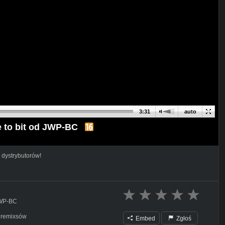
3:31
auto
to bit od JWP-BC
 dystrybutorów!
JWP-BC
h remixsów
Embed
Zgłoś