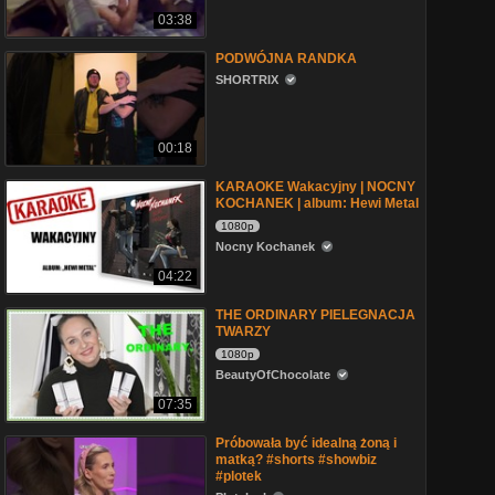
03:38
PODWÓJNA RANDKA
SHORTRIX
00:18
KARAOKE Wakacyjny | NOCNY
KOCHANEK | album: Hewi Metal
1080p
Nocny Kochanek
04:22
THE ORDINARY PIELEGNACJA
TWARZY
1080p
BeautyOfChocolate
07:35
Próbowała być idealną żoną i
matką? #shorts #showbiz
#plotek