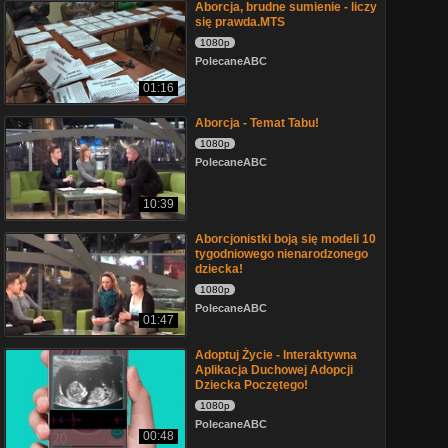
Aborcja, brudne sumienie - liczy
się prawda.MTS
1080p
PolecaneABC
01:16
Aborcja - Temat Tabu!
1080p
PolecaneABC
10:39
Aborcjonistki boją się modeli 10
tygodniowego nienarodzonego
dziecka!
1080p
PolecaneABC
01:47
Adoptuj Życie - Interaktywna
Aplikacja Duchowej Adopcji
Dziecka Poczętego!
1080p
PolecaneABC
00:48