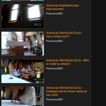
Adoracja Najświętszego
Sakramentu!
PolecaneABC
00:11
Adoracja Obrońców Życia -
Jacy mamy być?
PolecaneABC
00:34
Adoracja Obrońców Życia - Miej
w sobie tę ufność!
PolecaneABC
00:21
Adoracja Obrońców Życia -
Swojego Ducha Panie wylej na
nas dziś!
PolecaneABC