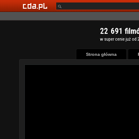
2
2
6
9
1
film
w super cenie już od 2
Strona główna