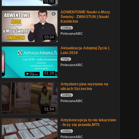
01:00
ADWENTOWE Nauki o Mszy
Świętej - ZWIASTUN | Nauki
Katolickie
1080p
PolecaneABC
03:04
Aktualizacja Adoptuj Życie |
Lato 2018
720p
PolecaneABC
01:29
Antyaborcyjna wystawa na
ulicach Szczecina
1080p
PolecaneABC
01:54
Antykoncepcja to nie lekarstwo
- liczy się prawda.MTS
1080p
PolecaneABC