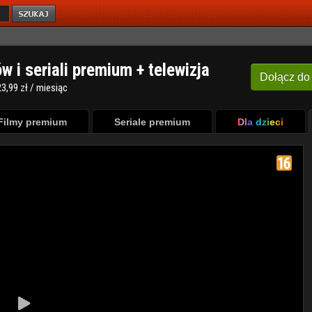
ów i seriali premium + telewizja
Dołącz
do
3,99 zł / miesiąc
Filmy premium
Seriale premium
Dla dzieci