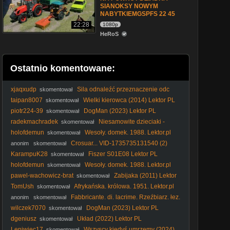
SIANOKSY NOWYM
NABYTKIEMGSPFS 22 45
22:28
1080p
HeRoS
Ostatnio komentowane:
xjaqxudp
Sila odnaleźć przeznaczenie odc
skomentował
122
taipan8007
Wielki kierowca (2014) Lektor PL
skomentował
piotr224-39
DogMan (2023) Lektor PL
skomentował
radekmachradek
Niesamowite dzieciaki -
skomentował
Magic Kid1993 [Lektor PL]
holofdemun
Wesoły. domek. 1988. Lektor.pl
skomentował
Crosuar... VID-1735735131540 (2)
anonim
skomentował
KarampuK28
Fiszer S01E08 Lektor PL
skomentował
holofdemun
Wesoły. domek. 1988. Lektor.pl
skomentował
pawel-wachowicz-brat
Zabijaka (2011) Lektor
skomentował
PL
TomUsh
Afrykańska. królowa. 1951. Lektor.pl
skomentował
1080p
Fabbricante. di. lacrime. Rzeźbiarz. łez.
anonim
skomentował
2024. Lektor.pl
wilczek7070
DogMan (2023) Lektor PL
skomentował
dgeniusz
Układ (2022) Lektor PL
skomentował
Leniwiec17
Wszyscy kiedyś umrzemy (2024)
skomentował