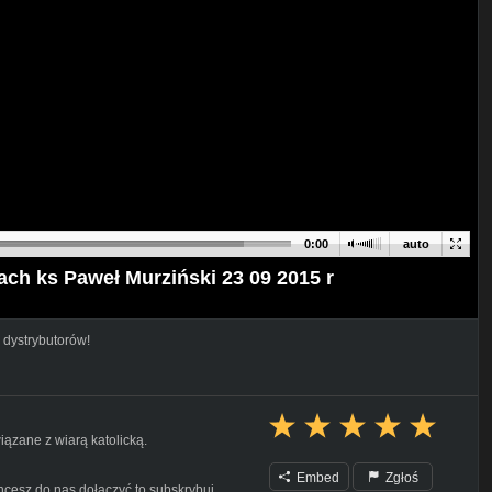
0:00
auto
ach ks Paweł Murziński 23 09 2015 r
 dystrybutorów!
iązane z wiarą katolicką.
Embed
Zgłoś
hcesz do nas dołączyć to subskrybuj