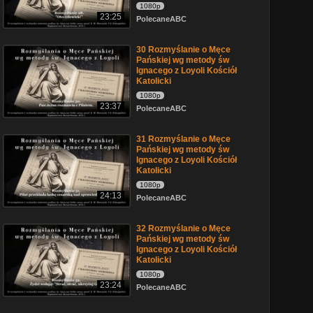
1080p
23:25
PolecaneABC
30 Rozmyślanie o Męce
Pańskiej wg metody św
Ignacego z Loyoli Kościół
Katolicki
1080p
23:37
PolecaneABC
31 Rozmyślanie o Męce
Pańskiej wg metody św
Ignacego z Loyoli Kościół
Katolicki
1080p
24:13
PolecaneABC
32 Rozmyślanie o Męce
Pańskiej wg metody św
Ignacego z Loyoli Kościół
Katolicki
1080p
23:24
PolecaneABC