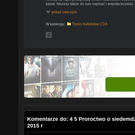
kanał. Możesz także do nas napisać i współpracować
katolicką.
pokaż cały opis
Bądź na bieżąco z nowościami subskrybując nasz kan
Możesz także dołączyć do społeczności na facebooku
W katalogu:
Treści Katolickie CDA
Na kanale Kościół Katolicki zamieszczamy piosenki reli
podłożem chrześcijańskim, kolędy, pastorałki i wiele 
rekolekcję i wszelkiego typu nauki naszych pasterzy z 
aby jak najszerzej docierać do każdego z nas zagubio
dostęp do tej skarbnicy wiedzy i wiary jakim jest kościół
Komentarze do: 4 5 Proroctwo o siedemdz
2015 r