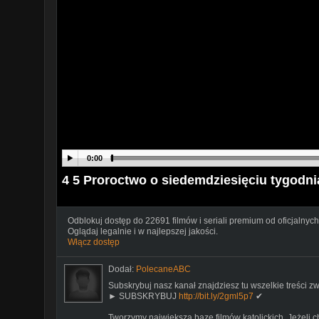
0:00
4 5 Proroctwo o siedemdziesięciu tygodni
Odblokuj dostęp do 22691 filmów i seriali premium od oficjalnych
Oglądaj legalnie i w najlepszej jakości.
Włącz dostęp
Dodał:
PolecaneABC
Subskrybuj nasz kanał znajdziesz tu wszelkie treści zw
► SUBSKRYBUJ
http://bit.ly/2gml5p7
✔
Tworzymy największą bazę filmów katolickich. Jeżeli c