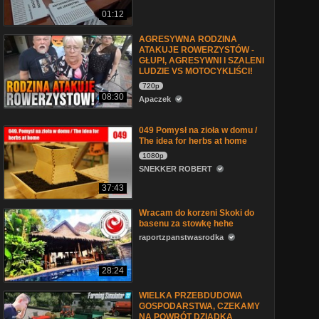
01:12
AGRESYWNA RODZINA
ATAKUJE ROWERZYSTÓW -
GŁUPI, AGRESYWNI I SZALENI
LUDZIE VS MOTOCYKLIŚCI!
720p
08:30
Apaczek
049 Pomysł na zioła w domu /
The idea for herbs at home
1080p
SNEKKER ROBERT
37:43
Wracam do korzeni Skoki do
basenu za stowkę hehe
raportzpanstwasrodka
28:24
WIELKA PRZEBDUDOWA
GOSPODARSTWA, CZEKAMY
NA POWRÓT DZIADKA