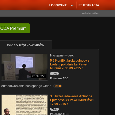
LOGOWANIE
REJESTRACJA
+ dodaj wideo
 CDA Premium
Wideo użytkowników
Następne wideo:
5 5 Konflikt króla północy z
królem południa ks Paweł
Murziński 30 09 2015 r
720p
01:10:22
PolecaneABC
Autoodtwarzanie następnego wideo
on
3 5 Prześladowanie Antiocha
Epifanesa ks Paweł Murziński
17 09 2015 r
720p
PolecaneABC