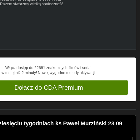
. Razem stwórzmy wielką społeczność
ał.
:
https://bit.ly/2Dc6IQz
gijne i wszelką muzykę religijną z
innych, także zamieszczamy kazania,
Kościoła Katolickiego, wszystko to po to,
nego w tym świecie, aby każdy miał
 katolicki.
Włącz dostęp do 22691 znakomitych filmów i seriali
w mniej niż 2 minuty! Nowe, wygodne metody aktywacji.
Dołącz do CDA Premium
iesięciu tygodniach ks Paweł Murziński 23 09