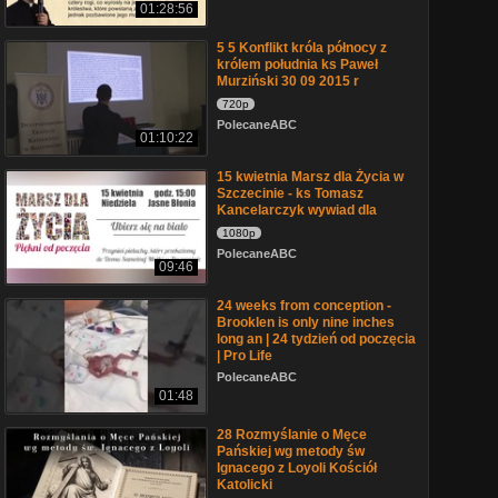
01:28:56
5 5 Konflikt króla północy z
królem południa ks Paweł
Murziński 30 09 2015 r
720p
PolecaneABC
01:10:22
15 kwietnia Marsz dla Życia w
Szczecinie - ks Tomasz
Kancelarczyk wywiad dla
1080p
PolecaneABC
09:46
24 weeks from conception -
Brooklen is only nine inches
long an | 24 tydzień od poczęcia
| Pro Life
PolecaneABC
01:48
28 Rozmyślanie o Męce
Pańskiej wg metody św
Ignacego z Loyoli Kościół
Katolicki