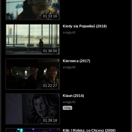
01:33:16
Kiedy się Pojawiłaś (2018)
smigly40
01:36:50
Kierowca (2017)
smigly40
01:22:27
Klaun (2014)
smigly40
720p
01:39:18
Klik: I Robisz, co Chcesz (2006)