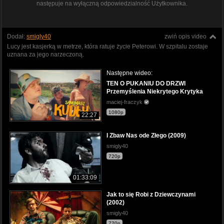
następuje na wyłączną odpowiedzialność Użytkownika.
Dodał:
smigly40
zwiń opis video
Lucy jest kasjerką w metrze, która ratuje życie Peterowi. W szpitalu zostaje
uznana za jego narzeczoną.
Następne wideo:
TEN O PUKANIU DO DRZWI
Przemyślenia Niekrytego Krytyka
maciej-fraczyk
1080p
22:27
I Zbaw Nas ode Złego (2009)
smigly40
720p
01:33:09
Jak to się Robi z Dziewczynami
(2002)
smigly40
720p