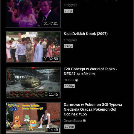
smigly40
720p
01:47:31
Klub Dzikich Kotek (2007)
smigly40
720p
01:32:50
T28 Concept w World of Tanks -
DED87 za kółkiem
DED87
1080p
11:45
Darmowe w Pokemon GO! Typowa
Niedziela Gracza Pokemon Go!
Odcinek #155
DreamBasta
1080p
14:49