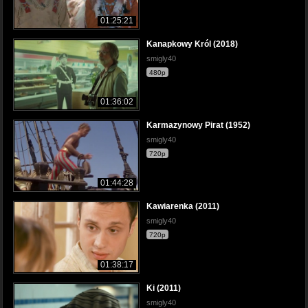
01:25:21
Kanapkowy Król (2018)
smigly40
480p
01:36:02
Karmazynowy Pirat (1952)
smigly40
720p
01:44:28
Kawiarenka (2011)
smigly40
720p
01:38:17
Ki (2011)
smigly40