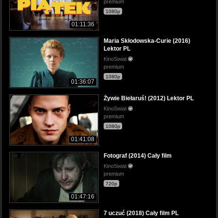
premium
1080p
01:11:36
Maria Skłodowska-Curie (2016)
Lektor PL
KinoSwiat
premium
1080p
01:36:07
Żywie Biełaruś! (2012) Lektor PL
KinoSwiat
premium
1080p
01:41:08
Fotograf (2014) Cały film
KinoSwiat
premium
720p
01:47:16
7 uczuć (2018) Cały film PL