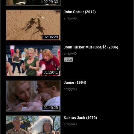
02:29:33
John Carter (2012)
smigly40
02:06:29
John Tucker Musi Odejść (2006)
smigly40
720p
01:29:41
Junior (1994)
smigly40
01:45:25
Kaktus Jack (1979)
smigly40