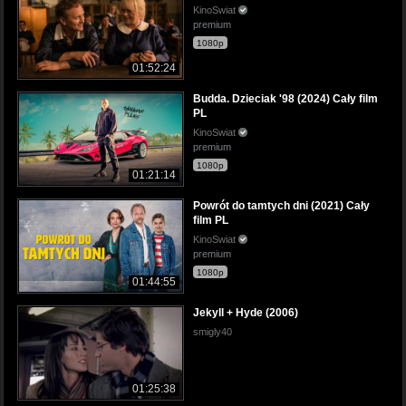
KinoSwiat
premium
1080p
01:52:24
Budda. Dzieciak '98 (2024) Cały film
PL
KinoSwiat
premium
1080p
01:21:14
Powrót do tamtych dni (2021) Cały
film PL
KinoSwiat
premium
1080p
01:44:55
Jekyll + Hyde (2006)
smigly40
01:25:38