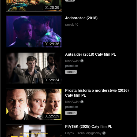
01:28:39
Jednorożec (2018)
smigly40
01:29:36
Autsajder (2018) Cały film PL
KinoSwiat
premium
1080p
01:29:24
Prosta historia o morderstwie (2016)
Cały film PL
KinoSwiat
premium
1080p
01:25:29
PIĄTEK (2025) Cały film PL
Piątek - serial oryginalny