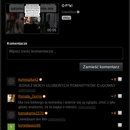
O f**k!
GlamDiva
480p
00:05
Komentarze
Zamieść komentarz
kumoszka42
+ 9
JEDNA Z MOICH ULUBIONYCH ROMANTYKÓW ,CUDOWNY
odpowiedz
Renata_Gorna
+ 7
Ma coś lekkiego ta komedia i dobrze się ją ogląda, choć z tyłu
głowy wiadomo, że to bajka o miłości.
odpowiedz
kamakama1570
+ 6
Uwielbiam ten film
odpowiedz
tomektasior86