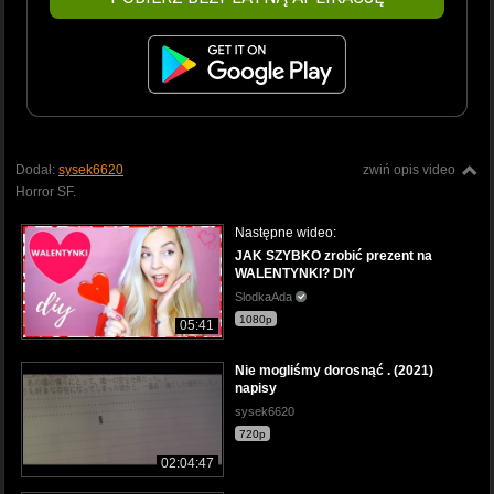
Dodał:
sysek6620
zwiń opis video
Horror SF.
Następne wideo:
JAK SZYBKO zrobić prezent na
WALENTYNKI? DIY
SlodkaAda
1080p
05:41
Nie mogliśmy dorosnąć . (2021)
napisy
sysek6620
720p
02:04:47