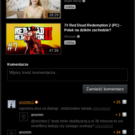
MaMi World
1080p
28:29
7# Red Dead Redemption 2 (PC) -
Polak na dzikim zachodzie?
Wrumer
1080p
47:39
Komentarze
Zamieść komentarz
unzolec1
+ 25
ogromny plus za dialogi , mistrzostwo świata
odpowiedz
anonim
+ 3
@unzolec1: texty mnie obaliły,lezę,a w 38 minucie to oni
smartfony ładują czy zasięgu szukają?
odpowiedz
anonim
+ 24