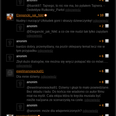
anonim
+ 4
@banik97: Tajnego, to nic nie ma, bo pytałem Tajnera. -
Dedektyw Rutkosky_Partol
odpowiedz
Elegancki_jak_Nikt
+ 10
Nudny i nurzący! Ufoludek goni i straszy dziewczynkę!
odpowiedz
anonim
+ 2
@Elegancki_jak_Nikt: a co cie nie nudzi tak tylko zapytam
odpowiedz
anonim
+ 9
bardzo dobry, przemyślany, na pozór oklepany temat lecz nie w
tym przypadku
odpowiedz
anonim
+ 6
Zbyt dużo dialogów, nie można się wręcz połapać kto co mówi......
odpowiedz
ewelinanowacka91
+ 6
Dla mnie dziwny.
odpowiedz
anonim
+ 8
@ewelinanowacka91: Dziwny i głupi to mało powiedziane.
Bez składu i ładu. Do końca nie wiadomo co autor filmu
miał na myśli. Cała ekipa która to kręciła musiała być
nieźle naćpana ze scenarzystą na czele.
odpowiedz
anonim
+ 4
@anonim: może dla wtajemniczonych?
odpowiedz