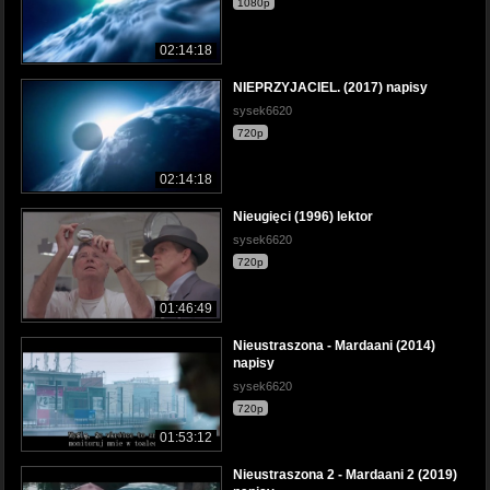
1080p
02:14:18
NIEPRZYJACIEL. (2017) napisy
sysek6620
720p
02:14:18
Nieugięci (1996) lektor
sysek6620
720p
01:46:49
Nieustraszona - Mardaani (2014)
napisy
sysek6620
720p
01:53:12
Nieustraszona 2 - Mardaani 2 (2019)