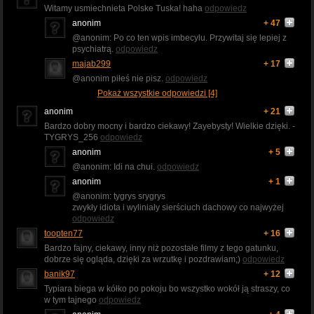
Witamy usmiechnieta Polske Tuska! haha
odpowiedz
anonim
+ 47
@anonim: Po co ten wpis imbecylu. Przywitaj się lepiej z
psychiatrą.
odpowiedz
majab299
+ 17
@anonim piłeś nie pisz.
odpowiedz
Pokaż wszystkie odpowiedzi [4]
anonim
+ 21
Bardzo dobry mocny i bardzo ciekawy! Zayebysty! Wielkie dzięki. -
TYGRYS_256
odpowiedz
anonim
+ 5
@anonim: Idi na chui.
odpowiedz
anonim
+ 1
@anonim: tygrys srygrys
zwykły idiota i wyliniały sierściuch dachowy co najwyżej
odpowiedz
toopten77
+ 16
Bardzo fajny, ciekawy, inny niż pozostałe filmy z tego gatunku,
dobrze się ogląda, dzięki za wrzutkę i pozdrawiam;)
odpowiedz
banik97
+ 12
Typiara biega w kółko po pokoju bo wszystko wokół ją straszy, co
w tym tajnego
odpowiedz