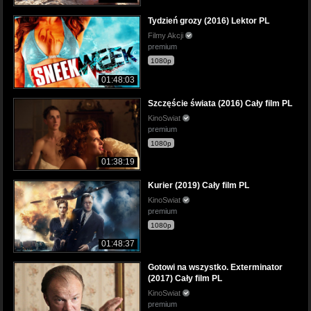
Tydzień grozy (2016) Lektor PL
Filmy Akcji
premium
1080p
01:48:03
Szczęście świata (2016) Cały film PL
KinoSwiat
premium
1080p
01:38:19
Kurier (2019) Cały film PL
KinoSwiat
premium
1080p
01:48:37
Gotowi na wszystko. Exterminator
(2017) Cały film PL
KinoSwiat
premium