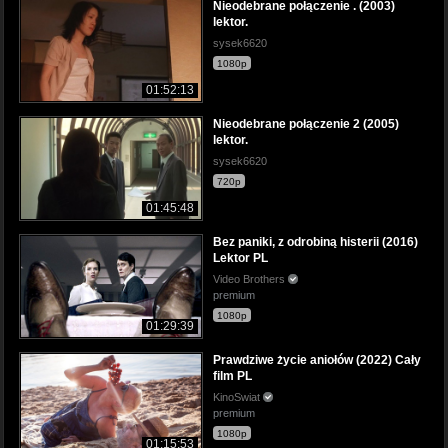
Nieodebrane połączenie . (2003)
lektor.
sysek6620
1080p
01:52:13
Nieodebrane połączenie 2 (2005)
lektor.
sysek6620
720p
01:45:48
Bez paniki, z odrobiną histerii (2016)
Lektor PL
Video Brothers
premium
1080p
01:29:39
Prawdziwe życie aniołów (2022) Cały
film PL
KinoSwiat
premium
1080p
01:15:53