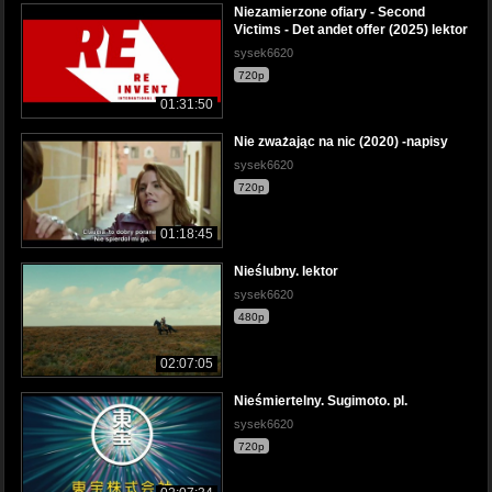
Niezamierzone ofiary - Second
Victims - Det andet offer (2025) lektor
sysek6620
720p
01:31:50
Nie zważając na nic (2020) -napisy
sysek6620
720p
01:18:45
Nieślubny. lektor
sysek6620
480p
02:07:05
Nieśmiertelny. Sugimoto. pl.
sysek6620
720p