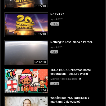
01:35:18
No Exit 22
sysek6620
1080p
01:35:18
Nothing to Lose. Nada a Perder.
sysek6620
720p
02:12:38
TOCA BOCA Christmas home
decorations Toca Life World
Malinka • bajki dla dzieci
1080p
04:53
Współprace YOUTUBEREK z
markami. Jak wyszło?