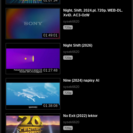
02:07:34
Night. Shift. 2024.pl. 720p. WEB-DL.
XviD. AC3-OzW
sysek6620
720p
01:49:01
Night Shift (2026)
sysek6620
720p
01:27:48
Nine (2024) napisy AI
sysek6620
720p
01:38:08
No Exit (2022) lektor
sysek6620
720p