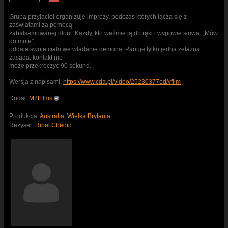
Grupa przyjaciół organizuje imprezy, podczas których łączą się z
zaświatami za pomocą
zabalsamowanej dłoni. Każdy, kto weźmie ją do ręki i wypowie słowa: „Mów
do mnie”,
oddaje swoje ciało we władanie demona. Panuje tylko jedna żelazna
zasada: kontakt nie
może przekroczyć 90 sekund.
Wersja z napisami:
https://www.cda.pl/video/25230377ed/vfilm
Dodał:
M2Films
Produkcja:
Australia
,
Wielka Brytania
Reżyser:
Ribal Chedid