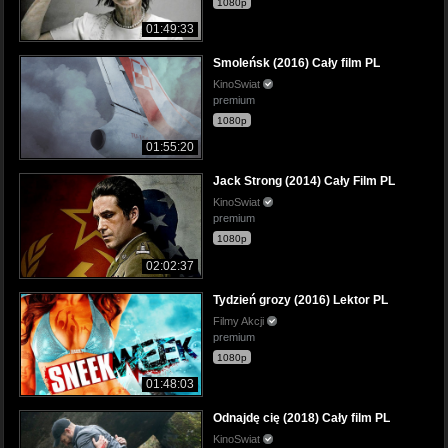
1080p
01:49:33
Smoleńsk (2016) Cały film PL
KinoSwiat
premium
1080p
01:55:20
Jack Strong (2014) Cały Film PL
KinoSwiat
premium
1080p
02:02:37
Tydzień grozy (2016) Lektor PL
Filmy Akcji
premium
1080p
01:48:03
Odnajdę cię (2018) Cały film PL
KinoSwiat