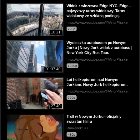
Widok z wieżowca Edge NYC. Edge -
najwyższy taras widokowy. Taras
widokowy ze szklaną podłogą.
https://www.youtube.com/@ArturPlissken
720p
10:21
Wycieczka autobusem po Nowym
Jorku | Nowy Jork widok z autobusu |
New York City Bus Tour.
https://www.youtube.com/@ArturPlissken
1080p
01:37:40
Lot helikopterem nad Nowym
Jorkiem. Nowy Jork helikopterem.
https://www.youtube.com/@ArturPlissken
720p
27:40
Troll w Nowym Jorku - oficjalny
zwiastun filmu
Rumianek1988
480p