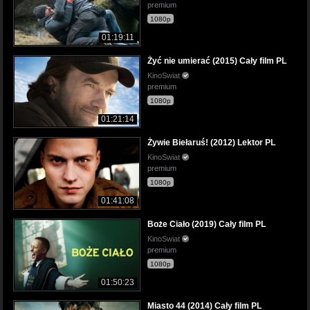
premium
1080p
01:19:11
Żyć nie umierać (2015) Cały film PL
KinoSwiat
premium
1080p
01:21:14
Żywie Biełaruś! (2012) Lektor PL
KinoSwiat
premium
1080p
01:41:08
Boże Ciało (2019) Cały film PL
KinoSwiat
premium
1080p
01:50:23
Miasto 44 (2014) Cały film PL