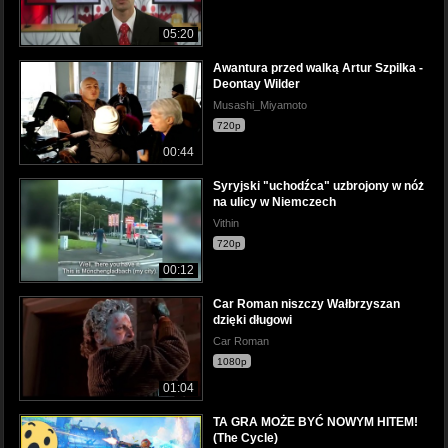
05:20
Awantura przed walką Artur Szpilka -
Deontay Wilder
Musashi_Miyamoto
720p
00:44
Syryjski "uchodźca" uzbrojony w nóż
na ulicy w Niemczech
Vithin
720p
00:12
Car Roman niszczy Wałbrzyszan
dzięki długowi
Car Roman
1080p
01:04
TA GRA MOŻE BYĆ NOWYM HITEM!
(The Cycle)