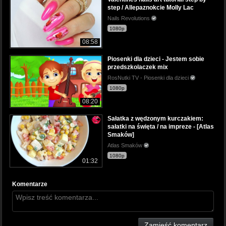
step / Allepaznokcie Molly Lac
Nails Revolutions
1080p
08:58
Piosenki dla dzieci - Jestem sobie
przedszkolaczek mix
RosNutki TV - Piosenki dla dzieci
1080p
08:20
Sałatka z wędzonym kurczakiem:
sałatki na święta / na impreze - [Atlas
Smaków]
Atlas Smaków
1080p
01:32
Komentarze
Zamieść komentarz