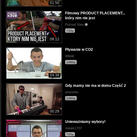
01:50
Filmowy PRODUCT PLACEMENT...
który nim nie jest
Poznać Kino
720p
08:12
Pływanie w CO2
Witold
1080p
04:38
Gdy mamy nie ma w domu Część 2
arturinho
1080p
00:28
Unieważniamy wybory!
misiek1707
720p