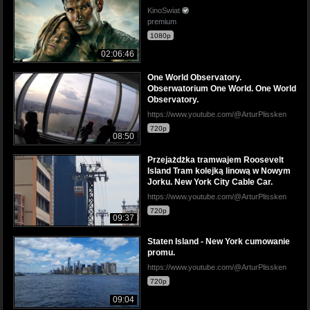
KinoSwiat
premium
1080p
02:06:46
One World Observatory.
Obserwatorium One World. One World
Observatory.
https://www.youtube.com/@ArturPlissken
720p
08:50
Przejażdżka tramwajem Roosevelt
Island Tram kolejką linową w Nowym
Jorku. New York City Cable Car.
https://www.youtube.com/@ArturPlissken
720p
09:37
Staten Island - New York cumowanie
promu.
https://www.youtube.com/@ArturPlissken
720p
09:04