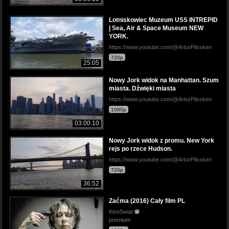
Lotniskowiec Muzeum USS INTREPID
| Sea, Air & Space Museum NEW
YORK.
https://www.youtube.com/@ArturPlissken
720p
25:05
Nowy Jork widok na Manhattan. Szum
miasta. Dźwięki miasta
https://www.youtube.com/@ArturPlissken
1080p
03:00:10
Nowy Jork widok z promu. New York
rejs po rzece Hudson.
https://www.youtube.com/@ArturPlissken
720p
36:52
Zaćma (2016) Cały film PL
KinoSwiat
premium