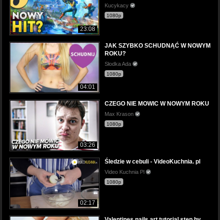
Kucykacy
1080p
23:08
JAK SZYBKO SCHUDNĄĆ W NOWYM
ROKU?
Słodka Ada
1080p
04:01
CZEGO NIE MOWIC W NOWYM ROKU
Max Krason
1080p
03:26
Śledzie w cebuli - VideoKuchnia. pl
Video Kuchnia Pl
1080p
02:17
Valentines nails art tutorial step by