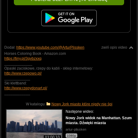
Dodał:
https://www.youtube.com/@ArturPlissken
zwiń opis video
Horses Coloring Book - Amazon.com
https://tiny.pl/3gvbzxxq
_____________
Opaski zaciskowe, rzepy do kabli - sklep internetowy:
http://www.rzepowo.pl/
____________
Ski klettband:
http://www.rzepydonart.pl/
____________
W katalogu:
Nowy Jork miasto które nigdy nie śpi
Następne wideo:
Nowy Jork widok na Manhattan. Szum
miasta. Dźwięki miasta
artur-plissken
1080p
03:00:10