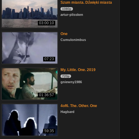
Szum miasta. Dźwięki miasta
1080p
artur-plissken
03:00:10
One
Cumulonimbus
07:23
My. Little. One. 2019
720p
gniewny1986
01:36:57
4of6. The. Other. One
Hagbard
59:35