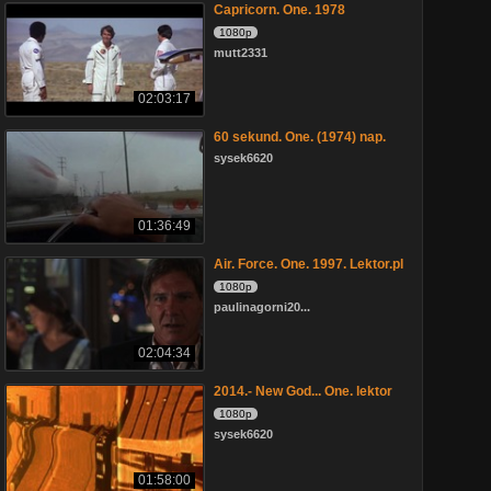
Capricorn. One. 1978
1080p
mutt2331
02:03:17
60 sekund. One. (1974) nap.
sysek6620
01:36:49
Air. Force. One. 1997. Lektor.pl
1080p
paulinagorni20...
02:04:34
2014.- New God... One. lektor
1080p
sysek6620
01:58:00