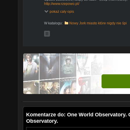
http://www.rzepowo.pl/
____________
pokaż cały opis
Ski klettband:
http://www.rzepydonart.pl/
____________
W katalogu:
Nowy Jork miasto które nigdy nie śpi
Komentarze do: One World Observatory.
Observatory.