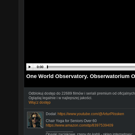
0:00
One World Observatory. Obserwatorium O
Odblokuj dostęp do 22689 filmów i seriali premium od oficjalnych
Oglądaj legalnie i w najlepszej jakości.
Włącz dostęp
Dodał:
https://www.youtube.com/@ArturPlissken
Chair Yoga for Seniors Over 60
https://www.amazon.com/dp/8397539409
_____________
Opaski zaciskowe, rzepy do kabli - sklep internetowy: