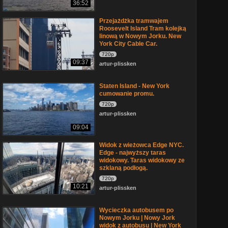
36:52
Przejażdżka tramwajem
Roosevelt Island Tram kolejką
linową w Nowym Jorku. New
York City Cable Car.
720p
09:37
artur-plissken
Staten Island - New York
cumowanie promu.
720p
artur-plissken
09:04
Widok z wieżowca Edge NYC.
Edge - najwyższy taras
widokowy. Taras widokowy ze
szklaną podłogą.
720p
10:21
artur-plissken
Wycieczka autobusem po
Nowym Jorku | Nowy Jork
widok z autobusu | New York