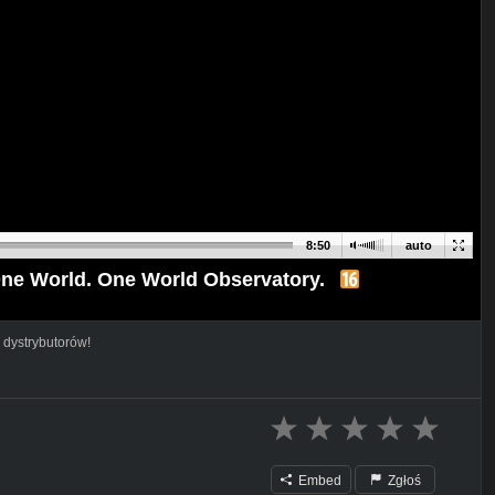
8:50
auto
ne World. One World Observatory.
 dystrybutorów!
Embed
Zgłoś