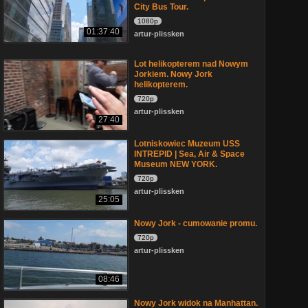
City Bus Tour.
1080p
01:37:40
artur-plissken
Lot helikopterem nad Nowym
Jorkiem. Nowy Jork
helikopterem.
720p
artur-plissken
27:40
Lotniskowiec Muzeum USS
INTREPID | Sea, Air & Space
Museum NEW YORK.
720p
artur-plissken
25:05
Nowy Jork - cumowanie promu.
720p
artur-plissken
08:46
Nowy Jork widok na Manhattan.