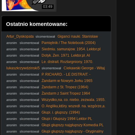
03:49
Ostatnio komentowane:
Artur_Dyskopata
Giganci nauki. Stanisław
skomentował
Ulam - dokument pl
Pamiętnik / The Notebook (2004)
anonim
skomentował
Lektor PL
Siedmiu. samurajow. 1954. Lektor.pl
anonim
skomentował
Dotyk. Zen. 1971. Lektor.pl. AI
anonim
skomentował
Le. distrait. Roztargniony. 1970.
anonim
skomentował
Lektor.pl
lukaszkrzywdzinski5
Ciekawski George - Witaj
skomentował
wiosno ! (2013)
P. RICHARD. - LE DISTRAIT. -
anonim
skomentował
Roztargniony. (1970) lektor
Żandarm w Nowym Jorku 1965
anonim
skomentował
Żandarm z St. Tropez (1964)
anonim
skomentował
Żandarm z Saint Tropez 1964
anonim
skomentował
Wszystko,na. co. niebo. zezwala. 1955.
anonim
skomentował
Lektor.pl
O. Angliku,który. wszedł. na. wzgórze,a.
anonim
skomentował
zszedł. z. góry. 1995. Lektor.pl
Głupi. i. głupszy. (1994)
anonim
skomentował
Głupi i Głupszy 1994 Lektor PL
anonim
skomentował
Głupi głupszy najgłupszy Komedia PL
anonim
skomentował
Głupi głupszy najgłupszy - Oryginalny
anonim
skomentował