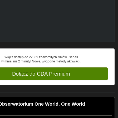
Włącz dostęp do 22689 znakomitych filmów i seriali
w mniej niż 2 minuty! Nowe, wygodne metody aktywacji.
Dołącz do CDA Premium
 Obserwatorium One World. One World