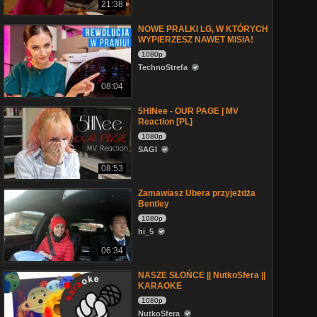
21:38
NOWE PRALKI LG, W KTÓRYCH
WYPIERZESZ NAWET MISIA!
1080p
TechnoStrefa
08:04
5HINee - OUR PAGE | MV
Reaction [PL]
1080p
SAGI
08:53
Zamawiasz Ubera przyjeżdża
Bentley
1080p
hi_5
06:34
NASZE SŁOŃCE || NutkoSfera ||
KARAOKE
1080p
NutkoSfera