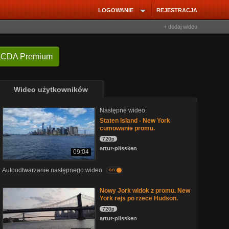
LOGOWANIE
REJESTRACJA
+ dodaj wideo
 CDA Premium
Wideo użytkowników
Następne wideo:
Staten Island - New York
cumowanie promu.
720p
artur-plissken
09:04
Autoodtwarzanie następnego wideo
on
Nowy Jork widok z promu. New
York rejs po rzece Hudson.
720p
artur-plissken