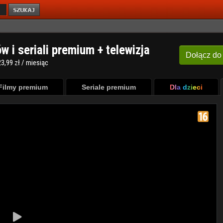
ów i seriali premium + telewizja
Dołącz
do
3,99 zł / miesiąc
Filmy premium
Seriale premium
Dla dzieci