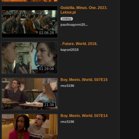
Godzilla. Minus. One. 2023.
Lektor.pl
1080p
paulinagorni20...
02:06:28
. Future. World. 2018.
kapsel2018
01:28:08
Boy. Meets. World. S07E15
rmz5196
21:38
Boy. Meets. World. S07E14
rmz5196