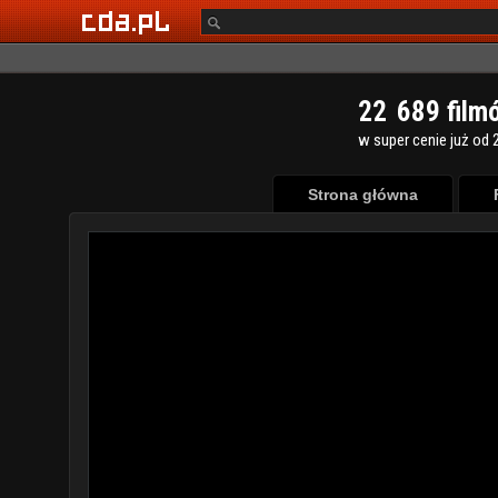
2
2
6
8
9
film
w super cenie już od 2
Strona główna