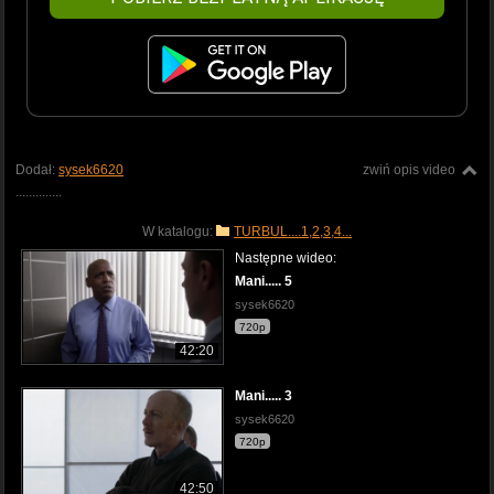
Dodał:
sysek6620
zwiń opis video
..............
W katalogu:
TURBUL....1,2,3,4...
Następne wideo:
Mani..... 5
sysek6620
720p
42:20
Mani..... 3
sysek6620
720p
42:50