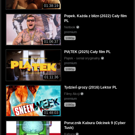
01:38:19
Popek. Każda z blizn (2022) Cały film
PL
Netlook
premium
1080p
01:06:37
PIĄTEK (2025) Cały film PL
Piątek - serial oryginalny
premium
1080p
01:11:36
Tydzień grozy (2016) Lektor PL
Filmy Akcji
premium
1080p
01:48:03
Porucznik Kabura Odcinek 9 (Cyber
Tusk)
Kabura