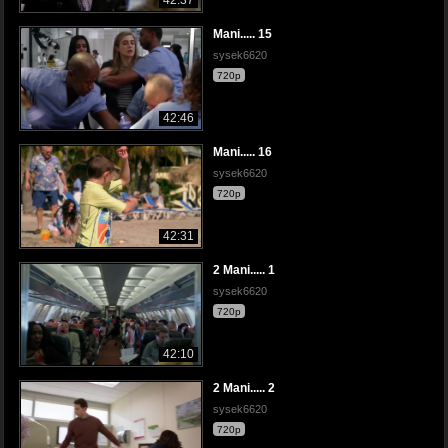
Mani..... 15
sysek6620
720p
42:46
Mani..... 16
sysek6620
720p
42:31
2 Mani..... 1
sysek6620
720p
42:10
2 Mani..... 2
sysek6620
720p