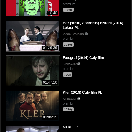
premium
1080p
10:40
Bez paniki, z odrobiną histerii (2016)
Lektor PL
Video Brothers
premium
1080p
01:29:39
Fotograf (2014) Cały film
KinoSwiat
premium
720p
01:47:16
Kler (2018) Cały film PL
KinoSwiat
premium
1080p
02:09:25
Mani..... 7