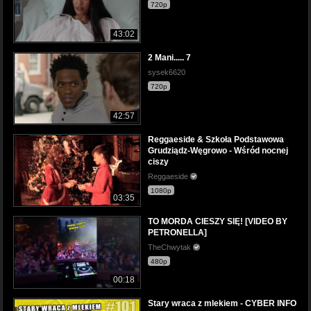
720p
43:02
2 Mani..... 7
sysek6620
720p
42:57
Reggaeside & Szkoła Podstawowa
Grudziądz-Węgrowo - Wśród nocnej
ciszy
Reggaeside
1080p
03:35
TO MORDA CIESZY SIĘ! [VIDEO BY
PETRONELLA]
TheChwytak
480p
00:18
Stary wraca z mlekiem - CYBER INFO