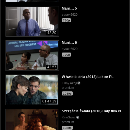
Mani..... 5
sysek6620
720p
42:20
Mani..... 6
sysek6620
720p
42:57
W świetle dnia (2013) Lektor PL
Filmy Akcji
premium
1080p
01:47:19
Szczęście świata (2016) Cały film PL
KinoSwiat
premium
1080p