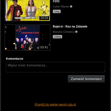
#101
Cyber Marian
720p
28:04
Bajersi - Raz na Zabawie
Muzyka Góralska
1080p
03:41
Komentarze
Zamieść komentarz
Przejdź do pełnej wersji cda.pl