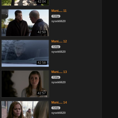
42:04
Mani..... 11
720p
sysek6620
42:50
Mani..... 12
720p
sysek6620
42:58
Mani..... 13
720p
sysek6620
42:57
Mani..... 14
720p
sysek6620