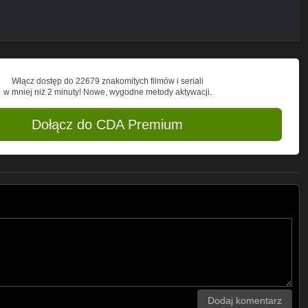
Włącz dostęp do 22679 znakomitych filmów i seriali
w mniej niż 2 minuty! Nowe, wygodne metody aktywacji.
Dołącz do CDA Premium
Dodaj komentarz