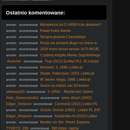
Ostatnio komentowane:
Morawiecki da Ci 4800! A ile ukradnie?
anonim
skomentował
#RozwójPlus #PiStoMafia #Kaczyński #Nawrocki #polityka
Paweł Kukiz kłamie.
anonim
skomentował
Skrajna głupota Czarzastego
anonim
skomentował
Rosja nie pozwoli długo na chaos w
anonim
skomentował
Polsce! #Putin #Kaczyński #Rosja #PiS #Tusk #polityka
2026 trzeci sezon serialu 1670 MOJE
anonim
skomentował
WRAŻENIA dr Piotr Napierała
Czytamy książkę Marka Zagrobelnego
anonim
skomentował
POKOCHAĆ PIS polecam!
-Anarche-
Trup (2012) [Lektor PL] - El cuerpo
skomentował
Nemesis. 3. 1996. Lektor.pl
anonim
skomentował
Shade. Pokerzysci. 2003. Lektor.pl
anonim
skomentował
W. swoim. kręgu. 1986. Lektor.pl
anonim
skomentował
Sezon na miłość odc 59 koniec
anonim
skomentował
skiIukasz03
S. KING. - Miasteczko Salem.
skomentował
(1979) napisy
Artur_Gruszczynski1
www. strach (2002)
skomentował
Edgar_Simpson
Ciemność (2021) Lektor PL
skomentował
Goście, Goście (1993) - Lektor PL (HD
anonim
skomentował
1080p + Poprawiony dźwięk)
Edgar_Simpson
Asystentka AI (2025) Lektor
skomentował
PL
Murder. on. the. Orient. Express.
anonim
skomentował
Morderstwo. w. Orient. Expressie. 2017. Lektor.pl
TYGRYS_256
Still Hope. napisy
skomentował