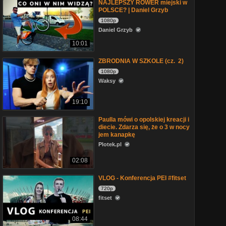
NAJLEPSZY ROWER miejski w
POLSCE? | Daniel Grzyb
1080p
Daniel Grzyb
10:01
ZBRODNIA W SZKOLE (cz. 2)
1080p
Waksy
19:10
Paulla mówi o opolskiej kreacji i
diecie. Zdarza się, że o 3 w nocy
jem kanapkę
Plotek.pl
02:08
VLOG - Konferencja PEI #fitset
720p
fitset
08:44