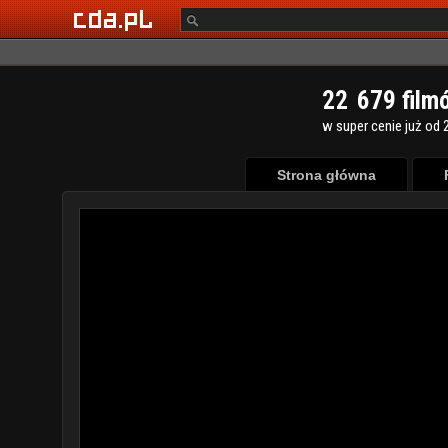
2
2
6
7
9
film
w super cenie już od 2
Strona główna