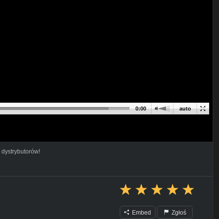
0:00
auto
 dystrybutorów!
Embed
Zgłoś