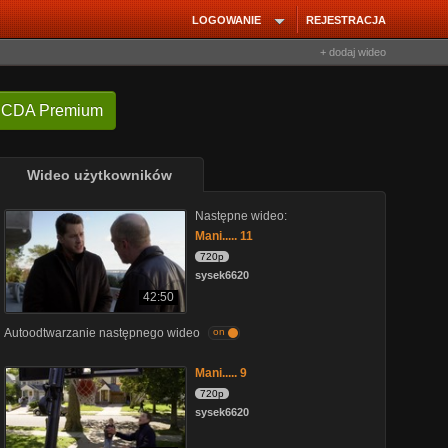
LOGOWANIE
REJESTRACJA
+ dodaj wideo
 CDA Premium
Wideo użytkowników
Następne wideo:
Mani..... 11
720p
sysek6620
42:50
Autoodtwarzanie następnego wideo
on
Mani..... 9
720p
sysek6620