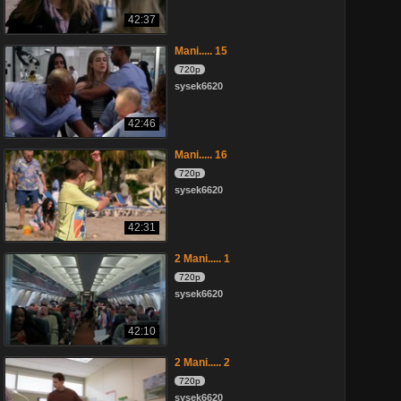
42:37
Mani..... 15
720p
sysek6620
42:46
Mani..... 16
720p
sysek6620
42:31
2 Mani..... 1
720p
sysek6620
42:10
2 Mani..... 2
720p
sysek6620