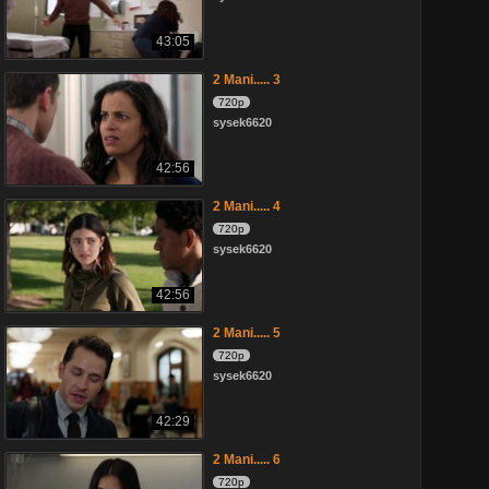
43:05
2 Mani..... 3
720p
sysek6620
42:56
2 Mani..... 4
720p
sysek6620
42:56
2 Mani..... 5
720p
sysek6620
42:29
2 Mani..... 6
720p