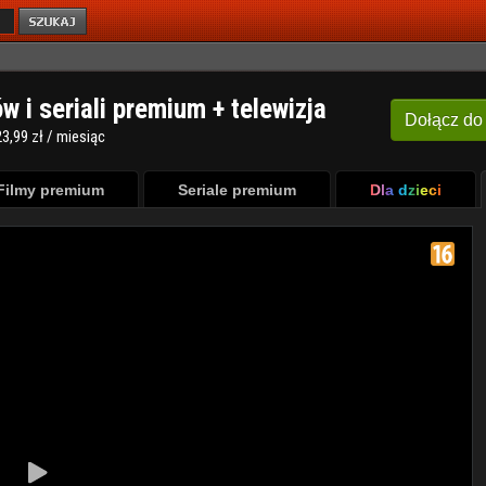
ów i seriali premium + telewizja
Dołącz
do
3,99 zł / miesiąc
Filmy premium
Seriale premium
Dla dzieci