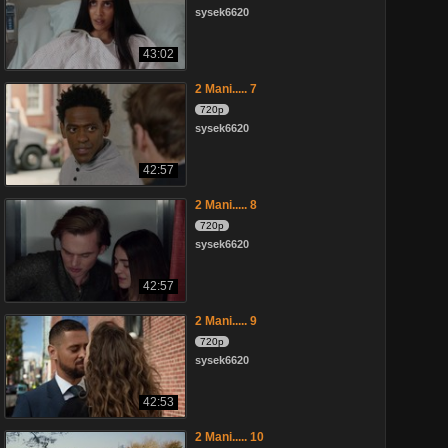
sysek6620
43:02
2 Mani..... 7
720p
sysek6620
42:57
2 Mani..... 8
720p
sysek6620
42:57
2 Mani..... 9
720p
sysek6620
42:53
2 Mani..... 10