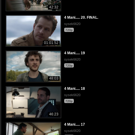
42:32
4 Mani..... 20. FINAL.
sysek6620
720p
01:01:52
4 Mani..... 19
sysek6620
720p
48:03
4 Mani..... 18
sysek6620
720p
46:23
4 Mani..... 17
sysek6620