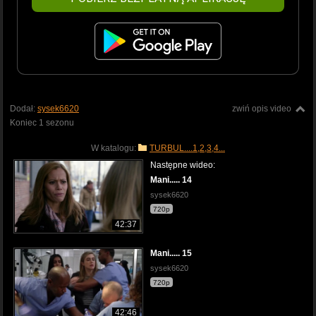
Dodał:
sysek6620
zwiń opis video
Koniec 1 sezonu
W katalogu:
TURBUL....1,2,3,4...
Następne wideo:
Mani..... 14
sysek6620
720p
42:37
Mani..... 15
sysek6620
720p
42:46