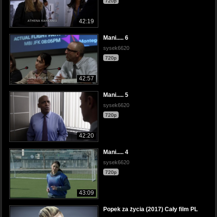
720p
42:19
Mani..... 6
sysek6620
720p
42:57
Mani..... 5
sysek6620
720p
42:20
Mani..... 4
sysek6620
720p
43:09
Popek za życia (2017) Cały film PL