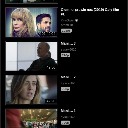
Ciemno, prawie noc (2019) Cały film
PL
KinoSwiat
premium
1080p
01:49:04
Mani..... 3
sysek6620
720p
42:50
Mani..... 2
sysek6620
720p
42:20
Mani..... 1
sysek6620
720p