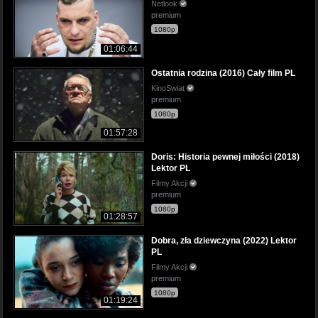
Netlook
premium
1080p
01:06:44
Ostatnia rodzina (2016) Cały film PL
KinoSwiat
premium
1080p
01:57:28
Doris: Historia pewnej miłości (2018)
Lektor PL
Filmy Akcji
premium
1080p
01:28:57
Dobra, zła dziewczyna (2022) Lektor
PL
Filmy Akcji
premium
1080p
01:19:24