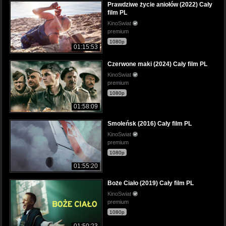
Prawdziwe życie aniołów (2022) Cały
film PL
KinoSwiat
premium
1080p
01:15:53
Czerwone maki (2024) Cały film PL
KinoSwiat
premium
1080p
01:58:09
Smoleńsk (2016) Cały film PL
KinoSwiat
premium
1080p
01:55:20
Boże Ciało (2019) Cały film PL
KinoSwiat
premium
1080p
01:50:23