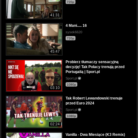
720p
41:31
4 Mani..... 16
sysek6620
720p
45:47
Probierz tłumaczy sensacyjną
decyzję! Tak Polacy trenują przed
Portugalią | Sport.pl
Sport.pl
1080p
03:10
Tak Robert Lewandowski trenuje
przed Euro 2024
Sport.pl
1080p
02:24
Vanilla - Dwa Miesiące (K3 Remix)