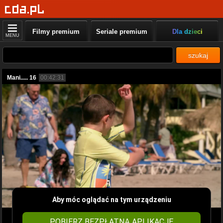
Filmy premium
Seriale premium
Dla dzieci
MENU
szukaj
Mani..... 16
00:42:31
Aby móc oglądać na tym urządzeniu
POBIERZ BEZPŁATNĄ APLIKACJĘ