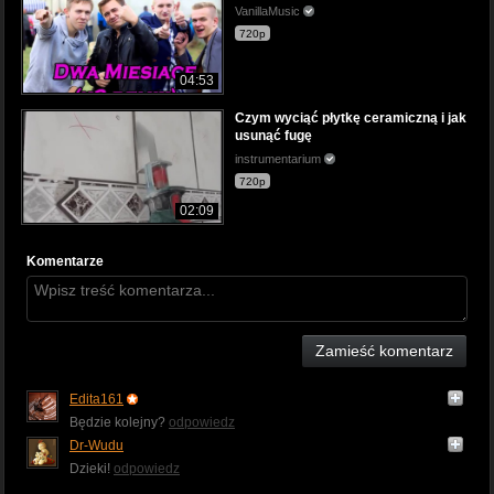
VanillaMusic
720p
04:53
Czym wyciąć płytkę ceramiczną i jak
usunąć fugę
instrumentarium
720p
02:09
Komentarze
Zamieść komentarz
Edita161
Będzie kolejny?
odpowiedz
Dr-Wudu
Dzieki!
odpowiedz