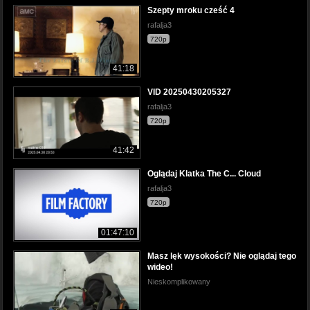
Szepty mroku cześć 4
rafalja3
720p
41:18
VID 20250430205327
rafalja3
720p
41:42
Oglądaj Klatka The C... Cloud
rafalja3
720p
01:47:10
Masz lęk wysokości? Nie oglądaj tego
wideo!
Nieskomplikowany