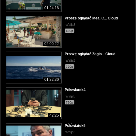
01:24:16
Proszę oglądać Mea. C... Cloud
rafalja3
480p
02:00:22
Proszę oglądać Zagin... Cloud
rafalja3
720p
01:32:36
Półświatek4
rafalja3
720p
42:25
Półświatek5
rafalja3