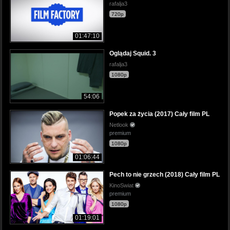
rafalja3
720p
01:47:10
Oglądaj Squid. 3
rafalja3
1080p
54:06
Popek za życia (2017) Cały film PL
Netlook
premium
1080p
01:06:44
Pech to nie grzech (2018) Cały film PL
KinoSwiat
premium
1080p
01:19:01