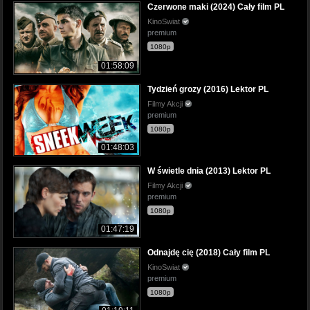
Czerwone maki (2024) Cały film PL
KinoSwiat
premium
1080p
01:58:09
Tydzień grozy (2016) Lektor PL
Filmy Akcji
premium
1080p
01:48:03
W świetle dnia (2013) Lektor PL
Filmy Akcji
premium
1080p
01:47:19
Odnajdę cię (2018) Cały film PL
KinoSwiat
premium
1080p