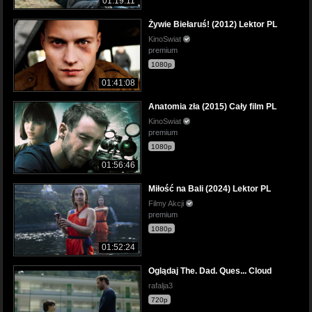
01:19:11
Żywie Biełaruś! (2012) Lektor PL
KinoSwiat
premium
1080p
01:41:08
Anatomia zła (2015) Cały film PL
KinoSwiat
premium
1080p
01:56:46
Miłość na Bali (2024) Lektor PL
Filmy Akcji
premium
1080p
01:52:24
Oglądaj The. Dad. Ques... Cloud
rafalja3
720p