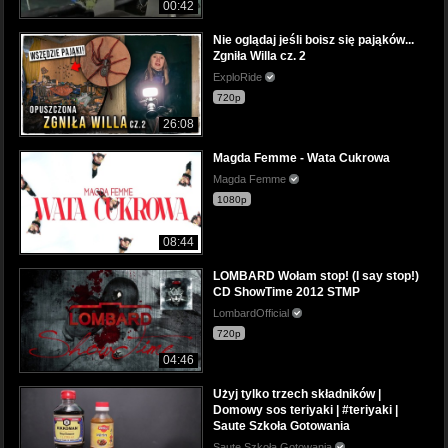
00:42
Nie oglądaj jeśli boisz się pająków...
Zgniła Willa cz. 2
ExploRide
720p
26:08
Magda Femme - Wata Cukrowa
Magda Femme
1080p
08:44
LOMBARD Wołam stop! (I say stop!)
CD ShowTime 2012 STMP
LombardOfficial
720p
04:46
Użyj tylko trzech składników |
Domowy sos teriyaki | #teriyaki |
Saute Szkoła Gotowania
Saute Szkoła Gotowania