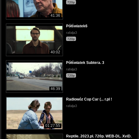
720p
41:36
Półświatek6
rafalja3
720p
40:02
Półświatek Subtera. 3
rafalja3
720p
46:39
Radiowóz Cop Car (... r.pl !
rafalja3
01:27:55
Reptile. 2023.pl. 720p. WEB-DL. XviD.