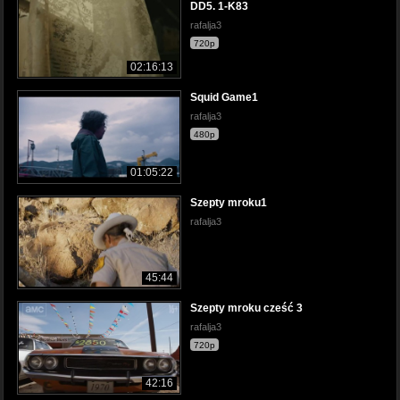
DD5. 1-K83
rafalja3
720p
02:16:13
Squid Game1
rafalja3
480p
01:05:22
Szepty mroku1
rafalja3
45:44
Szepty mroku cześć 3
rafalja3
720p
42:16