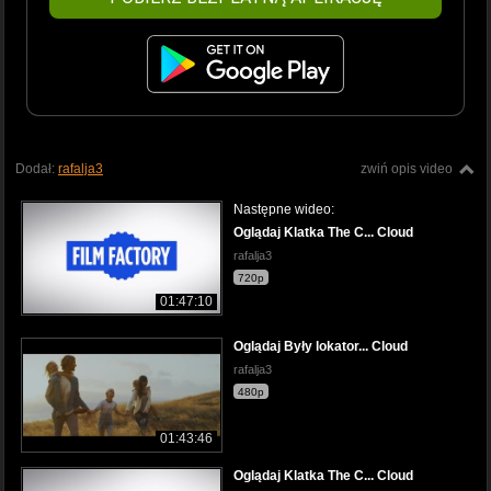
Dodał:
rafalja3
zwiń opis video
Następne wideo:
Oglądaj Klatka The C... Cloud
rafalja3
720p
01:47:10
Oglądaj Były lokator... Cloud
rafalja3
480p
01:43:46
Oglądaj Klatka The C... Cloud