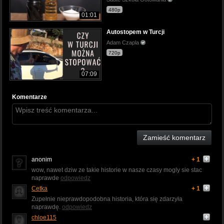
480p
01:01
Autostopem w Turcji
Adam Czapla
720p
07:09
Komentarze
Zamieść komentarz
anonim
+ 1
wow, nawet dziw ze takie historie w nasze czasy mogly sie stac
naprawde
odpowiedz
Cetka
+ 1
Zupełnie nieprawdopodobna historia, która się zdarzyła
naprawdę.
odpowiedz
chloe115