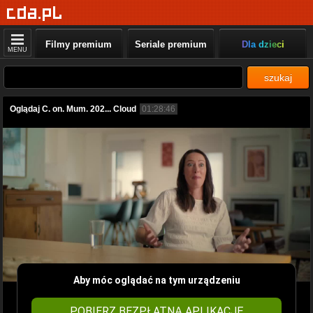
Filmy premium
Seriale premium
Dla dzieci
MENU
szukaj
Oglądaj C. on. Mum. 202... Cloud
01:28:46
Aby móc oglądać na tym urządzeniu
POBIERZ BEZPŁATNĄ APLIKACJĘ