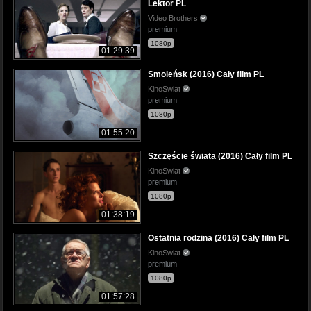
Lektor PL
Video Brothers
premium
1080p
01:29:39
Smoleńsk (2016) Cały film PL
KinoSwiat
premium
1080p
01:55:20
Szczęście świata (2016) Cały film PL
KinoSwiat
premium
1080p
01:38:19
Ostatnia rodzina (2016) Cały film PL
KinoSwiat
premium
1080p
01:57:28