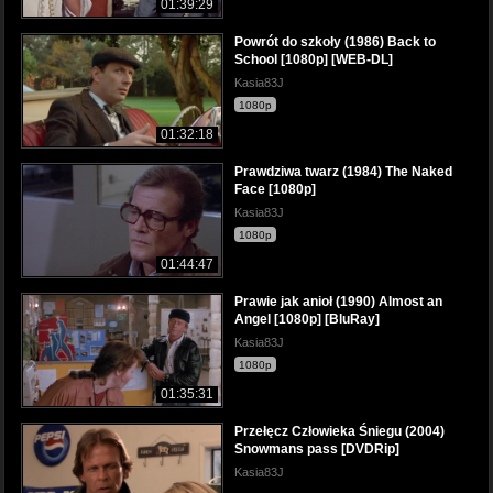
01:39:29
Powrót do szkoły (1986) Back to
School [1080p] [WEB-DL]
Kasia83J
1080p
01:32:18
Prawdziwa twarz (1984) The Naked
Face [1080p]
Kasia83J
1080p
01:44:47
Prawie jak anioł (1990) Almost an
Angel [1080p] [BluRay]
Kasia83J
1080p
01:35:31
Przełęcz Człowieka Śniegu (2004)
Snowmans pass [DVDRip]
Kasia83J