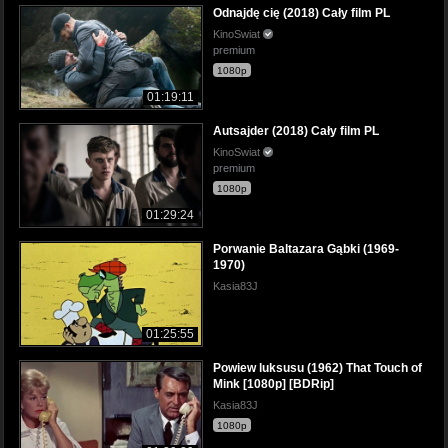
Odnajdę cię (2018) Cały film PL
KinoSwiat
premium
1080p
01:19:11
Autsajder (2018) Cały film PL
KinoSwiat
premium
1080p
01:29:24
Porwanie Baltazara Gąbki (1969-
1970)
Kasia83J
01:25:55
Powiew luksusu (1962) That Touch of
Mink [1080p] [BDRip]
Kasia83J
1080p