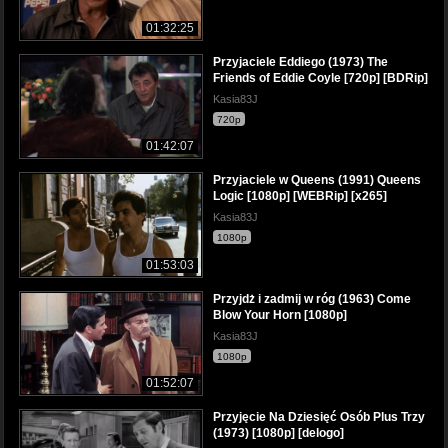
01:32:25
Przyjaciele Eddiego (1973) The
Friends of Eddie Coyle [720p] [BDRip]
Kasia83J
720p
01:42:07
Przyjaciele w Queens (1991) Queens
Logic [1080p] [WEBRip] [x265]
Kasia83J
1080p
01:53:03
Przyjdż i zadmij w róg (1963) Come
Blow Your Horn [1080p]
Kasia83J
1080p
01:52:07
Przyjęcie Na Dziesięć Osób Plus Trzy
(1973) [1080p] [delogo]