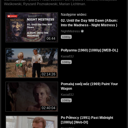
Waśkowski, Ryszard Poznakowski, Marian Lichtman.
Następne wideo:
02. Until the Day Will Dawn (Album:
Into the Madness - Night Mistress )
NightMistress
1080p
06:44
Pollyanna (1960) [1080p] [WEB-DL]
Kasia83J
1080p
02:14:26
Pomaluj swój wóz (1969) Paint Your
Wagon
Kasia83J
1080p
02:40:04
Po Północy (1991) Past Midnight
[1080p] [Web-Dl]