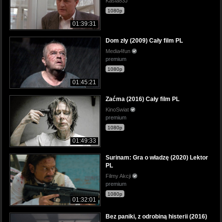
Kasia83J
1080p
01:39:31
Dom zły (2009) Cały film PL
Media4fun
premium
1080p
01:45:21
Zaćma (2016) Cały film PL
KinoSwiat
premium
1080p
01:49:33
Surinam: Gra o władzę (2020) Lektor
PL
Filmy Akcji
premium
1080p
01:32:01
Bez paniki, z odrobiną histerii (2016)