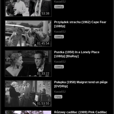
Kasia83J
1080p
53:38
Przylądek strachu (1962) Cape Fear
[1080p]
Kasia83J
1080p
01:45:54
Pustka (1950) In a Lonely Place
[1080p] [BluRay]
Kasia83J
1080p
01:33:22
Pułapka (1958) Maigret tend un piège
[DVDRip]
Kasia83J
720p
01:53:55
Różowy cadillac (1989) Pink Cadillac