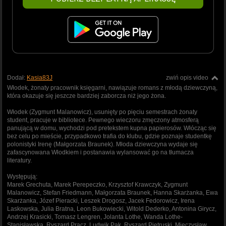
Dodał:
Kasia83J
zwiń opis video
Włodek, żonaty pracownik księgarni, nawiązuje romans z młodą dziewczyną,
która okazuje się jeszcze bardziej zaborcza niż jego żona.
Włodek (Zygmunt Malanowicz), usunięty po pięciu semestrach żonaty
student, pracuje w bibliotece. Pewnego wieczoru zmęczony atmosferą
panującą w domu, wychodzi pod pretekstem kupna papierosów. Włócząc się
bez celu po mieście, przypadkowo trafia do klubu, gdzie poznaje studentkę
polonistyki Irenę (Małgorzata Braunek). Młoda dziewczyna wydaje się
zafascynowana Włodkiem i postanawia wylansować go na tłumacza
literatury.
Występują:
Marek Grechuta, Marek Perepeczko, Krzysztof Krawczyk, Zygmunt
Malanowicz, Stefan Friedmann, Małgorzata Braunek, Hanna Skarżanka, Ewa
Skarżanka, Józef Pieracki, Leszek Drogosz, Jacek Fedorowicz, Irena
Laskowska, Julia Bratna, Leon Bukowiecki, Witold Dederko, Antonina Girycz,
Andrzej Krasicki, Tomasz Lengren, Jolanta Lothe, Wanda Lothe-
Stanisławska, Ryszard Pracz, Ludwik Pak, Ryszard Pietruski, Mieczysław