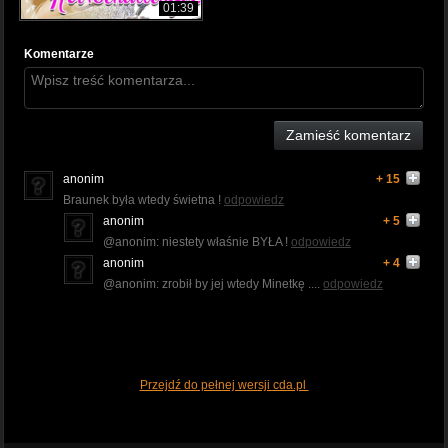
01:39
Komentarze
Zamieść komentarz
anonim
+ 15
Braunek była wtedy świetna !
odpowiedz
anonim
+ 5
@anonim: niestety właśnie BYŁA !
odpowiedz
anonim
+ 4
@anonim: zrobił by jej wtedy Minetkę ....
odpowiedz
Przejdź do pełnej wersji cda.pl