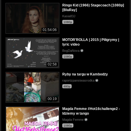
Ringo Kid (1966) Stagecoach [1080p]
[BluRay]
Kasia83J
1080p
01:54:06
MOTOR'ROLLA | 2015 | Piligrymy |
lyric video
BogDaNova
1080p
02:58
Ryby na targu w Kambodży
raportzpanstwasrodka
480p
00:19
Magda Femme #Hot16challenge2 -
Idziemy w tango
Magda Femme
1080p