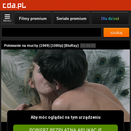
Filmy premium
Seriale premium
Dla dzieci
MENU
szukaj
Polowanie na muchy (1969) [1080p] [BluRay]
01:44:31
Aby móc oglądać na tym urządzeniu
POBIERZ BEZPŁATNĄ APLIKACJĘ