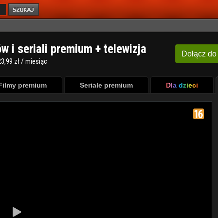
ów i seriali premium + telewizja
Dołącz
do
3,99 zł / miesiąc
Filmy premium
Seriale premium
Dla dzieci