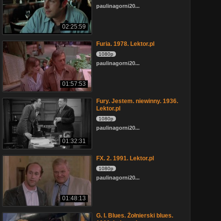
paulinagorni20...
02:25:59
Furia. 1978. Lektor.pl
1080p
paulinagorni20...
01:57:53
Fury. Jestem. niewinny. 1936.
Lektor.pl
1080p
paulinagorni20...
01:32:31
FX. 2. 1991. Lektor.pl
1080p
paulinagorni20...
01:48:13
G. I. Blues. Żołnierski blues.