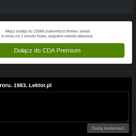
Włącz dostęp do 22689 znakomitych filmów i seriali
w mniej niż 2 minuty! Nowe, wygodne metody aktywacji.
Dołącz do CDA Premium
oru. 1983. Lektor.pl
Dodaj komentarz