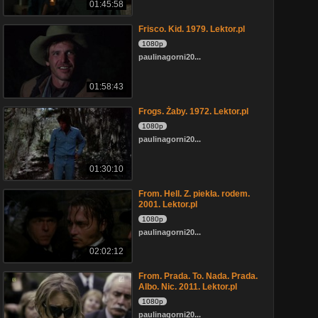
01:45:58
Frisco. Kid. 1979. Lektor.pl
1080p
paulinagorni20...
01:58:43
Frogs. Żaby. 1972. Lektor.pl
1080p
paulinagorni20...
01:30:10
From. Hell. Z. piekła. rodem.
2001. Lektor.pl
1080p
paulinagorni20...
02:02:12
From. Prada. To. Nada. Prada.
Albo. Nic. 2011. Lektor.pl
1080p
paulinagorni20...