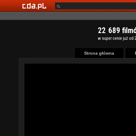
2
2
6
8
9
film
w super cenie już od 2
Strona główna