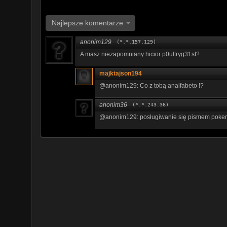
Najlepsze komentarze
anonim129
(*.*.157.129)
A masz niezapomniany hicior p0ultryg31st?
majktajson194
@anonim129: Co z tobą analfabeto !?
anonim36
(*.*.243.36)
@anonim129: posługiwanie się pismem pokemo