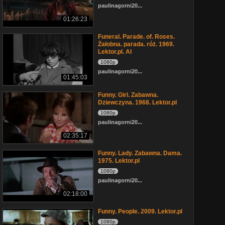
paulinagorni20...
01:26:23
Funeral. Parade. of. Roses.
Żałobna. parada. róż. 1969.
Lektor.pl. AI
1080p
paulinagorni20...
01:45:03
Funny. Girl. Zabawna.
Dziewczyna. 1968. Lektor.pl
1080p
paulinagorni20...
02:35:17
Funny. Lady. Zabawna. Dama.
1975. Lektor.pl
1080p
paulinagorni20...
02:18:00
Funny. People. 2009. Lektor.pl
1080p