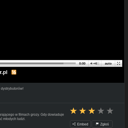
0:00
auto
r.pl
 dystrybutorów!
rającego w filmach grozy. Gdy dowiaduje
ć młodych ludzi.
Embed
Zgłoś