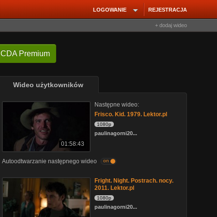
LOGOWANIE
REJESTRACJA
+ dodaj wideo
 CDA Premium
Wideo użytkowników
Następne wideo:
Frisco. Kid. 1979. Lektor.pl
1080p
paulinagorni20...
01:58:43
Autoodtwarzanie następnego wideo
on
Fright. Night. Postrach. nocy.
2011. Lektor.pl
1080p
paulinagorni20...