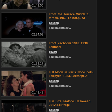
01:41:56
From. the. Terrace. Widok. z.
tarasu. 1960. Lektor.pl. AI
1080p
paulinagorni20...
02:24:03
Front. Zachodni. 1918. 1930.
Lektor.pl
720p
paulinagorni20...
01:31:17
Full. Moon. in. Paris. Noce. pełni.
księżyca. 1984. Lektor.pl. AI
1080p
paulinagorni20...
01:41:48
Fun. Size. szalone. Halloween.
2012. Lektor.pl
1080p