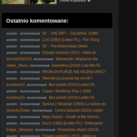
Zenek Kupatasa
Ostatnio komentowane:
SF. - THE RIFT. - Szczelina. (1990
anonim
skomentował
lektor
Coś (1982) [Lektor PL] - The Thing
anonim
skomentował
SF. - The Andromeda Strain .
anonim
skomentował
Tajemnica. Andromedy. (1971) lektor
Dźwięk wolności 2023 - lektor pl
anonim
skomentował
arrr246292319
Wentworth: Więzienie dla
skomentował
kobiet S04E12 Lektor PL
radek_Zksny
Asymetria (2020) Cały film PL
skomentował
PROKURATURZE NIE MOŻNA UFAĆ?
anonim
skomentował
Wojna o przecieki!
Sikorski już poznał się na KK?
anonim
skomentował
#Sikorski #kler #elita #polityka #KK #katolicyzm #kościół
konyboy33
Bez paniki (2024) Lektor PL
skomentował
Canal+ Monterey Pop z 1968
anonim
skomentował
roku(emisja 7 kwietnia 2001 roku)
konyboy33
Bez paniki (2024) Lektor PL
skomentował
Syrena z Missisipi (1969) La sirène du
anonim
skomentował
Mississipi [1080p]
GrzechuTurbo
Cenny ładunek (2016) Lektor
skomentował
PL
Moja Śmierć - Death of Me (Horror,
anonim
skomentował
2020) [napisy pl]
Duch (1982) [Lektor PL] - Poltergeist
anonim
skomentował
Edgar_Simpson
Prawdziwy strach (2024)
skomentował
Lektor PL
Dźwięk wolności 2023 - lektor pl
anonim
skomentował