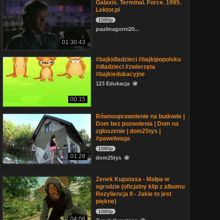
Galaxis. Terminal. Force. 1995.
Lektor.pl
1080p
paulinagorni20...
01:30:43
#bajkidladzieci #bajkipopolsku
#dladzieci #zwierzęta
#bajkiedukacyjne
123 Edukacja
00:15
Równouprawnienie na budowie |
Dom bez pozwolenia | Dom na
zgłoszenie | dom25tys |
#pawełwaga
1080p
01:28
dom25tys
Zenek Kupatasa - Małpa w
ogrodzie (oficjalny klip z albumu
Rezyliencja II - Jakie to jest
piękne)
1080p
04:08