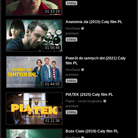
1080p
01:33:19
Anatomia zła (2015) Cały film PL
KinoSwiat
premium
1080p
01:56:46
Powrót do tamtych dni (2021) Cały
film PL
KinoSwiat
premium
1080p
01:44:55
PIĄTEK (2025) Cały film PL
Piątek - serial oryginalny
premium
1080p
01:11:36
Boże Ciało (2019) Cały film PL
KinoSwiat