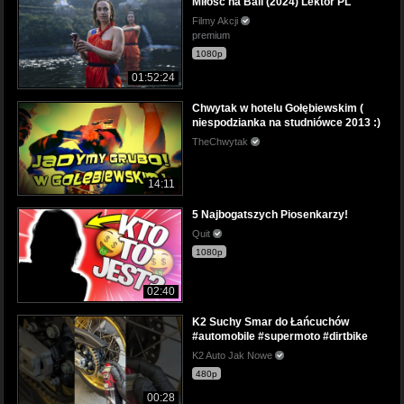
Miłość na Bali (2024) Lektor PL
Filmy Akcji
premium
1080p
01:52:24
Chwytak w hotelu Gołębiewskim (
niespodzianka na studniówce 2013 :)
TheChwytak
14:11
5 Najbogatszych Piosenkarzy!
Quit
1080p
02:40
K2 Suchy Smar do Łańcuchów
#automobile #supermoto #dirtbike
K2 Auto Jak Nowe
480p
00:28