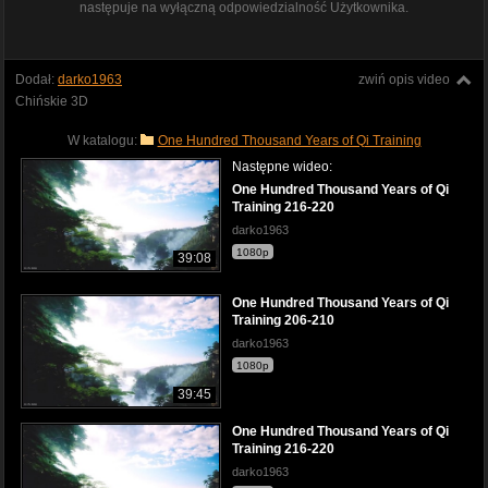
następuje na wyłączną odpowiedzialność Użytkownika.
Dodał:
darko1963
zwiń opis video
Chińskie 3D
W katalogu:
One Hundred Thousand Years of Qi Training
Następne wideo:
One Hundred Thousand Years of Qi
Training 216-220
darko1963
1080p
39:08
One Hundred Thousand Years of Qi
Training 206-210
darko1963
1080p
39:45
One Hundred Thousand Years of Qi
Training 216-220
darko1963