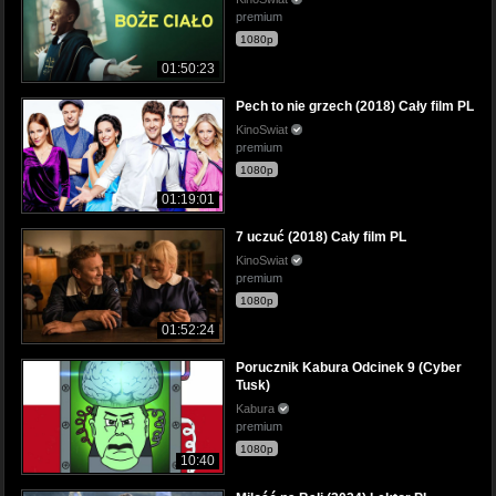
premium
1080p
01:50:23
Pech to nie grzech (2018) Cały film PL
KinoSwiat
premium
1080p
01:19:01
7 uczuć (2018) Cały film PL
KinoSwiat
premium
1080p
01:52:24
Porucznik Kabura Odcinek 9 (Cyber
Tusk)
Kabura
premium
1080p
10:40