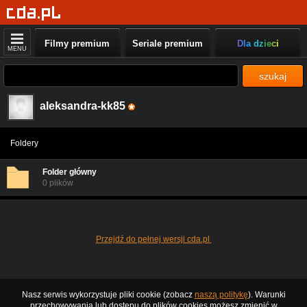
Filmy premium
Seriale premium
Dla dzieci
MENU
szukaj
aleksandra-kk85
Foldery
Folder główny
0 plików
Przejdź do pełnej wersji cda.pl
Nasz serwis wykorzystuje pliki cookie (zobacz
naszą politykę
). Warunki
przechowywania lub dostępu do plików cookies możesz zmienić w