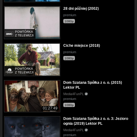
28 dni później (2002)
premium
1080p
POWTÓRKA
Z TELEWIZJI
Ciche miejsce (2018)
premium
1080p
POWTÓRKA
Z TELEWIZJI
Dom Szatana Spółka z o. o. (2015)
Lektor PL
Media4FunPL
premium
1080p
01:27:49
Dom Szatana Spółka z o. o. 3: Jezioro
ognia (2019) Lektor PL
Media4FunPL
premium