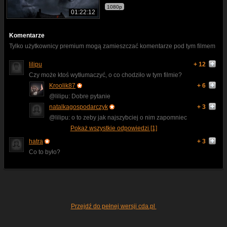
1080p
01:22:12
Komentarze
Tylko użytkownicy premium mogą zamieszczać komentarze pod tym filmem
lilipu
+ 12
Czy może ktoś wytłumaczyć, o co chodziło w tym filmie?
Kroolik87
+ 6
@lilipu: Dobre pytanie
natalkagospodarczyk
+ 3
@lilipu: o to zeby jak najszybciej o nim zapomniec
Pokaż wszystkie odpowiedzi [1]
hatra
+ 3
Co to było?
Przejdź do pełnej wersji cda.pl