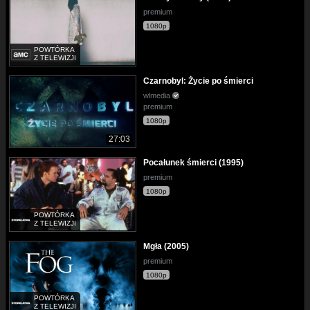
premium
1080p
POWTÓRKA
Z TELEWIZJI
Czarnobyl: Życie po śmierci
wlmedia
premium
1080p
27:03
Pocałunek śmierci (1995)
premium
1080p
POWTÓRKA
Z TELEWIZJI
Mgła (2005)
premium
1080p
POWTÓRKA
Z TELEWIZJI