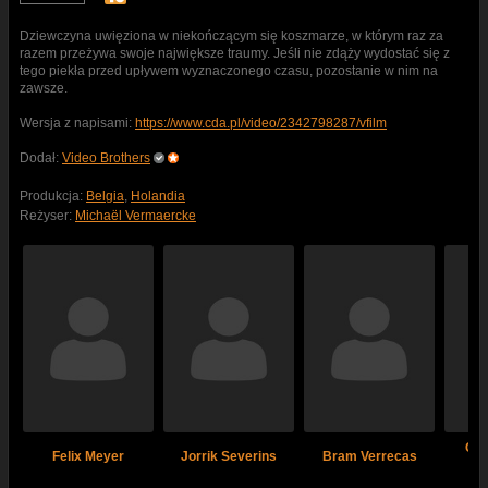
Dziewczyna uwięziona w niekończącym się koszmarze, w którym raz za
razem przeżywa swoje największe traumy. Jeśli nie zdąży wydostać się z
tego piekła przed upływem wyznaczonego czasu, pozostanie w nim na
zawsze.
Wersja z napisami:
https://www.cda.pl/video/2342798287/vfilm
Dodał:
Video Brothers
Produkcja:
Belgia
,
Holandia
Reżyser:
Michaël Vermaercke
Cel
Felix Meyer
Jorrik Severins
Bram Verrecas