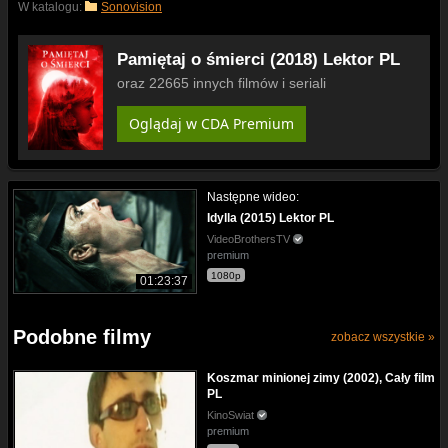
W katalogu:
Sonovision
Pamiętaj o śmierci (2018) Lektor PL
oraz 22665 innych filmów i seriali
Oglądaj w CDA Premium
Następne wideo:
Idylla (2015) Lektor PL
VideoBrothersTV
premium
1080p
01:23:37
Podobne filmy
zobacz wszystkie »
Koszmar minionej zimy (2002), Cały film
PL
KinoSwiat
premium