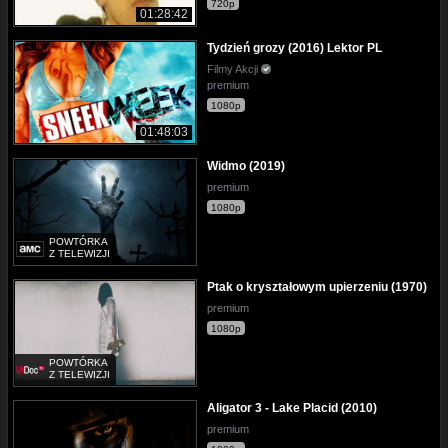
720p
01:28:42
Tydzień grozy (2016) Lektor PL
Filmy Akcji
premium
1080p
01:48:03
Widmo (2019)
premium
1080p
POWTÓRKA
Z TELEWIZJI
Ptak o kryształowym upierzeniu (1970)
premium
1080p
POWTÓRKA
Z TELEWIZJI
Aligator 3 - Lake Placid (2010)
premium