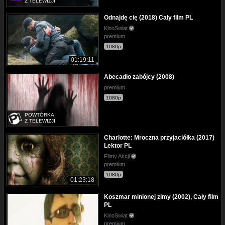
Z TELEWIZJI
Odnajdę cię (2018) Cały film PL
KinoSwiat
premium
1080p
01:19:11
Abecadło zabójcy (2008)
premium
1080p
POWTÓRKA
Z TELEWIZJI
Charlotte: Mroczna przyjaciółka (2017)
Lektor PL
Filmy Akcji
premium
1080p
01:23:18
Koszmar minionej zimy (2002), Cały film
PL
KinoSwiat
premium