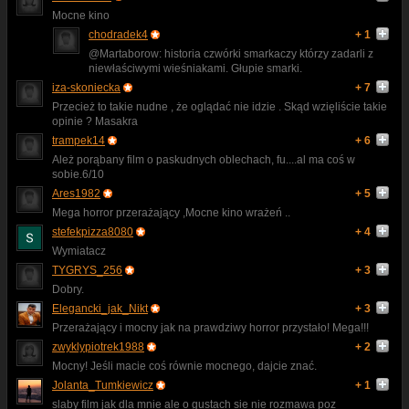
Mocne kino
chodradek4
+ 1
@Martaborow: historia czwórki smarkaczy którzy zadarli z
niewłaściwymi wieśniakami. Głupie smarki.
iza-skoniecka
+ 7
Przecież to takie nudne , że oglądać nie idzie . Skąd wzięliście takie
opinie ? Masakra
trampek14
+ 6
Ależ porąbany film o paskudnych oblechach, fu....al ma coś w
sobie.6/10
Ares1982
+ 5
Mega horror przerażający ,Mocne kino wrażeń ..
stefekpizza8080
+ 4
Wymiatacz
TYGRYS_256
+ 3
Dobry.
Elegancki_jak_Nikt
+ 3
Przerażający i mocny jak na prawdziwy horror przystało! Mega!!!
zwyklypiotrek1988
+ 2
Mocny! Jeśli macie coś równie mocnego, dajcie znać.
Jolanta_Tumkiewicz
+ 1
slaby film jak dla mnie ale o gustach sie nie rozmawa poz