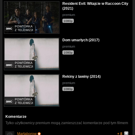
Resident Evil: Witajcie w Raccoon City
(2021)
premium
1080p
POWTÓRKA
Z TELEWIZJI
Dom umarłych (2017)
premium
1080p
POWTÓRKA
Z TELEWIZJI
Rekiny z lawiny (2014)
premium
1080p
POWTÓRKA
Z TELEWIZJI
Komentarze
Tylko użytkownicy premium mogą zamieszczać komentarze pod tym filmem
Martaborow
+ 8