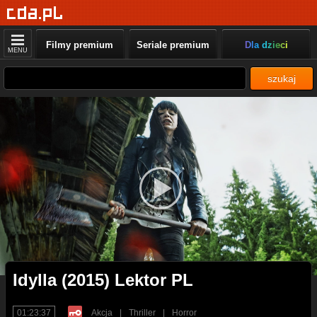
Filmy premium
Seriale premium
Dla dzieci
MENU
szukaj
Idylla (2015) Lektor PL
01:23:37
Akcja
|
Thriller
|
Horror