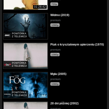
720p
01:28:42
Widmo (2019)
premium
1080p
POWTÓRKA
Z TELEWIZJI
Ptak o kryształowym upierzeniu (1970)
premium
1080p
POWTÓRKA
Z TELEWIZJI
Mgła (2005)
premium
1080p
POWTÓRKA
Z TELEWIZJI
28 dni później (2002)
premium