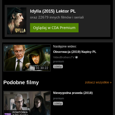
Idylla (2015) Lektor PL
oraz 22679 innych filmów i seriali
Oglądaj w CDA Premium
Następne wideo:
Obserwacja (2019) Napisy PL
VideoBrothersTV
premium
1080p
01:30:22
Podobne filmy
zobacz wszystkie »
Niewygodna prawda (2018)
premium
1080p
POWTÓRKA