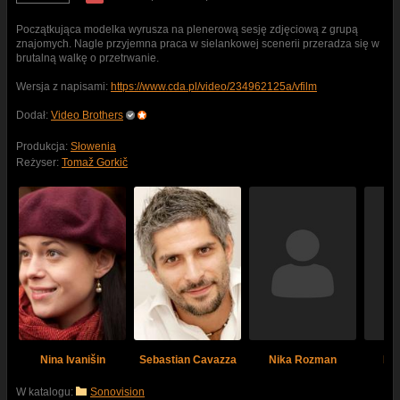
Początkująca modelka wyrusza na plenerową sesję zdjęciową z grupą
znajomych. Nagle przyjemna praca w sielankowej scenerii przeradza się w
brutalną walkę o przetrwanie.
Wersja z napisami:
https://www.cda.pl/video/234962125a/vfilm
Dodał:
Video Brothers
Produkcja:
Słowenia
Reżyser:
Tomaž Gorkič
Nina Ivanišin
Sebastian Cavazza
Nika Rozman
Pol
W katalogu:
Sonovision