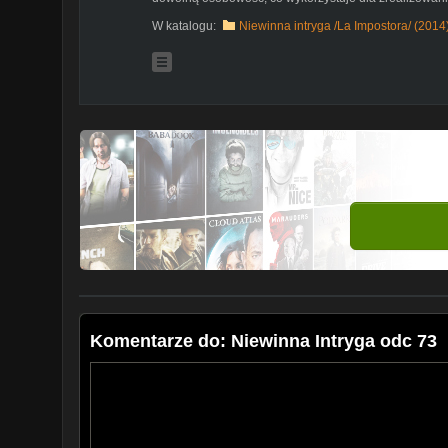
W katalogu:
Niewinna intryga /La Impostora/ (2014
Komentarze do: Niewinna Intryga odc 73