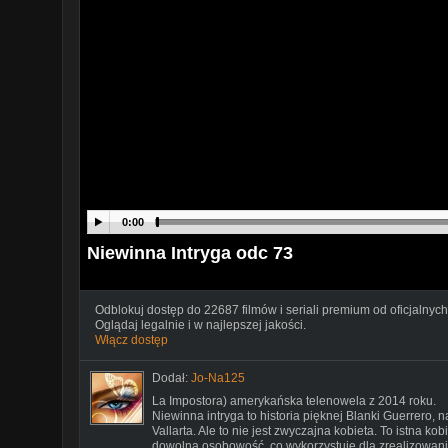
0:00
Niewinna Intryga odc 73
Odblokuj dostęp do 22687 filmów i seriali premium od oficjalnych
Oglądaj legalnie i w najlepszej jakości.
Włącz dostęp
Dodał:
Jo-Na125
La Impostora) amerykańska telenowela z 2014 roku.
Niewinna intryga to historia pięknej Blanki Guerrero, 
Vallarta. Ale to nie jest zwyczajna kobieta. To istna ko
dowolną osobowość, co wykorzystuje dla zrealizowani