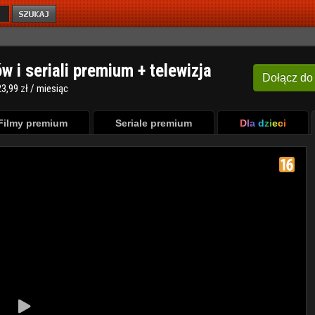
ów i seriali premium + telewizja
Dołącz
do
3,99 zł / miesiąc
Filmy premium
Seriale premium
Dla dzieci