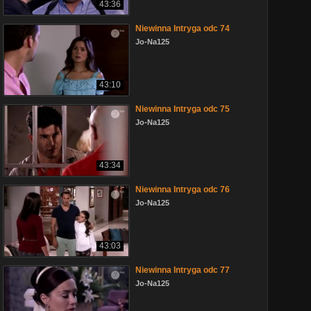
43:36
Niewinna Intryga odc 74
Jo-Na125
43:10
Niewinna Intryga odc 75
Jo-Na125
43:34
Niewinna Intryga odc 76
Jo-Na125
43:03
Niewinna Intryga odc 77
Jo-Na125