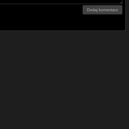
Dodaj komentarz