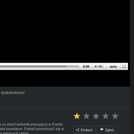
0:00
auto
 dystrybutorów!
na co dzień kelnerki pracującej w Puerto
bieta-kameleon. Potrafi przeobrazić się w
Embed
Zgłoś
a własnych celów.