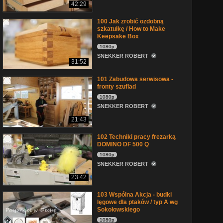
42:29
100 Jak zrobić ozdobną
szkatułkę / How to Make
Keepsake Box
1080p
SNEKKER ROBERT
31:52
101 Zabudowa serwisowa -
fronty szuflad
1080p
SNEKKER ROBERT
21:43
102 Techniki pracy frezarką
DOMINO DF 500 Q
1080p
SNEKKER ROBERT
23:42
103 Wspólna Akcja - budki
lęgowe dla ptaków / typ A wg
Sokołowskiego
1080p