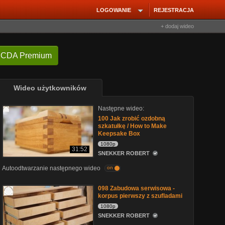
LOGOWANIE
REJESTRACJA
+ dodaj wideo
 CDA Premium
Wideo użytkowników
Następne wideo:
100 Jak zrobić ozdobną
szkatułkę / How to Make
Keepsake Box
1080p
31:52
SNEKKER ROBERT
Autoodtwarzanie następnego wideo
on
098 Zabudowa serwisowa -
korpus pierwszy z szufladami
1080p
SNEKKER ROBERT