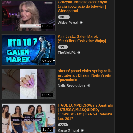
Grażyna Torbicka o obecnym
życiu i powrocie do telewizji |
Wideoportal
1080p
Wideo Portal
05:35
Kim Jest... Galen Marek
(Starkiller) |Gwiezdne Wojny|
720p
TheNickiPL
07:09
shorts/ pastel violet spring nails
art tutorial / Elisium Nails #nails
#paznokcie
Nails Revolutions
00:52
HAUL LUMPEKSOWY z Australii
| STUSSY, MISSQUIDED,
CONVERS etc.| KARSA | wiosna
lato 2017
720p
13:40
Karsa Official