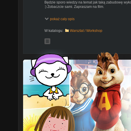
Będzie sporo wiedzy na temat jak taką zabudowę wykon
:) Zobaczcie sami. Zapraszam na film.
pokaż cały opis
Muzyka
http://audionautix.com
W katalogu:
Warsztat / Workshop
https://www.youtube.com/channel/UCht8qITGkBvXKs