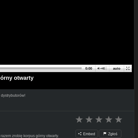
0:00
auto
órny otwarty
 dystrybutorów!
Embed
Zgłoś
razem zrobię korpus górny otwarty.