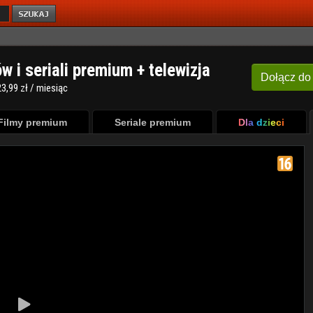
ów i seriali premium + telewizja
Dołącz
do
3,99 zł / miesiąc
Filmy premium
Seriale premium
Dla dzieci