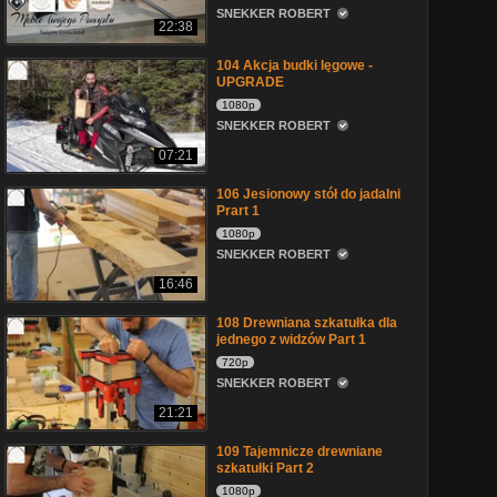
SNEKKER ROBERT
22:38
104 Akcja budki lęgowe -
UPGRADE
1080p
SNEKKER ROBERT
07:21
106 Jesionowy stół do jadalni
Prart 1
1080p
SNEKKER ROBERT
16:46
108 Drewniana szkatułka dla
jednego z widzów Part 1
720p
SNEKKER ROBERT
21:21
109 Tajemnicze drewniane
szkatułki Part 2
1080p