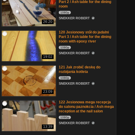
Part 2 / Ash table for the dining
room
1080p
SNEKKER ROBERT
26:20
120 Jesionowy stół do jadalni
Part 3 / Ash table for the dining
room with epoxy river
1080p
SNEKKER ROBERT
19:02
121 Jak zrobić deskę do
rozbijania kotleta
1080p
SNEKKER ROBERT
23:09
122 Jesionowa mega recepcja
do salonu paznokcia / Ash mega
reception at the nail salon
1080p
SNEKKER ROBERT
13:39