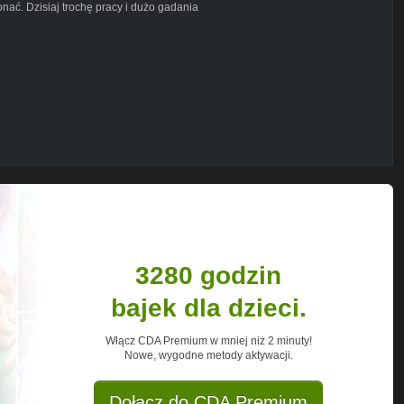
ać. Dzisiaj trochę pracy i dużo gadania
R1Byln-wA
3280 godzin
bajek dla dzieci.
Włącz CDA Premium w mniej niż 2 minuty!
Nowe, wygodne metody aktywacji.
Dołącz do CDA Premium