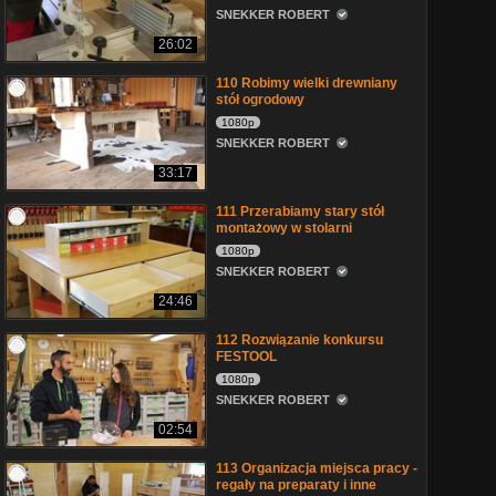
SNEKKER ROBERT
26:02
110 Robimy wielki drewniany
stół ogrodowy
1080p
SNEKKER ROBERT
33:17
111 Przerabiamy stary stół
montażowy w stolarni
1080p
SNEKKER ROBERT
24:46
112 Rozwiązanie konkursu
FESTOOL
1080p
SNEKKER ROBERT
02:54
113 Organizacja miejsca pracy -
regały na preparaty i inne