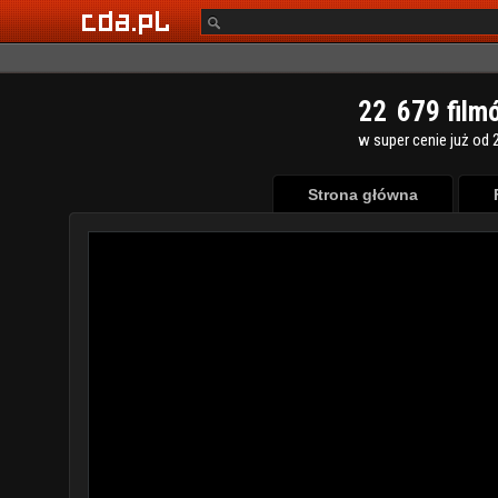
2
2
6
7
9
film
w super cenie już od 2
Strona główna