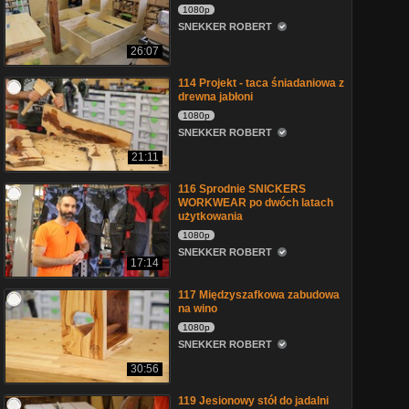
1080p
SNEKKER ROBERT
26:07
114 Projekt - taca śniadaniowa z
drewna jabłoni
1080p
SNEKKER ROBERT
21:11
116 Sprodnie SNICKERS
WORKWEAR po dwóch latach
użytkowania
1080p
SNEKKER ROBERT
17:14
117 Międzyszafkowa zabudowa
na wino
1080p
SNEKKER ROBERT
30:56
119 Jesionowy stół do jadalni