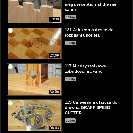
mega reception at the nail
salon
1080p
13:39
121 Jak zrobić deskę do
rozbijania kotleta
1080p
23:09
117 Międzyszafkowa
zabudowa na wino
1080p
30:56
115 Uniwersalna tarcza do
drewna GRAFF SPEED
CUTTER
1080p
08:03