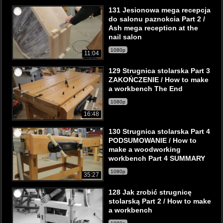
131 Jesionowa mega recepcja
do salonu paznokcia Part 2 /
Ash mega reception at the
nail salon
1080p
11:04
129 Strugnica stolarska Part 3
ZAKOŃCZENIE / How to make
a workbench The End
1080p
16:48
130 Strugnica stolarska Part 4
PODSUMOWANIE / How to
make a woodworking
workbench Part 4 SUMMARY
1080p
35:27
128 Jak zrobić strugnicę
stolarską Part 2 / How to make
a workbench