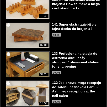
krojenia How to make a mega
cool stand for ki
19:48
141 Super ekstra zajebiście
fajna deska do krojenia !
1080p
07:01
133 Profesjonalna stacja do
ostrzenia dłut i noży
strugów/Professional station
for sharpening
1080p
31:23
132 Jesionowa mega recepcja
do salonu paznokcia Part 3 /
Ash mega reception at the
nail salon
1080p
18:58