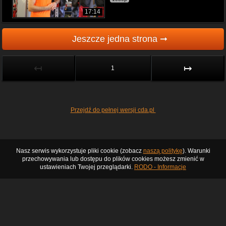
17:14
Jeszcze jedna strona ➞
↤
↦
1
Przejdź do pełnej wersji cda.pl
Nasz serwis wykorzystuje pliki cookie (zobacz
naszą politykę
). Warunki
przechowywania lub dostępu do plików cookies możesz zmienić w
ustawieniach Twojej przeglądarki.
RODO - Informacje