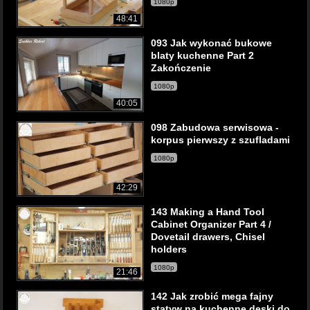
1080p
48:41
093 Jak wykonać bukowe
blaty kuchenne Part 2
Zakończenie
1080p
40:05
098 Zabudowa serwisowa -
korpus pierwszy z szufladami
1080p
42:29
143 Making a Hand Tool
Cabinet Organizer Part 4 /
Dovetail drawers, Chisel
holders
1080p
21:46
142 Jak zrobić mega fajny
statyw na kuchenne deski do