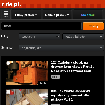
Filmy premium
Seriale premium
Dla dzieci
MENU
szukaj
Filtruj
Sortuj po
127 Ozdobny stojak na
drewno kominkowe Part 2 /
Decorative firewood rack
1080p
42:47
095 Jak zrobić Japoński
egzotyczny karmnik dla
ptaków Part 1