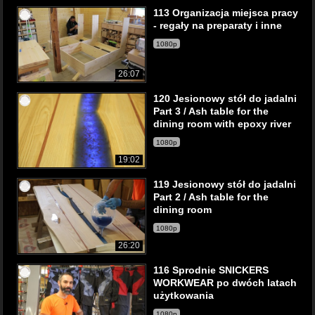
113 Organizacja miejsca pracy
- regały na preparaty i inne
1080p
26:07
120 Jesionowy stół do jadalni
Part 3 / Ash table for the
dining room with epoxy river
1080p
19:02
119 Jesionowy stół do jadalni
Part 2 / Ash table for the
dining room
1080p
26:20
116 Sprodnie SNICKERS
WORKWEAR po dwóch latach
użytkowania
1080p