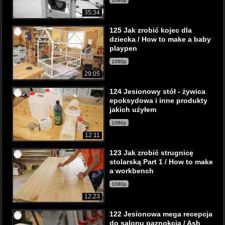
1080p
35:34
125 Jak zrobić kojec dla
dziecka / How to make a baby
playpen
1080p
29:05
124 Jesionowy stół - żywica
epoksydowa i inne produkty
jakich użyłem
1080p
12:11
123 Jak zrobić strugnicę
stolarską Part 1 / How to make
a workbench
1080p
12:23
122 Jesionowa mega recepcja
do salonu paznokcia / Ash