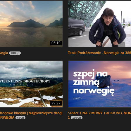
05:19
wegia
Tanie Podróżowanie - Norwegia za 386
1080p
29:27
rogowe klasyki | Najpiekniejsze drogi
SPRZĘT NA ZIMOWY TREKKING. NOR
NORWEGIA
1
480p
1080p