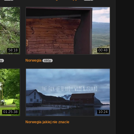
58:18
00:48
Norwegia
0p
480p
01:25:38
10:24
Norwegia jakiej nie znacie