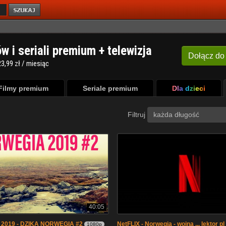
ów i seriali premium + telewizja
Dołącz
do
3,99 zł / miesiąc
Filmy premium
Seriale premium
Dla dzieci
Filtruj
każda długość
40:05
2019 - DZIKA NORWEGIA #2
NetFLIX - Norwegia - wojna ... lektor pl .
1080p