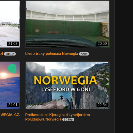
21:08
20:59
zł
Live z trasy północna Norwegia
1080p
720p
24:01
22:54
WEGIA. CZ.
Preikestolen i Kjerag nad Lysefjordem
Południowa Norwegia
1080p