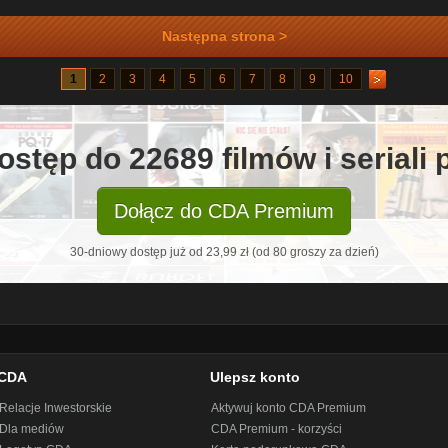
Następna strona >
1
2
3
4
5
6
7
8
9
10
ostęp do 22689 filmów i seriali
Dołącz do CDA Premium
30-dniowy dostęp już od 23,99 zł (od 80 groszy za dzień)
CDA
Ulepsz konto
Relacje Inwestorskie
Aktywuj konto CDA Premium
Dla mediów
CDA Premium - korzyści