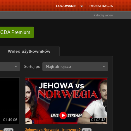
LOGOWANIE
REJESTRACJA
+ dodaj wideo
 CDA Premium
Wideo użytkowników
Sortuj po:
Najtrafniejsze
01:49:06
01:02:43
..
Jehowa vs Norwegia - kto wygra?
720p
480p