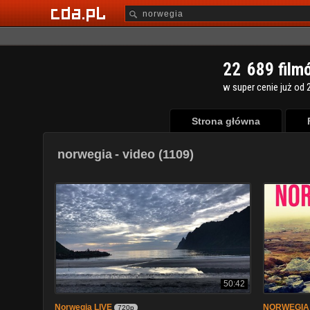
2
2
6
8
9
film
w super cenie już od 2
Strona główna
norwegia
- video (1109)
50:42
Norwegia LIVE
NORWEGIA 
720p