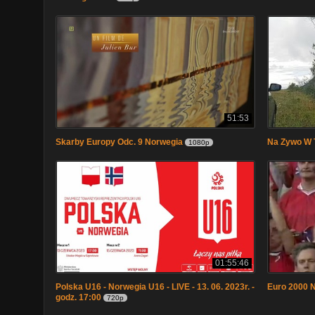
51:53
Skarby Europy Odc. 9 Norwegia
Na Zywo W 
1080p
01:55:46
Polska U16 - Norwegia U16 - LIVE - 13. 06. 2023r. -
Euro 2000 N
godz. 17:00
720p