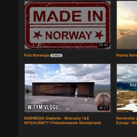
05:42
Foto Norwegia
Piękna Nor
1080p
36:27
NORWEGIA Snøhetta - Wracamy / ILE
Norweskie d
WYDALIŚMY? / Podsumowanie Skandynawii
Europy - 