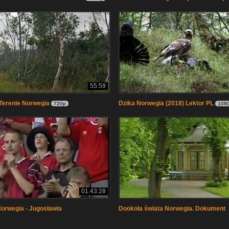
55:59
Terenie Norwegia
Dzika Norwegia (2018) Lektor PL
720p
108
01:43:28
orwegia - Jugosławia
Dookoła świata Norwegia. Dokument