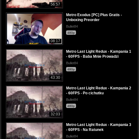
56:57
Metro Exodus [PC] Plus Gratis -
Unboxing Preorder
Bullet84
480p
08:17
Metro Last Light Redux - Kampania 1
- 60FPS - Baba Mnie Prowadzi
Bullet84
480p
43:30
Metro Last Light Redux - Kampania 2
- 60FPS - Po cichutku
Bullet84
480p
32:03
Metro Last Light Redux - Kampania 3
- 60FPS - Na Ratunek
Bullet84