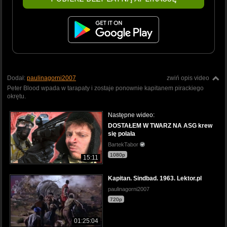
Dodał:
paulinagorni2007
zwiń opis video
Peter Blood wpada w tarapaty i zostaje ponownie kapitanem pirackiego
okrętu.
Następne wideo:
DOSTAŁEM W TWARZ NA ASG krew
się polała
BartekTabor
1080p
15:11
Kapitan. Sindbad. 1963. Lektor.pl
paulinagorni2007
720p
01:25:04