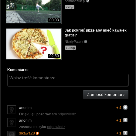
homanczuk.pl
720p
00:03
Jak pokroić pizzę aby mieć kawałek
gratis?
NiezlyPatent
1080p
02:50
Komentarze
Zamieść komentarz
anonim
+ 4
Dziękuję i pozdrawiam
odpowiedz
anonim
+ 1
zasrana muzyka
odpowiedz
sikawa28
+ 1