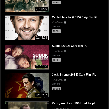
1080p
01:58:09
Carte blanche (2015) Cały film PL
KinoSwiat
premium
1080p
01:44:53
Śubuk (2022) Cały film PL
KinoSwiat
premium
1080p
01:47:00
Jack Strong (2014) Cały Film PL
KinoSwiat
premium
1080p
02:02:37
Kapryśne. Lato. 1968. Lektor.pl
paulinagorni2007