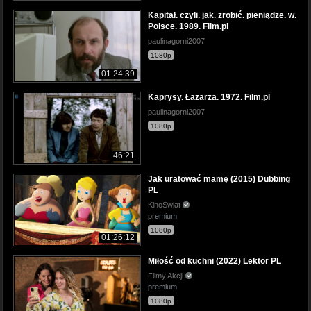
Kapitał. czyli. jak. zrobić. pieniądze. w.
Polsce. 1989. Film.pl
paulinagorni2007
1080p
01:24:39
Kaprysy. Łazarza. 1972. Film.pl
paulinagorni2007
1080p
46:21
Jak uratować mamę (2015) Dubbing
PL
KinoSwiat
premium
1080p
01:26:12
Miłość od kuchni (2022) Lektor PL
Filmy Akcji
premium
1080p