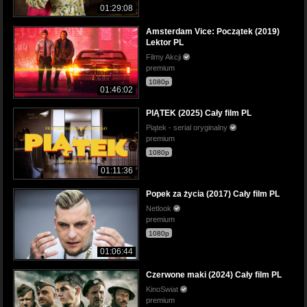
01:29:08
Amsterdam Vice: Początek (2019)
Lektor PL
Filmy Akcji
premium
1080p
01:46:02
PIĄTEK (2025) Cały film PL
Piątek - serial oryginalny
premium
1080p
01:11:36
Popek za życia (2017) Cały film PL
Netlook
premium
1080p
01:06:44
Czerwone maki (2024) Cały film PL
KinoSwiat
premium