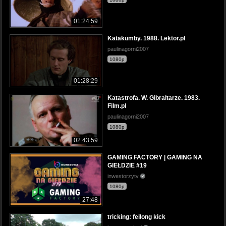
01:24:59
Katakumby. 1988. Lektor.pl
paulinagorni2007
1080p
01:28:29
Katastrofa. W. Gibraltarze. 1983.
Film.pl
paulinagorni2007
1080p
02:43:59
GAMING FACTORY | GAMING NA
GIEŁDZIE #19
inwestorzytv
1080p
27:48
tricking: feilong kick