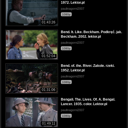
1972. Lektor.pl
paulinagorni2007
1080p
01:43:26
Bend. It. Like. Beckham. Podkręć. jak.
Beckham. 2002. lektor.pl
paulinagorni2007
1080p
01:52:04
Bend. of. the. River. Zakole. rzeki.
1952. Lektor.pl
paulinagorni2007
1080p
01:31:06
Bengali. The. Lives. Of. A. Bengal.
Lancer. 1935. color. Lektor.pl
paulinagorni2007
1080p
01:49:11