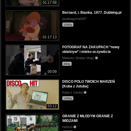
01:17:08
Bernard. i. Bianka. 1977. Dubbing.pl
paulinagorni2007
1080p
01:17:13
FOTOGRAF NA ZAKUPACH *nowy
obiektyw* i mleko oczywiście
Mateusz Strelau Vlogs
480p
00:09
DISCO POLO TWOICH MARZEŃ
[Kuba z Jutuba]
Kuba z Jutuba
1080p
03:12
GRANIE Z MŁODYM GRANIE Z
WIDZAMI
HeRoS